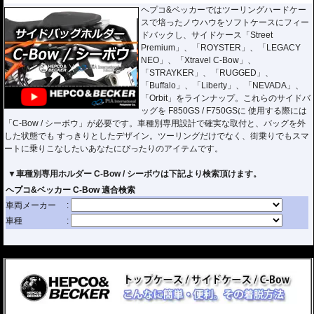
ヘプコ&ベッカーではツーリングハードケー
スで培ったノウハウをソフトケースにフィー
ドバックし、サイドケース「Street
Premium」、「ROYSTER」、「LEGACY
NEO」、「Xtravel C-Bow」、
「STRAYKER」、「RUGGED」、
「Buffalo」、「Liberty」、「NEVADA」、
「Orbit」をラインナップ。これらのサイドバ
ッグを F850GS / F750GSに 使用する際には
「C-Bow / シーボウ」が必要です。車種別専用設計で確実な取付と、バッグを外
した状態でも すっきりとしたデザイン。ツーリングだけでなく、街乗りでもスマ
ートに乗りこなしたいあなたにぴったりのアイテムです。
▼車種別専用ホルダー C-Bow / シーボウは下記より検索頂けます。
---