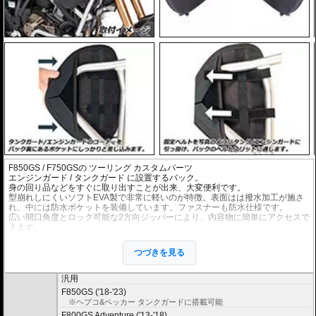
F850GS / F750GS
の ツーリング カスタムパーツ
エンジンガード
/
タンクガード
に設置するバック。
身の回り品などをすぐに取り出すことが出来、大変便利です。
型崩れしにくいソフトEVA製で非常に軽いのが特徴。表面はは撥水加工が施さ
れ、中には防水ポケットを装備しています。ファスナーも防水仕様です。
広い開口角度とロック可能な2方向ジッパーにより、内容物に簡単にアクセスで
きます。
容量 : 3リットル(片側)
左右セット。
つづきを見る
商品は汎用ですが、下記適合車種のヘプコ&ベッカーエンジンガード/タンクガ
ードで取付が確認されています。
汎用
F850GS ('18-'23)
※ヘプコ&ベッカー タンクガードに搭載可能
F800GS Adventure ('13-'18)