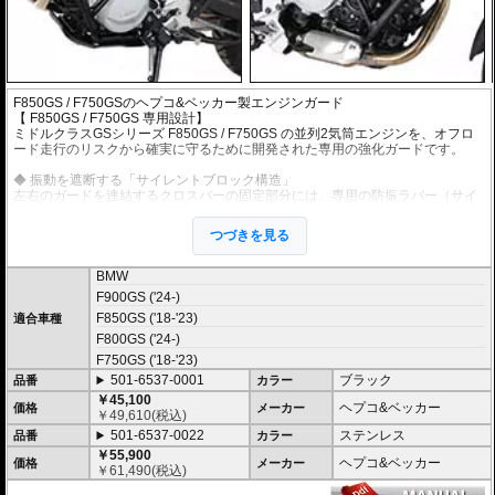
F850GS / F750GSのヘプコ&ベッカー製エンジンガード
【 F850GS / F750GS 専用設計】
ミドルクラスGSシリーズ F850GS / F750GS の並列2気筒エンジンを、オフロ
ード走行のリスクから確実に守るために開発された専用の強化ガードです。
◆ 振動を遮断する「サイレントブロック構造」
左右のガードを連結するクロスバーの固定部分には、専用の防振ラバー（サイ
レントブロック）を採用しています。これにより、エンジン特有の微細な振動
がガード本体へ伝わるのを防ぎ、共振による不快なノイズやボルトの緩みリス
つづきを見る
クを物理的にカットします。
◆ 剛性を飛躍させる「クロスバー標準装備」
BMW
左右のエンジンガードを前方で連結する「クロスバー（連結パイプ）」を標準
F900GS ('24-)
装備しています。転倒時の衝撃を片側だけで受け止めるのではなく、構造体全
F850GS ('18-'23)
体に分散させることで、ハードなアドベンチャーランでもガードが内側に変形
適合車種
してエンジンを圧迫するのを防ぎます。
F800GS ('24-)
F750GS ('18-'23)
◆ GSの走破性を支える「広範囲プロテクション」
501-6537-0001
ブラック
クランクケースやシリンダーヘッド周辺はもちろん、転倒時に接地しやすいエ
品番
カラー
ンジン下部エリアまでを広範囲にカバーする形状を採用しています。深いバン
￥45,100
ヘプコ&ベッカー
価格
メーカー
ク角や最低地上高を犠牲にすることなく、あらゆる地形でマシンの心臓部を強
￥
49,610
(税込)
固に保護します。
501-6537-0022
ステンレス
品番
カラー
ライダーを そしてマシンを護る、ドイツの鉄壁。
￥55,900
ヘプコ&ベッカー
ヘプコ&ベッカー製 F850GS / F750GS エンジンガードは、単なるドレスアップ
価格
メーカー
￥
61,490
(税込)
パーツではありません。 それは、予期せぬアクシデントからライダーを最優先