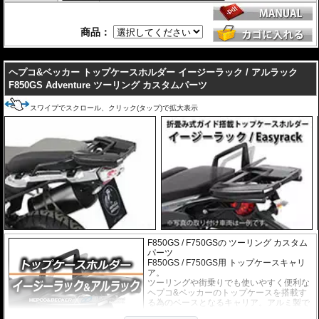
商品：
---
ヘプコ&ベッカー トップケースホルダー イージーラック / アルラック
F850GS Adventure ツーリング カスタムパーツ
スワイプでスクロール、クリック(タップ)で拡大表示
F850GS / F750GSの ツーリング カスタム
パーツ
F850GS / F750GS用 トップケースキャリ
ア。
ツーリングや街乗りでも使いやすく便利な
ヘプコ&ベッカーのトップケースを搭載す
る為のベースとなるキャリア。アルミ製で
軽く丈夫に造られており、ケースを付けて