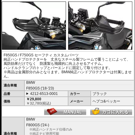
F850GS / F750GS セーフティ カスタムパーツ
純正ハンドプロテクターを 丈夫なスチール製フレームで覆うことによって、
風防効果だけでなく 防護製も飛躍的に向上させるアイテム。
ハンドルクランプのトップとバーエンドに固定して取り付けます。
※商品は金属部分のみとなります。BMW純正ハンドプロテクターは付属しませ
ん。
BMW
適合車種
F850GS ('18-'23)
4212-6513-0001
ブラック
品番
カラー
￥29,800
ヘプコ&ベッカー
価格
メーカー
￥
32,780
(税込)
BMW
F800GS ('24-)
※純正ハンドカード仕様のみ
適合車種
※純正ナビ併用可能