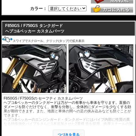
に守り、同時に愛車を保護するために計算された、極めて実戦的な「物理的保
険」です。
カラー：
【選ばれる理由】
ライダーを守る「生存空間」の確保: 転倒時、地面と車体の間に十分なスペース
を作り出すよう設計されています。これにより、重量級のマシンであってもラ
---
イダーの足が挟み込まれるリスクを大幅に軽減。怪我のリスクを最小限に抑
え、アクシデント後のリカバリーを助けます。
F850GS / F750GS タンクガード
ヘプコ&ベッカー カスタムパーツ
衝撃を逃がす設計思想: ただ硬いだけではありません。車種ごとのフレーム強度
や重心を分析し、衝撃を多点支持で分散。ライダーへの衝撃緩和はもちろん、
スワイプでスクロール、クリック(タップ)で拡大表示
車体フレームへのダメージも最小限に留めることで、自走不能な状態（レッカ
ー移動）を回避します。
Made in Germanyの品質: 高精度な冷間曲げ加工と、均一で強固な溶接技術。ド
イツ本国で生産されるそのパイプは、ライダーの安全を託すに足る、強靭な守
り神として完成されています。
F850GS / F750GS
の セーフティ カスタムパーツ
ヘプコ&ベッカーのタンクガードは万が一の有事から車体を守ります。直接の
ダメージを防ぐだけでなく、衝撃を分散し、全体的にダメージを少なくする効
果が期待できます。また、地面と車体の間への足の挟み込みなども防ぐことが
できます。
ヘプコ&ベッカーのエンジンガード・タンクガードにはパイプ内部に性質の異
なる特殊強化パイプをさらに1本追加させた2重構 造を採用。肉厚スチールの加
工が施されている車両接合ポイントはトライ&エラーより導きだされた耐衝撃
性に優れた構造です。また多点支持や、パイ プのつなぎ方も差し込みタイプと
つづきを見る