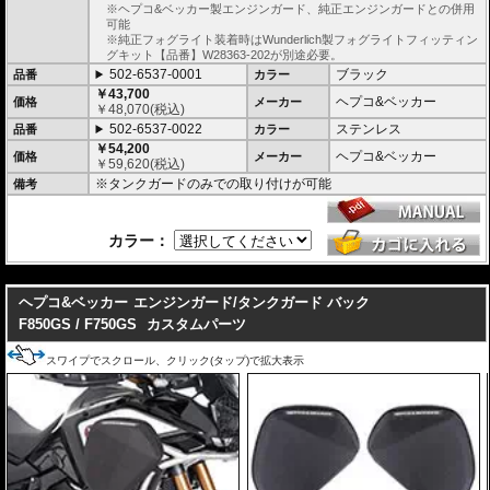
※ヘプコ&ベッカー製エンジンガード、純正エンジンガードとの併用
可能
※純正フォグライト装着時はWunderlich製フォグライトフィッティン
グキット【品番】W28363-202が別途必要。
502-6537-0001
ブラック
品番
カラー
￥43,700
ヘプコ&ベッカー
価格
メーカー
￥
48,070
(税込)
502-6537-0022
ステンレス
品番
カラー
￥54,200
ヘプコ&ベッカー
価格
メーカー
￥
59,620
(税込)
※タンクガードのみでの取り付けが可能
備考
カラー：
---
ヘプコ&ベッカー
エンジンガード/タンクガード バック
F850GS / F750GS
カスタムパーツ
スワイプでスクロール、クリック(タップ)で拡大表示