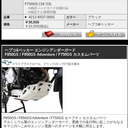
F750GS ('18-'23)
※純正ハンドカード仕様のみ
※純正ナビ併用可能
4212-6537-0001
ブラック
品番
カラー
￥30,500
ヘプコ&ベッカー
価格
メーカー
￥
33,550
(税込)
---
ヘプコ&ベッカー エンジンアンダーガード
F850GS / F850GS Adventure / F750GS カスタムパーツ
スワイプでスクロール、クリック(タップ)で拡大表示
F850GS / F850GS Adventure / F750GS セーフティ カスタムパーツ
アルミニウム製のエンジンアンダーガード。悪路での走行時に起こりがちなエ
キマニのへこみやエンジン底面へのダメージを大幅に抑止します。