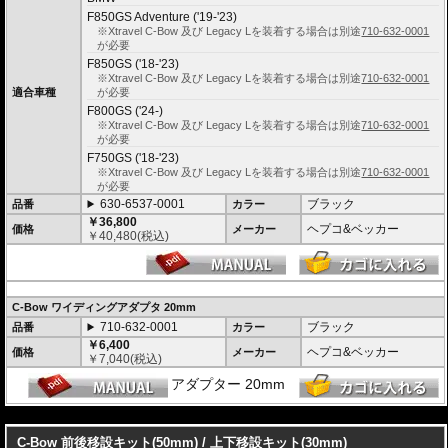
※サイドケースは別売です。こちらからお求め下さい。
F850GS Adventure ('19-'23)
※バッグの搭載位置を 50mm 前方または後方、30mm 上方または下方に移設す
※Xtravel C-Bow 及び Legacy Lを装着する場合は別途
710-632-0001
る移設キット(オプション)もあります。
が必要
F850GS ('18-'23)
※Xtravel C-Bow 及び Legacy Lを装着する場合は別途
710-632-0001
適合車種
が必要
F800GS ('24-)
※Xtravel C-Bow 及び Legacy Lを装着する場合は別途
710-632-0001
が必要
F750GS ('18-'23)
※Xtravel C-Bow 及び Legacy Lを装着する場合は別途
710-632-0001
が必要
630-6537-0001
ブラック
品番
カラー
￥36,800
ヘプコ&ベッカー
価格
メーカー
￥
40,480
(税込)
C-Bow ワイディングアダプタ 20mm
710-632-0001
ブラック
品番
カラー
￥6,400
ヘプコ&ベッカー
価格
メーカー
￥
7,040
(税込)
アダプター 20mm
---
C-Bow 前後移設キット(50mm) / 上下移設キット(30mm)