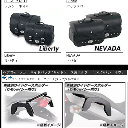
LEGACY NEO
Buffalo
レガシー ネオ©
バッファロー
Liberty
NEVADA
リバティ
ネバダ
---
ヘプコ&ベッカー サイドバッグ / サイドケース用ホルダー「C-Bow / シーボウ」
スワイプでスクロール、クリック(タップ)で拡大表示