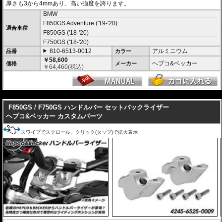
厚さも3から4mmあり、高い強度を誇ります。
BMW
F850GS Adventure ('19-'20)
適合車種
F850GS ('18-'20)
F750GS ('18-'20)
810-6513-0012
アルミニウム
品番
カラー
￥58,600
ヘプコ&ベッカー
価格
メーカー
￥
64,460
(税込)
---
F850GS / F750GS ハンドルバー セットバックライザー
ヘプコ&ベッカー カスタムパーツ
スワイプでスクロール、クリック(タップ)で拡大表示