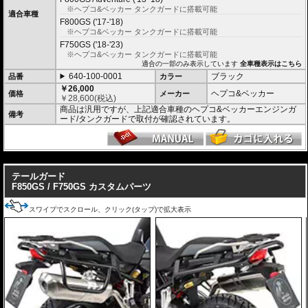
※ヘプコ&ベッカー タンクガードに搭載可能
適合車種
F800GS ('17-'18)
※ヘプコ&ベッカー タンクガードに搭載可能
F750GS ('18-'23)
※ヘプコ&ベッカー タンクガードに搭載可能
適合の一部のみ表示しています
全車種表示はこちら
640-100-0001
ブラック
品番
カラー
￥26,000
ヘプコ&ベッカー
価格
メーカー
￥
28,600
(税込)
商品は汎用ですが、上記適合車種のヘプコ&ベッカーエンジンガ
備考
ード/タンクガードで取付が確認されています。
---
テールガード
F850GS / F750GS カスタムパーツ
スワイプでスクロール、クリック(タップ)で拡大表示