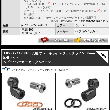
選択ください)
・
4230-MT111-BL
H&B ﾌﾞﾚｰｷﾗｲﾝ/ｸﾗｯﾁﾗｲﾝ 30mm延長ｷｯﾄ(DOT
4 , 5 , 5.1 , ミネラル可)
※クラッチラインがミネラルオイル仕様車は
4230-MT112-C
の使
用を推奨
※H&B製フロントガード / ハンドルバーガードとの併用不可
適合の一部のみ表示しています
全車種表示はこちら
4245-6537-0009
シルバー
品番
カラー
￥18,400
ヘプコ&ベッカー
価格
メーカー
￥
20,240
(税込)
---
F850GS / F750GS 汎用 ブレーキライン/クラッチライン 30mm
延長キット
ヘプコ&ベッカー カスタムパーツ
スワイプでスクロール、クリック(タップ)で拡大表示