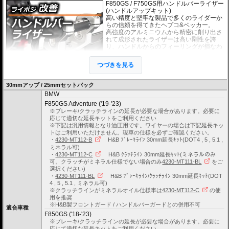
F850GS / F750GS用ハンドルバーライザー
(ハンドルアップキット)
高い精度と堅牢な製品で多くのライダーか
らの信頼を得てきたヘプコ&ベッカー。
高強度のアルミニウムから精密に削り出さ
れて成形されたライザーは高い剛性を誇
り、ハンドルからのフィーリングが損なわ
れることもありません。
EUの工業製品安全規格「TÜV」を取得
つづきを見る
し、他のヘプコの商品と同様に高い安全
性、信頼性の商品となっております。
30mmアップ / 25mmセットバック
BMW
※車体の個体差によりブレーキ/クラッチラインの延長が必要な場合がありま
す。
F850GS Adventure ('19-'23)
※ブレーキ/クラッチラインの延長が必要な場合があります。必要に
ブレーキ/クラッチラインの延長にはヘプコ&ベッカーの延長キットがおすすめ
応じて適切な延長キットをご利用ください
です。
※下記は汎用情報となり油圧用です。ワイヤーの場合は下記延長キッ
詳細は
こちら
をご確認ください。
トはご利用いただけません。現車の仕様を必ずご確認ください。
・
4230-MT112-B
H&B ﾌﾞﾚｰｷﾗｲﾝ 30mm延長ｷｯﾄ(DOT4 , 5 , 5.1 ,
ミネラル可)
・
4230-MT112-C
H&B ｸﾗｯﾁﾗｲﾝ 30mm延長ｷｯﾄ(ミネラルのみ
可。クラッチがミネラル仕様でない場合のみ
4230-MT111-BL
をご
選択ください)
・
4230-MT111-BL
H&B ﾌﾞﾚｰｷﾗｲﾝ/ｸﾗｯﾁﾗｲﾝ 30mm延長ｷｯﾄ(DOT
4 , 5 , 5.1 , ミネラル可)
※クラッチラインがミネラルオイル仕様車は
4230-MT112-C
の使
用を推奨
※H&B製フロントガード / ハンドルバーガードとの併用不可
適合車種
F850GS ('18-'23)
※ブレーキ/クラッチラインの延長が必要な場合があります。必要に
応じて適切な延長キットをご利用ください