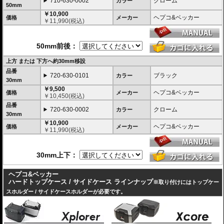
710-630-0002
クローム
カラー
50mm
￥10,900
ヘプコ&ベッカー
価格
メーカー
￥
11,990
(税込)
50mm前後：
上方 または 下方へ約30mm移設
品番
720-630-0101
ブラック
カラー
30mm
￥9,500
ヘプコ&ベッカー
価格
メーカー
￥
10,450
(税込)
品番
720-630-0002
クローム
カラー
30mm
￥10,900
ヘプコ&ベッカー
価格
メーカー
￥
11,990
(税込)
30mm上下：
ヘプコ&ベッカー
ハードトップケース / サイドケース ラインナップ
※取り付けにはトップケー
スホルダー / サイドケースホルダーが必要です。