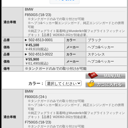
することで、充分な強度を確保。
ヘプコ&ベッカー
のF850GS / F750GS
エンジンガード
は有事にその効果を間
違いなく実感して頂けるでしょう。
BMW
F850GS ('18-'23)
※オプションに
エンジンガード/タンクガード バック
があります。
※タンクガードのみでの取り付けが可能
適合車種
※ヘプコ&ベッカー製エンジンガード、純正エンジンガードとの併用
可能
※純正フォグライト装着時はWunderlich製フォグライトフィッティン
グキット【品番】W28363-202が別途必要。
502-6513-0001
ブラック
品番
カラー
￥45,100
ヘプコ&ベッカー
価格
メーカー
￥
49,610
(税込)
502-6513-0022
ステンレス
品番
カラー
￥55,900
ヘプコ&ベッカー
価格
メーカー
￥
61,490
(税込)
※タンクガードのみでの取り付けが可能
備考
カラー：
BMW
F800GS ('24-)
※タンクガードのみでの取り付けが可能
※ヘプコ&ベッカー製エンジンガード、純正エンジンガードとの併用
可能
※純正フォグライト装着時はWunderlich製フォグライトフィッティン
適合車種
グキット【品番】W28363-202が別途必要。
F750GS ('18-'23)
※タンクガードのみでの取り付けが可能