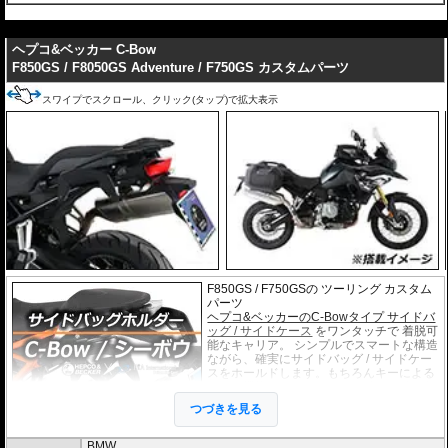
---
ヘプコ&ベッカー C-Bow
F850GS / F8050GS Adventure / F750GS カスタムパーツ
スワイプでスクロール、クリック(タップ)で拡大表示
F850GS / F750GSの ツーリング カスタム
パーツ
ヘプコ&ベッカーのC-Bowタイプ サイドバ
ッグ / サイドケース
をワンタッチで 着脱可
能なキャリア。 シンプルでスマートな構造
ながら、確実にサイドバッグ / サイドケー
スをホールドします。もちろんキーによる
ロック機構も備えています。 車種別専用設
計品。高耐久パウダー塗装仕上げ。
つづきを見る
※耐加重 : 片側 5kg (ケース、バッグの自重を除く)
BMW