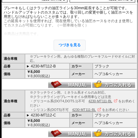
ブレーキもしくはクラッチの油圧ラインを30mm延長することが可能です。
ハンドルアップキットのカスタムでは、取り回しの変更や新しく油圧ホースを
用意しなければならないことが多々あります。
この延長キットを使用すれば、現在使用している油圧ホースをそのまま使用し
てカスタムが可能になります。（一部車種を除く）
※商品は汎用品です。
※1個単位での販売となります。
※安全に深く関わるパーツですので、プロショップでの交換を強くおすすめし
つづきを見る
ます。
※ワイヤー仕様車には使用できません。
※ブレーキライン用。あらゆる種類のブレーキフルードやオイルに対
適合車種
応。
4230-MT112-B
ブラック
品番
カラー
￥8,000
ヘプコ&ベッカー
価格
メーカー
￥
8,800
(税込)
※クラッチライン用。ミネラル系オイルのみ対応。
※クラッチラインがブレーキオイル併用車などは注意
適合車種
・グリコール系(DOT4,DOT5.1)不可
4230-MT111-BL
をお求めく
ださい
・シリコン系(DOT5)不可
4230-MT111-BL
をお求めください
4230-MT112-C
ブラック
品番
カラー
￥8,000
ヘプコ&ベッカー
価格
メーカー
￥
8,800
(税込)