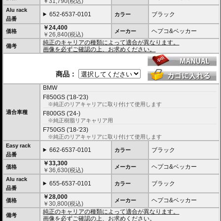
￥
31,790
(税込)
位置決めガイドがボルトで固定されたタイプ。取り外せばフラットな簡易キャ
Alu rack
リアとなります。
652-6537-0101
ブラック
カラー
品番
ケースを取り付けたまま使用することが多い場合にお勧め。
リーズナブルな価格も魅力。
￥24,400
ヘプコ&ベッカー
価格
メーカー
￥
26,840
(税込)
その他、付属の取付用フレームなどは共通です。
純正のキャリアの種類によって適合が異なります。
備考
画像を必ずご確認の上、お求めください。
※写真のEasylackは位置決めガイドを折りたたんだ状態、Alurackは位置決めガ
イドを取り付けた状態です。
商品：
※純正のキャリアの種類によって適合が異なります。画像を必ずご確認の上、
お求めください。
BMW
ヘプコ&ベッカーのトップケースはこちらからご確認下さい。
F850GS ('18-'23)
※純正のリアキャリアに取り付けて使用します
適合車種
F800GS ('24-)
※純正樹脂リアキャリア用
F750GS ('18-'23)
※純正のリアキャリアに取り付けて使用します
Easy rack
662-6537-0101
ブラック
カラー
品番
￥33,300
ヘプコ&ベッカー
価格
メーカー
￥
36,630
(税込)
Alu rack
655-6537-0101
ブラック
カラー
品番
￥28,000
ヘプコ&ベッカー
価格
メーカー
￥
30,800
(税込)
純正のキャリアの種類によって適合が異なります。
備考
画像を必ずご確認の上、お求めください。