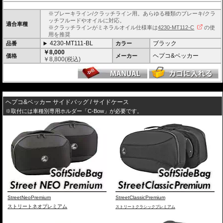
※ブレーキライン/クラッチライン用。あらゆる種類のブレーキ/クラ
ッチフルードやオイルに対応。
適合車種
※クラッチラインがミネラルオイル仕様車は
4230-MT112-C
の使
用を推奨
4230-MT111-BL
ブラック
品番
カラー
￥8,000
ヘプコ&ベッカー
価格
メーカー
￥
8,800
(税込)
---
ヘプコ&ベッカー サイドバッグ / サイドケース
※取付には車種別専用ホルダー「C-Bow」が必要です。
StreetNeoPremium
StreetClassicPremium
ストリートネオプレミアム
ストリートクラシックプレミアム