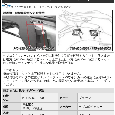
スワイプでスクロール、クリック(タップ)で拡大表示
ヘプコ&ベッカーのサイドバッグの取り付け位置を移設するキット。前方また
は後方に約50mm移設するキットと上方または下方に約30mm移設するキット
の 2種類をラインナップ。簡単な作業で取付が可能。
※左右セット。
※前後移設キットと上下移設キットの併用はできません。
※取付後のバッグの位置がナンバープレートやウインカーの確認に支障がない
こと、またその他パーツ類に接触などの問題がないか予めご確認の上、ご注文
ください。
前方 または 後方へ約50mm移設
品番
710-630-0001
ブラック
カラー
50mm
￥9,500
ヘプコ&ベッカー
価格
メーカー
￥
10,450
(税込)
品番