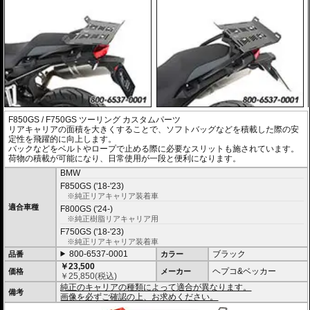
F850GS / F750GS ツーリング カスタムパーツ
リアキャリアの面積を大きくすることで、ソフトバッグなどを積載した際の安
定性を飛躍的に向上します。
バックなどをベルトやロープで止める際に必要なスリットも施されています。
荷物の積載が可能になり、日常使用が一段と便利になります。
BMW
F850GS ('18-'23)
※純正リアキャリア装着車
適合車種
F800GS ('24-)
※純正樹脂リアキャリア用
F750GS ('18-'23)
※純正リアキャリア装着車
800-6537-0001
ブラック
品番
カラー
￥23,500
ヘプコ&ベッカー
価格
メーカー
￥
25,850
(税込)
純正のキャリアの種類によって適合が異なります。
備考
画像を必ずご確認の上、お求めください。