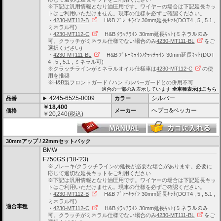
※下記は汎用情報となり油圧用です。ワイヤーの場合は下記延長キッ
トはご利用いただけません。現車の仕様を必ずご確認ください。
・
4230-MT112-B
H&B ﾌﾞﾚｰｷﾗｲﾝ 30mm延長ｷｯﾄ(DOT4 , 5 , 5.1 ,
ミネラル可)
・
4230-MT112-C
H&B ｸﾗｯﾁﾗｲﾝ 30mm延長ｷｯﾄ(ミネラルのみ
可。クラッチがミネラル仕様でない場合のみ
4230-MT111-BL
をご
選択ください)
・
4230-MT111-BL
H&B ﾌﾞﾚｰｷﾗｲﾝ/ｸﾗｯﾁﾗｲﾝ 30mm延長ｷｯﾄ(DOT
4 , 5 , 5.1 , ミネラル可)
※クラッチラインがミネラルオイル仕様車は
4230-MT112-C
の使
用を推奨
※H&B製フロントガード / ハンドルバーガードとの併用不可
適合の一部のみ表示しています
全車種表示はこちら
4245-6525-0009
シルバー
品番
カラー
￥18,400
ヘプコ&ベッカー
価格
メーカー
￥
20,240
(税込)
30mmアップ / 22mmセットバック
BMW
F750GS ('18-'23)
※ブレーキ/クラッチラインの延長が必要な場合があります。必要に
応じて適切な延長キットをご利用ください
※下記は汎用情報となり油圧用です。ワイヤーの場合は下記延長キッ
トはご利用いただけません。現車の仕様を必ずご確認ください。
・
4230-MT112-B
H&B ﾌﾞﾚｰｷﾗｲﾝ 30mm延長ｷｯﾄ(DOT4 , 5 , 5.1 ,
ミネラル可)
適合車種
・
4230-MT112-C
H&B ｸﾗｯﾁﾗｲﾝ 30mm延長ｷｯﾄ(ミネラルのみ
可。クラッチがミネラル仕様でない場合のみ
4230-MT111-BL
をご