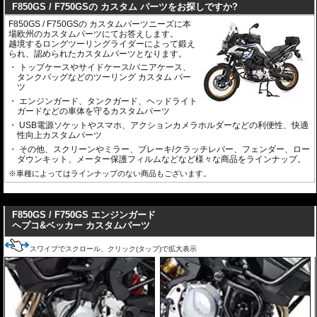
F850GS / F750GSの カスタム パーツをお探しですか?
F850GS / F750GSの カスタムパーツニーズに本
場欧州のカスタムパーツにてお答えします。
越境するロングツーリングライダーによって鍛え
られ、認められたカスタムパーツとなります。
トップケースやサイドケース/パニアケース、
タンクバッグなどのツーリング カスタム パー
ツ
エンジンガード、タンクガード、ヘッドライト
ガードなどの車体を守るカスタムパーツ
USB電源ソケットやスマホ、アクションカメラホルダーなどの利便性、快適
性向上カスタムパーツ
その他、スクリーンやミラー、ブレーキ/クラッチレバー、フェンダー、ロー
ダウンキット、メーター保護フィルムなどなど様々な商品をラインナップ。
※車種によってはラインナップのない商品もございます。
---
F850GS / F750GS エンジンガード
ヘプコ&ベッカー カスタムパーツ
スワイプでスクロール、クリック(タップ)で拡大表示