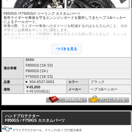
F850GS / F750GS
の ツーリング カスタムパーツ
長年ライダーや車体を守るエンンジンガードを製作してきたヘプコ&ベッカー
によるテールガード。
有事の際、ライダーや車体へのダメージを軽減するのはもちろんのこと、その
デザインは車両をマッシブに演出します。
またセンタースタンド利用時に車体を引き上げる持ち手になるなど、ちょっと
した利便性がプラスされます。
トップケースとの併用も可能。
つづきを見る
BMW
F850GS ('18-'23)
適合車種
F800GS ('24-)
F750GS ('18-'23)
504-6537-0001
ブラック
品番
カラー
￥45,000
ヘプコ&ベッカー
価格
メーカー
￥
49,500
(税込)
---
ハンドプロテクター
F850GS / F750GS カスタムパーツ
スワイプでスクロール、クリック(タップ)で拡大表示