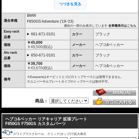
いなくても現代のバイクに違和感なく溶け
つづきを見る
込むデザインです。
BMW
２種類のホルダーをラインナップ。
適合車種
F850GS Adventure ('19-'23)
ヘプコ&ベッカー
の
トップケース
を安全に取り付けるための位置決めガイド
適合の一部のみ表示しています
全車種表示はこちら
(垂直に立っている部分)が、折りたたみタイプと固定タイプの2種類をラインナ
Easy rack
ップ。お客様の使用スタイルによってお選びいただけます。
661-671-0101
ブラック
カラー
品番
折りたたみタイプ Easy rack / イージーラック
￥45,000
ヘプコ&ベッカー
位置決めガイドが折りたたみ式のため、簡単にフラットな簡易キャリアとなり
価格
メーカー
￥
49,500
(税込)
ます。
Alu rack
トップケースを必要としないような、ちょっとした荷物を載せる場合に便利で
650-671-0101
ブラック
カラー
す。
品番
￥39,700
ヘプコ&ベッカー
価格
メーカー
固定タイプ Alu rack / アルラック
￥
43,670
(税込)
位置決めガイドがボルトで固定されたタイプ。取り外せばフラットな簡易キャ
リアとなります。
※Easyrackはオービットとゴビのトップケースには使用できません。
備考
ケースを取り付けたまま使用することが多い場合にお勧め。
※ユニバーサルプレートタイプのトップケースは取付不可。
リーズナブルな価格も魅力。
その他、付属の取付用フレームなどは共通です。
商品：
※オプションに純正キャリアの強度を向上する
補助ブラケット
があります。
※写真のEasylackは位置決めガイドを折りたたんだ状態、Alurackのブラックは
は位置決めガイドを取りつけた状態、Alurackのシルバーは位置決めガイドを取
---
り外した状態です。
ヘプコ&ベッカー リアキャリア 拡張プレート
ヘプコ&ベッカーのトップケースはこちらからご確認下さい。
F850GS F750GS カスタムパーツ
スワイプでスクロール、クリック(タップ)で拡大表示