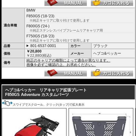
BMW
F850GS ('18-'23)
※純正キャリアに取り付けて使用します
適合車種
F800GS ('24-)
※純正ステンレスパイプフレームリアキャリア用
F750GS ('18-'23)
※純正キャリアに取り付けて使用します
801-6537-0001
ブラック
品番
カラー
￥20,800
ヘプコ&ベッカー
価格
メーカー
￥
22,880
(税込)
純正のキャリアの種類によって適合が異なります。
備考
画像を必ずご確認の上、お求めください。
---
ヘプコ&ベッカー リアキャリア拡張プレート
F850GS Adventure カスタムパーツ
スワイプでスクロール、クリック(タップ)で拡大表示