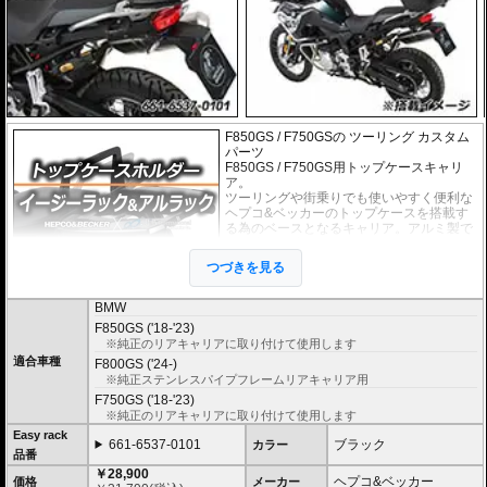
F850GS / F750GSの ツーリング カスタム
パーツ
F850GS / F750GS用トップケースキャリ
ア。
ツーリングや街乗りでも使いやすく便利な
ヘプコ&ベッカーのトップケースを搭載す
る為のベースとなるキャリア。アルミ製で
軽く丈夫に造られており、ケースを付けて
いなくても現代のバイクに違和感なく溶け
つづきを見る
込むデザインです。
BMW
２種類のホルダーをラインナップ。
F850GS ('18-'23)
ヘプコ&ベッカー
の
トップケース
を安全に取り付けるための位置決めガイド
※純正のリアキャリアに取り付けて使用します
(垂直に立っている部分)が、折りたたみタイプと固定タイプの2種類をラインナ
適合車種
F800GS ('24-)
ップ。お客様の使用スタイルによってお選びいただけます。
※純正ステンレスパイプフレームリアキャリア用
折りたたみタイプ Easy rack / イージーラック
F750GS ('18-'23)
位置決めガイドが折りたたみ式のため、簡単にフラットな簡易キャリアとなり
※純正のリアキャリアに取り付けて使用します
ます。
Easy rack
トップケースを必要としないような、ちょっとした荷物を載せる場合に便利で
661-6537-0101
ブラック
カラー
品番
す。
￥28,900
ヘプコ&ベッカー
価格
メーカー
固定タイプ Alu rack / アルラック