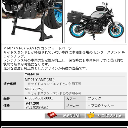
MT-07 / MT-07 Y-AMTの コンフォートパーツ
サイドスタンドしか搭載されていない車両に車種別専用の
センタースタンド
を
ラインナップ。
メンテナンス時の車両の安定性が向上し、保管時にも車体を傾けずに理想的な
状態で駐車が可能になります。
充分な強度と純正然としたデザインが特徴の逸品です。
YAMAHA
MT-07 Y-AMT ('25-)
適合車種
※サイドスタンドエンドとの併用不可
MT-07 ('25-)
※サイドスタンドエンドとの併用不可
505-4581-0001
ブラック
品番
カラー
￥47,200
ヘプコ&ベッカー
価格
メーカー
￥
51,920
(税込)
---