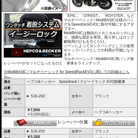
「EPIC」「STREET」「ROYSTER」など
マルチベーシック / MultiBASIC仕様のバッ
グをSpeedrackEVOに取付可能にするアダ
プター。
MultiBASICは独自のメカニカルロックによ
り、強固な固定を実現。取り外しはロック
解除用のひもを引くだけ。
シーンによってタンクバッグとしての使用
やトップバッグとしての利用が可能になり
ます。
マルチベーシック / MultiBASIC用バッグ側
レシーバーがセットになったものと 単体をラインナップ。
※MultiBASIC / マルチベーシック for SpeedRackEVOに関しての詳細はこち
ら。
ヘプコ&ベッカー Speedrack / スピードラック EVO搭載車
適合
品番
バッグ側レ
516-200
ブラック
カラー
シーバー付
属
￥7,900
ヘプコ&ベッカー
価格
メーカー
￥
8,690
(税込)
レシーバー付属
516-250
ブラック
品番
カラー
￥5,300