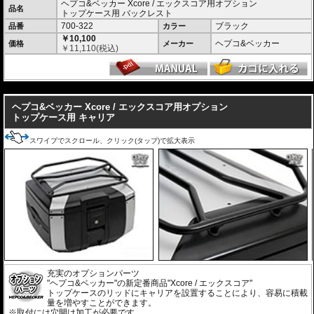
ヘプコ&ベッカー Xcore / エックスコア用オプション
品名
トップケース用 バックレスト
製品仕様
700-322
ブラック
品番
カラー
容量 : 40L
￥10,100
サイズ : 30 × 44 × 37cm
ヘプコ&ベッカー
価格
メーカー
￥
11,110
(税込)
重量 : 約3.7kg
豊富なオプションでより使いやすく機能的に
バックレスト
、
リッドキャリア
、
インナーバッグ
などの専用オプションをラ
---
インナップ。
ツーリングスタイルや使用シーンに応じて、さらに快適で機能的な仕様へア
ヘプコ&ベッカー Xcore / エックスコア用オプション
ップグレードできます。
トップケース用 キャリア
スワイプでスクロール、クリック(タップ)で拡大表示
充実のオプションパーツ
"ヘプコ&ベッカー"の新定番商品"Xcore / エックスコア"
トップケースのリッドにキャリアを設置することにより、容易に積載
量を増やすことができます。
※取付には穴開け加工が必要です。