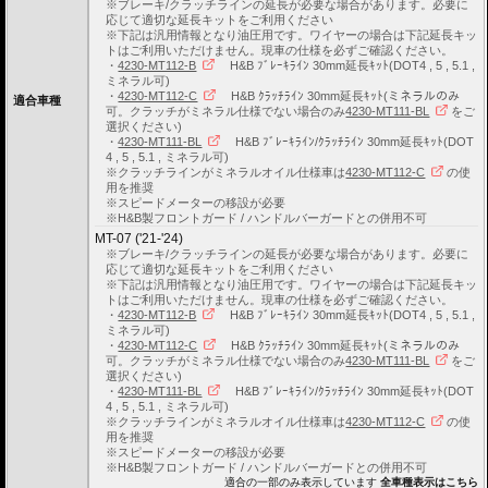
※ブレーキ/クラッチラインの延長が必要な場合があります。必要に
応じて適切な延長キットをご利用ください
※下記は汎用情報となり油圧用です。ワイヤーの場合は下記延長キッ
トはご利用いただけません。現車の仕様を必ずご確認ください。
・
4230-MT112-B
H&B ﾌﾞﾚｰｷﾗｲﾝ 30mm延長ｷｯﾄ(DOT4 , 5 , 5.1 ,
ミネラル可)
・
4230-MT112-C
H&B ｸﾗｯﾁﾗｲﾝ 30mm延長ｷｯﾄ(ミネラルのみ
適合車種
可。クラッチがミネラル仕様でない場合のみ
4230-MT111-BL
をご
選択ください)
・
4230-MT111-BL
H&B ﾌﾞﾚｰｷﾗｲﾝ/ｸﾗｯﾁﾗｲﾝ 30mm延長ｷｯﾄ(DOT
4 , 5 , 5.1 , ミネラル可)
※クラッチラインがミネラルオイル仕様車は
4230-MT112-C
の使
用を推奨
※スピードメーターの移設が必要
※H&B製フロントガード / ハンドルバーガードとの併用不可
MT-07 ('21-'24)
※ブレーキ/クラッチラインの延長が必要な場合があります。必要に
応じて適切な延長キットをご利用ください
※下記は汎用情報となり油圧用です。ワイヤーの場合は下記延長キッ
トはご利用いただけません。現車の仕様を必ずご確認ください。
・
4230-MT112-B
H&B ﾌﾞﾚｰｷﾗｲﾝ 30mm延長ｷｯﾄ(DOT4 , 5 , 5.1 ,
ミネラル可)
・
4230-MT112-C
H&B ｸﾗｯﾁﾗｲﾝ 30mm延長ｷｯﾄ(ミネラルのみ
可。クラッチがミネラル仕様でない場合のみ
4230-MT111-BL
をご
選択ください)
・
4230-MT111-BL
H&B ﾌﾞﾚｰｷﾗｲﾝ/ｸﾗｯﾁﾗｲﾝ 30mm延長ｷｯﾄ(DOT
4 , 5 , 5.1 , ミネラル可)
※クラッチラインがミネラルオイル仕様車は
4230-MT112-C
の使
用を推奨
※スピードメーターの移設が必要
※H&B製フロントガード / ハンドルバーガードとの併用不可
適合の一部のみ表示しています
全車種表示はこちら