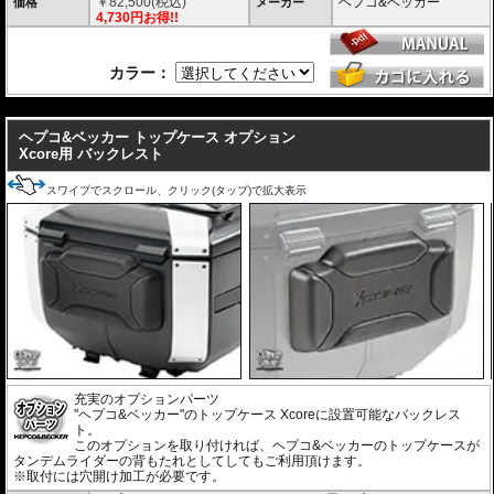
￥
82,500
(税込)
ヘプコ&ベッカー
価格
メーカー
内蔵されたクイックリリースシステムにより、キャリアへスライドさせるだ
4,730円お得!!
けで迅速かつ安全にロックが完了。
日常使いと本格的なツーリングシーンを瞬時に切り替えることができます。
カラー：
堅牢なハイブリッド構造 ＆ 圧倒的な防塵・防水性能
高い耐衝撃性を持つエンジニアリング樹脂と、軽量化を実現する高品質アル
---
ミニウムを融合。さらにXcore独自のエンボス加工を施すことで、過酷な使
用環境下でも歪まない圧倒的な安定性と高耐久性を実現しました。
ヘプコ&ベッカー トップケース オプション
また、特別設計された高密閉のリッドシールにより、圧倒的な防塵・防水を
Xcore用 バックレスト
達成。過酷なテストを100%クリアした実績が、突発的な豪雨や水しぶき、
砂埃から大切な荷物を完全に守り抜きます。
スワイプでスクロール、クリック(タップ)で拡大表示
スタイリッシュで現代的なアドベンチャーデザイン
印象的なエッジラインと洗練されたモダンなフォルムは、先行して展開され
ているC-Bowキャリア用「XCOREサイドケース」のデザインと完全融合。
象徴的なアルミエンブレムとメカニカルな意匠が、車両全体に調和のとれた
一体感と、プレミアムな高級感をもたらします。
日常を快適にする高い機能性
ヘルメットや日常の荷物をしっかりと収納できる大容量でありながら、使い
勝手にも妥協はありません。
また、持ち運びに便利なキャリーハンドルをケース両側に配置。
さらに、ケース内にはフロアマットを標準装備し、収納した荷物をケース底
面との擦れや衝撃から保護します。
充実のオプションパーツ
"ヘプコ&ベッカー"のトップケース Xcoreに設置可能なバックレス
ト。
車種別専用キャリアによる確実な取付
このオプションを取り付ければ、ヘプコ&ベッカーのトップケースが
車種別専用設計のリアキャリア「スマートラック」をケースホルダーとして
タンデムライダーの背もたれとしてしてもご利用頂けます。
採用。 シンプルでスマートな設計にこだわり、確実な取付が可能です。車体
※取付には穴開け加工が必要です。
デザインとの一体感にも優れ、マシンのイメージも損ないません。