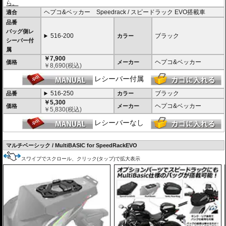
ら。
ヘプコ&ベッカー Speedrack / スピードラック EVO搭載車
適合
品番
バッグ側レ
516-200
ブラック
カラー
シーバー付
属
￥7,900
ヘプコ&ベッカー
価格
メーカー
￥
8,690
(税込)
レシーバー付属
516-250
ブラック
品番
カラー
￥5,300
ヘプコ&ベッカー
価格
メーカー
￥
5,830
(税込)
レシーバーなし
マルチベーシック / MultiBASIC for SpeedRackEVO
スワイプでスクロール、クリック(タップ)で拡大表示