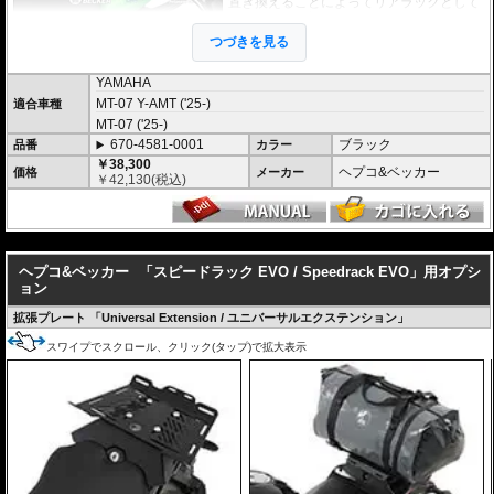
置き換えることによってリアラックとして
スペースを有効活用。
スーパースポーツ、スポーツバイクに荷物
つづきを見る
の積載を可能にします。
荷物を固定するベルトなどを留める為のフ
ック受けも多数あり、街乗りからツーリン
YAMAHA
グまで、快適にご利用頂けます。
MT-07 Y-AMT ('25-)
適合車種
付け替えにかかる時間は３０秒もあれば充
MT-07 ('25-)
分なほど、簡単に交換が可能です。
670-4581-0001
ブラック
品番
カラー
オプションで下記を装着可能。荷物の積載
￥38,300
が容易になります。
ヘプコ&ベッカー
価格
メーカー
￥
42,130
(税込)
大きなバッグを安定して積載可能にする
U
niversal Extension(拡張プレート)
ヘプコ&ベッカー トップケース ジャーニー Journey ユニバーサルプレート
---
タイプ
が搭載可能
ヘプコ&ベッカー
「スピードラック EVO / Speedrack EVO」用オプシ
ョン
マルチベーシック / MultiBASIC for Speedrack / スピードラック EVO
を設置
すれば、
ヘプコ&ベッカー タンク / リアバッグ 「Street」 / 「ROYSTER」
が
拡張プレート 「Universal Extension / ユニバーサルエクステンション」
搭載可能
※Speedrack EVOの標準推奨耐荷重は7.5kgです。但し、モデルによっては異
スワイプでスクロール、クリック(タップ)で拡大表示
なる場合があります。この場合はマニュアルに記載がございますので、必ずご
確認下さい。