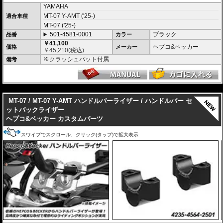
ヘプコ&ベッカー
のMT-07 / MT-07 Y-AMT
エンジンガード
は有事にその効果を
YAMAHA
間違いなく実感して頂けるでしょう。
MT-07 Y-AMT ('25-)
適合車種
MT-07 ('25-)
501-4581-0001
ブラック
品番
カラー
￥41,100
ヘプコ&ベッカー
価格
メーカー
￥
45,210
(税込)
※クラッシュパット付属
備考
---
MT-07 / MT-07 Y-AMT ハンドルバーライザー / ハンドルバー セ
ットバックライザー
ヘプコ&ベッカー カスタムパーツ
スワイプでスクロール、クリック(タップ)で拡大表示