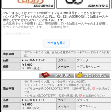
ブレーキもしくはクラッチの油圧ラインを30mm延長することが可能です。
ハンドルアップキットのカスタムでは、取り回しの変更や新しく油圧ホースを
用意しなければならないことが多々あります。
この延長キットを使用すれば、現在使用している油圧ホースをそのまま使用し
てカスタムが可能になります。（一部車種を除く）
※商品は汎用品です。
※1個単位での販売となります。
※安全に深く関わるパーツですので、プロショップでの交換を強くおすすめし
つづきを見る
ます。
※ワイヤー仕様車には使用できません。
※ブレーキライン用。あらゆる種類のブレーキフルードやオイルに対
適合車種
応。
4230-MT112-B
ブラック
品番
カラー
￥8,000
ヘプコ&ベッカー
価格
メーカー
￥
8,800
(税込)
※クラッチライン用。ミネラル系オイルのみ対応。
※クラッチラインがブレーキオイル併用車などは注意
適合車種
・グリコール系(DOT4,DOT5.1)不可
4230-MT111-BL
をお求めく
ださい
・シリコン系(DOT5)不可
4230-MT111-BL
をお求めください
4230-MT112-C
ブラック
品番
カラー
￥8,000
ヘプコ&ベッカー
価格
メーカー
￥
8,800
(税込)