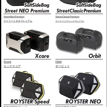
一体感と、プレミアムな高級感をもたらします。
日常を快適にする高い機能性
ヘルメットや日常の荷物をしっかりと収納できる大容量でありながら、使い
勝手にも妥協はありません。
StreetNeoPremium
StreetClassicPremium
また、持ち運びに便利なキャリーハンドルをケース両側に配置。
ストリートネオプレミアム
ストリートクラシックプレミアム
さらに、ケース内にはフロアマットを標準装備し、収納した荷物をケース底
面との擦れや衝撃から保護します。
車種別専用キャリアによる確実な取付
車種別専用設計のリアキャリア「スマートラック」をケースホルダーとして
採用。 シンプルでスマートな設計にこだわり、確実な取付が可能です。車体
デザインとの一体感にも優れ、マシンのイメージも損ないません。
製品仕様
容量 : 40L
サイズ : 30 × 44 × 37cm
Xcore
Orbit
重量 : 約3.7kg
エックスコア
オービット
豊富なオプションでより使いやすく機能的に
バックレスト
、
リッドキャリア
、
インナーバッグ
などの専用オプションをラ
インナップ。
ツーリングスタイルや使用シーンに応じて、さらに快適で機能的な仕様へア
ップグレードできます。