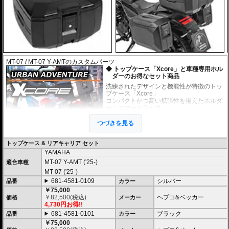
MT-07 / MT-07 Y-AMTのカスタムパーツ
トップケース「Xcore」と車種専用ホル
ダーのお得なセット商品
洗練されたデザインと機能性が特徴のトッ
プケース「Xcore」
コンパクトかつ高い拡張性を備えたホルダ
ー「スマートラック」
上記のケースとホルダーがセットになった
お得なセット商品です。
つづきを見る
未知の冒険へ挑むための次世代アドベン
トップケース & リアキャリア セット
チャートップケース
YAMAHA
高いデザイン性と機能性を兼ね備え、長距離ツーリングから日々のライディ
MT-07 Y-AMT ('25-)
適合車種
ングまで完璧にサポートする次世代のハードケース「XCORE（エックスコ
ア）」シリーズ。
MT-07 ('25-)
その「XCORE（エックスコア）」シリーズに待望のトップケースが登場。頑
681-4581-0109
シルバー
品番
カラー
丈な構造と洗練された外観があなたのモーターサイクルライフを一段上のス
￥75,000
テージへと引き上げ、新しいアドベンチャーツーリングを切り拓きます。
￥
82,500
(税込)
ヘプコ&ベッカー
価格
メーカー
4,730円お得!!
新世代の装着システム「Smartrack」
681-4581-0101
ブラック
品番
カラー
新しいXCOREトップケースは、HEPCO&BECKERの最新キャリアシステム
￥75,000
「Smartrack」向けに専用開発。