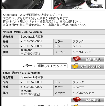
Speedrack EVOの天面面積を拡張するプレート。
大型のバッグなどの安定した積載が可能になります。
荷掛けベルト用のスリットも多数用意され、非常に便利です。
※取り付けた際に干渉物が無いか 御購入前に予めご確認下さい。
Normal : 約480 x 280 (W xD)mm
Speedrack搭載車
適合車種
610-053-0001
ブラック
品番
カラー
610-053-0009
シルバー
品番
カラー
￥16,000
ヘプコ&ベッカー
価格
メーカー
￥
17,600
(税込)
カラー：
Small : 約400 x 270 (W xD)mm
Speedrack搭載車
適合車種
610-052-0001
ブラック
品番
カラー
610-052-0009
シルバー
品番
カラー
￥25,000
ヘプコ&ベッカー
価格
メーカー
￥
27,500
(税込)