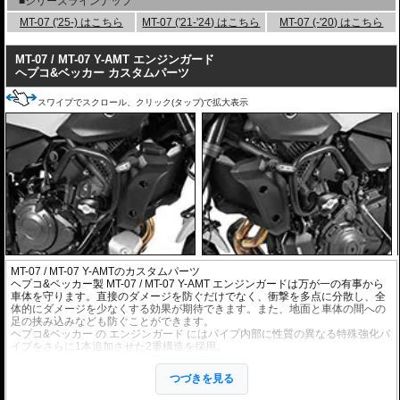
■シリーズラインナップ
MT-07 ('25-) はこちら
MT-07 ('21-'24) はこちら
MT-07 (-'20) はこちら
MT-07 / MT-07 Y-AMT エンジンガード
ヘプコ&ベッカー カスタムパーツ
スワイプでスクロール、クリック(タップ)で拡大表示
MT-07 / MT-07 Y-AMTのカスタムパーツ
ヘプコ&ベッカー製 MT-07 / MT-07 Y-AMT エンジンガードは万が一の有事から
車体を守ります。直接のダメージを防ぐだけでなく、衝撃を多点に分散し、全
体的にダメージを少なくする効果が期待できます。また、地面と車体の間への
足の挟み込みなども防ぐことができます。
ヘプコ&ベッカー
の
エンジンガード
にはパイプ内部に性質の異なる特殊強化パ
イプをさらに1本追加させた2重構造を採用。
肉厚スチールの加工が施されている車両接合ポイントはトライ&エラーより導
きだされた耐衝撃性に優れた構造です。
つづきを見る
また多点支持や、パイプのつなぎ方も差し込みタイプとすることで、充分な強
度を確保。