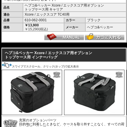
ヘプコ&ベッカー Xcore / エックスコア用オプション
品名
トップケース用 キャリア
Xcore / エックスコア TC40用
適合
610-062-0001
ブラック
品番
カラー
￥13,900
ヘプコ&ベッカー
価格
メーカー
￥
15,290
(税込)
---
ヘプコ&ベッカー Xcore / エックスコア用オプション
トップケース用 インナーバッグ
スワイプでスクロール、クリック(タップ)で拡大表示
充実のオプションパーツ
目的地に到着したときなど、ケースを取り外すことなく、すべての荷