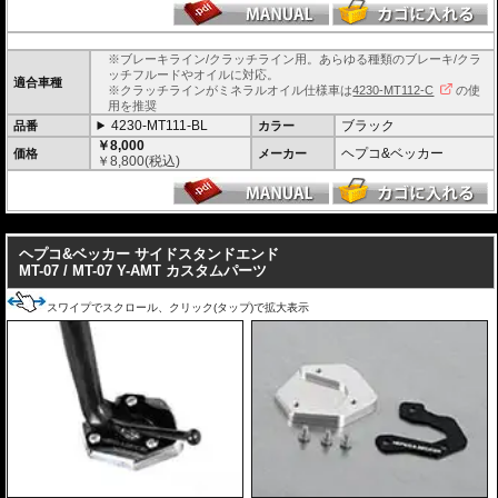
※ブレーキライン/クラッチライン用。あらゆる種類のブレーキ/クラ
ッチフルードやオイルに対応。
適合車種
※クラッチラインがミネラルオイル仕様車は
4230-MT112-C
の使
用を推奨
4230-MT111-BL
ブラック
品番
カラー
￥8,000
ヘプコ&ベッカー
価格
メーカー
￥
8,800
(税込)
---
ヘプコ&ベッカー サイドスタンドエンド
MT-07 / MT-07 Y-AMT カスタムパーツ
スワイプでスクロール、クリック(タップ)で拡大表示