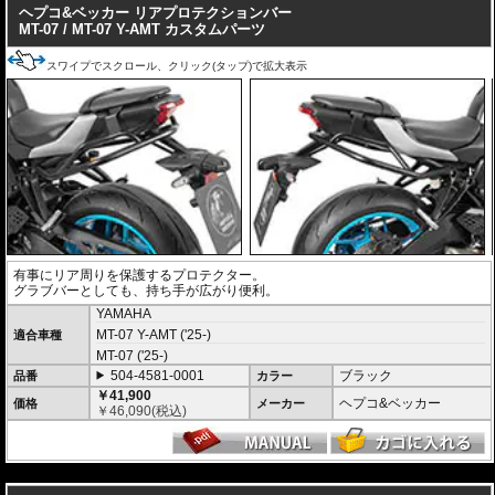
ヘプコ&ベッカー リアプロテクションバー
MT-07 / MT-07 Y-AMT カスタムパーツ
スワイプでスクロール、クリック(タップ)で拡大表示
有事にリア周りを保護するプロテクター。
グラブバーとしても、持ち手が広がり便利。
YAMAHA
MT-07 Y-AMT ('25-)
適合車種
MT-07 ('25-)
504-4581-0001
ブラック
品番
カラー
￥41,900
ヘプコ&ベッカー
価格
メーカー
￥
46,090
(税込)
---