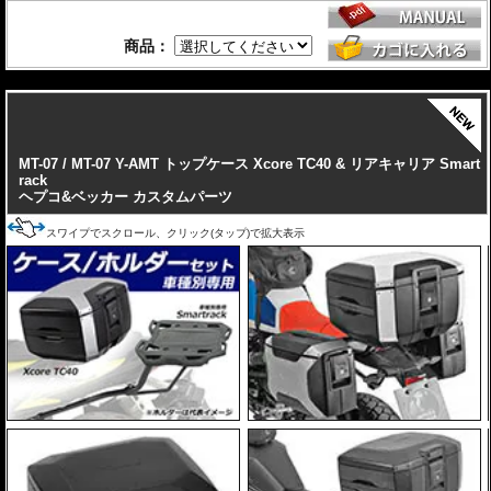
※写真のEasylackは位置決めガイドを折りたたんだ状態、Alurackは位置決めガ
イドを取り付けた状態です。
商品：
ヘプコ&ベッカーのトップケースはこちらからご確認下さい。
---
MT-07 / MT-07 Y-AMT トップケース Xcore TC40 & リアキャリア Smart
rack
ヘプコ&ベッカー カスタムパーツ
スワイプでスクロール、クリック(タップ)で拡大表示