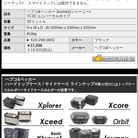
ジーラック) 、スマートラックには取付できません。
ヘプコ&ベッカー Journey(ジャーニー)
品名
TC30 ユニバーサルタイプ
32リットル
容量
H x W x D : 約
300mm
x
330mm
x
320mm
サイズ
約3kg
重量
610-206-0001
ブラック
品番
カラー
￥17,200
ヘプコ&ベッカー
価格
メーカー
￥
18,920
(税込)
---
ヘプコ&ベッカー
ハードトップケース / サイドケース ラインナップ
※取り付けにはトップケー
スホルダー / サイドケースホルダーが必要です。