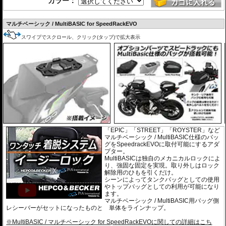
カラー：
マルチベーシック / MultiBASIC for SpeedRackEVO
スワイプでスクロール、クリック(タップ)で拡大表示
「EPIC」「STREET」「ROYSTER」など
マルチベーシック / MultiBASIC仕様のバッ
グをSpeedrackEVOに取付可能にするアダ
プター。
MultiBASICは独自のメカニカルロックによ
り、強固な固定を実現。取り外しはロック
解除用のひもを引くだけ。
シーンによってタンクバッグとしての使用
やトップバッグとしての利用が可能になり
ます。
マルチベーシック / MultiBASIC用バッグ側
レシーバーがセットになったものと 単体をラインナップ。
※MultiBASIC / マルチベーシック for SpeedRackEVOに関しての詳細はこち