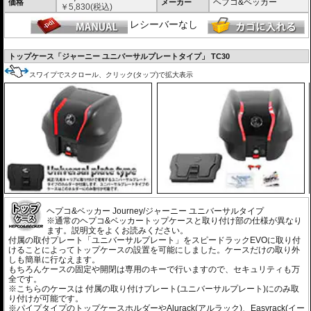
ヘプコ&ベッカー
価格
メーカー
￥
5,830
(税込)
レシーバーなし
トップケース「ジャーニー ユニバーサルプレートタイプ」 TC30
スワイプでスクロール、クリック(タップ)で拡大表示
ヘプコ&ベッカー Journey/ジャーニー ユニバーサルタイプ
※通常のヘプコ&ベッカートップケースと取り付け部の仕様が異なり
ます。説明文をよくお読みください。
付属の取付プレート「ユニバーサルプレート」をスピードラックEVOに取り付
けることによってトップケースの設置を可能にしました。ケースだけの取り外
しも簡単に行なえます。
もちろんケースの固定や開閉は専用のキーで行いますので、セキュリティも万
全です。
※こちらのケースは 付属の取り付けプレート(ユニバーサルプレート)にのみ取
り付けが可能です。
※パイプタイプのトップケースホルダーやAlurack(アルラック)、Easyrack(イー