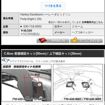
ロック機構も備えています。 車種別専用設
計品。高耐久パウダー塗装仕上げ。
つづきを見る
※耐加重 : 片側 5kg (ケース、バッグの自重を除く)
Harley-Davidson/ハーレーダビッドソン
※サイドケースは別売です。こちらからお求め下さい。
適合車種
Forty-Eight (-'20)
※バッグの搭載位置を 50mm 前方または後方、30mm 上方または下方に移設す
適合の一部のみ表示しています
全車種表示はこちら
る移設キット(オプション)もあります。
630-718-0002
クローム
品番
カラー
￥48,500
ヘプコ&ベッカー
価格
メーカー
￥
53,350
(税込)
---
C-Bow 前後移設キット(50mm) / 上下移設キット(30mm)
スワイプでスクロール、クリック(タップ)で拡大表示