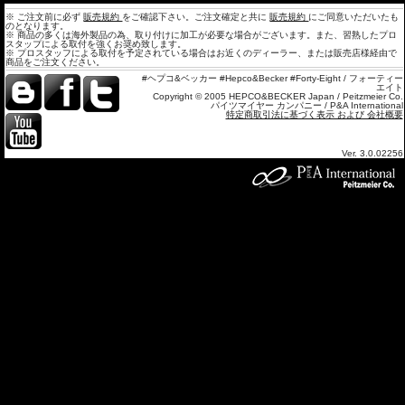
※ ご注文前に必ず
販売規約
をご確認下さい。ご注文確定と共に
販売規約
にご同意いただいたも
のとなります。
※ 商品の多くは海外製品の為、取り付けに加工が必要な場合がございます。また、習熟したプロ
スタップによる取付を強くお奨め致します。
※ プロスタッフによる取付を予定されている場合はお近くのディーラー、または販売店様経由で
商品をご注文ください。
#ヘプコ&ベッカー #Hepco&Becker #Forty-Eight / フォーティー
エイト
Copyright © 2005 HEPCO&BECKER Japan / Peitzmeier Co.
パイツマイヤー カンパニー / P&A International
特定商取引法に基づく表示 および 会社概要
Ver. 3.0.02256