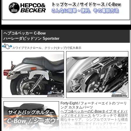
---
ヘプコ&ベッカー C-Bow
ハーレーダビッドソン Sportster
スワイプでスクロール、クリック(タップ)で拡大表示
Forty-Eight / フォーティーエイトの ツーリ
ング カスタムパーツ
ヘプコ&ベッカーのC-Bowタイプ サイドバ
ッグ / サイドケース
をワンタッチで 着脱可
能なキャリア。 シンプルでスマートな構造
ながら、確実にサイドバッグ / サイドケー
スをホールドします。もちろんキーによる