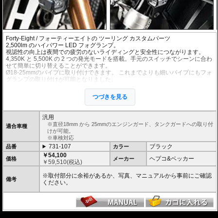
Forty-Eight / フォーティーエイト
の ツーリング カスタムパーツ
2,500lm のハイパワー LED フォグランプ。
視認性の向上は夜間での疲労のないライディングと安全性につながります。
4,350K と 5,500K の 2 つの発光モードを搭載。手元のスイッチでシーンに合わ
せて簡単に切り替えることができます。
Ø18-25mmのパイプに取り付けできます。 これまでよりも細いパイプにもフォ
グランプの取り付けが可能となりました。
可動ジョイントのステーにより、様々な向き、角度のパイプに取付が可能。
ヘプコ&ベッカーのエンジンガードおよび、Wunderlichのエンジンガード、純
つづきを見る
正エンジンガード等(接触物がないか事前にご確認ください)に最適です。
手元で操作可能な消灯/点灯スイッチ付属(インジケータライト機能付)。
左右2個セット。
汎用
12V / 22W (1フォグランプあたり)
※直径18mm から 25mmのエンジンガード、タンクガードへの取り付
適合車種
けが可能。
※車検対応
731-107
ブラック
品番
カラー
￥54,100
ヘプコ&ベッカー
価格
メーカー
￥
59,510
(税込)
※取付部分に余裕があるか、写真、マニュアルから事前にご確認
備考
ください。
---