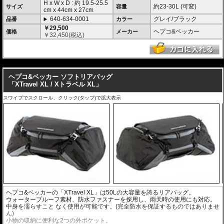
H x W x D : 約
19.5-25.5
約23-30L (可変)
サイズ
容量
cm
x
44cm
x
27cm
640-634-0001
グレイ/ブラック
品番
カラー
￥29,500
ヘプコ&ベッカー
価格
メーカー
￥
32,450
(税込)
---
ヘプコ&ベッカー ソフトリアバッグ
「XTravel XL / Xトラベル XL」
スワイプでスクロール、クリック(タップ)で拡大表示
ヘプコ&ベッカーの「XTravel XL」は50Lの大容量を誇るリアバッグ。
ウォータープルーフ素材、防水ファスナーを採用し、雨天時の使用にも対応。
中身を濡らすこと なく使用が可能です。(完全防水を保証するものではありませ
ん)
小物の収納に便利な2つの外ポケット。