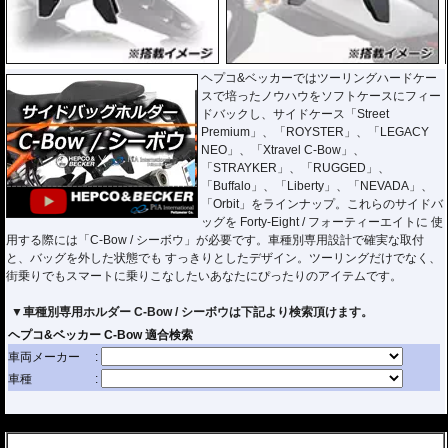
ヘプコ&ベッカーではツーリングハードケー
スで培ったノウハウをソフトケースにフィー
ドバックし、サイドケース「Street
Premium」、「ROYSTER」、「LEGACY
NEO」、「Xtravel C-Bow」、
「STRAYKER」、「RUGGED」、
「Buffalo」、「Liberty」、「NEVADA」、
「Orbit」をラインナップ。これらのサイドバ
ッグを Forty-Eight / フォーティーエイトに 使
用する際には「C-Bow / シーボウ」が必要です。車種別専用設計で確実な取付
と、バッグを外した状態でも すっきりとしたデザイン。ツーリングだけでなく、
街乗りでもスマートに乗りこなしたいあなたにぴったりのアイテムです。
▼車種別専用ホルダー C-Bow / シーボウは下記より検索頂けます。
---