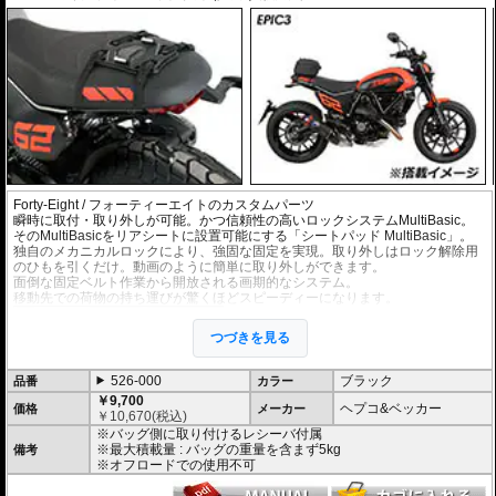
Forty-Eight / フォーティーエイトのカスタムパーツ
瞬時に取付・取り外しが可能。かつ信頼性の高いロックシステムMultiBasic。
そのMultiBasicをリアシートに設置可能にする「シートパッド MultiBasic」。
独自のメカニカルロックにより、強固な固定を実現。取り外しはロック解除用
のひもを引くだけ。動画のように簡単に取り外しができます。
面倒な固定ベルト作業から開放される画期的なシステム。
移動先での荷物の持ち運びが驚くほどスピーディーになります。
バッグはソフトバッグ 「Street Daypack 3.
0」 などの
マルチベーシック仕様のバッグ
つづきを見る
が取り付け可能。豊富なラインナップで、
様々なユースケースに応えます。
また、別売の
タンクリングMultiBasic
を併
526-000
ブラック
品番
カラー
用すれば、リアバッグをタンクバッグ兼用
￥9,700
バッグとして使用も可能。
ヘプコ&ベッカー
価格
メーカー
￥
10,670
(税込)
※バッグ側に取り付けるレシーバ付属
※最大積載量 : バッグの重量を含まず5kg
備考
※オフロードでの使用不可