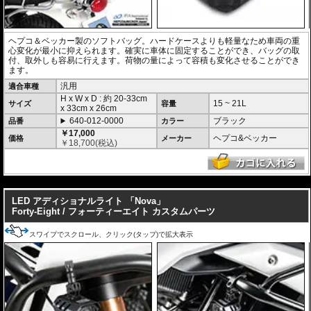
ヘプコ＆ベッカー製のソフトバッグ。ハードケースよりも軽量なため車両の重
心変化が最小に抑えられます。確実に車体に固定することができ、バッグの取
付、取外しも容易に行えます。荷物の量によって容積も変化させることができ
ます。
汎用
適合車種
H x W x D : 約
20-33cm
15 ~ 21L
サイズ
容量
x
33cm
x
26cm
640-012-0000
ブラック
品番
カラー
￥17,000
ヘプコ&ベッカー
価格
メーカー
￥
18,700
(税込)
---
LED アディショナルライト 「Nova」
Forty-Eight / フォーティーエイト カスタムパーツ
スワイプでスクロール、クリック(タップ)で拡大表示