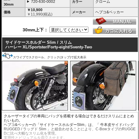
720-630-0002
クローム
カラー
30mm
￥10,900
ヘプコ&ベッカー
価格
メーカー
￥
11,990
(税込)
30mm上下：
サイドケースホルダー Slim / スリム
ハーレー XL/Sportster/Forty-eight/Sventy-Two
スワイプでスクロール、クリック(タップ)で拡大表示
クルーザータイプの車両にバッグを搭載する場合はできるだけスリムにまとめ
たいもの。
ヘプコ&ベッカーの「サイドケースホルダーSlim」は、「 牛本皮サイドバッグ
RUGGED / ラッグド Slim 」と組合わせることにより、C-BowタイプのRUGGE
Dに比べ大幅なスリム化を実現。
実用性とビジュアルを両立させます。