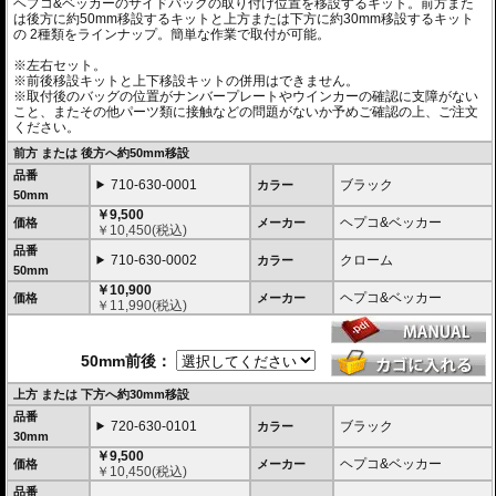
ヘプコ&ベッカーのサイドバッグの取り付け位置を移設するキット。前方また
は後方に約50mm移設するキットと上方または下方に約30mm移設するキット
の 2種類をラインナップ。簡単な作業で取付が可能。
※左右セット。
※前後移設キットと上下移設キットの併用はできません。
※取付後のバッグの位置がナンバープレートやウインカーの確認に支障がない
こと、またその他パーツ類に接触などの問題がないか予めご確認の上、ご注文
ください。
前方 または 後方へ約50mm移設
品番
710-630-0001
ブラック
カラー
50mm
￥9,500
ヘプコ&ベッカー
価格
メーカー
￥
10,450
(税込)
品番
710-630-0002
クローム
カラー
50mm
￥10,900
ヘプコ&ベッカー
価格
メーカー
￥
11,990
(税込)
50mm前後：
上方 または 下方へ約30mm移設
品番
720-630-0101
ブラック
カラー
30mm
￥9,500
ヘプコ&ベッカー
価格
メーカー
￥
10,450
(税込)
品番