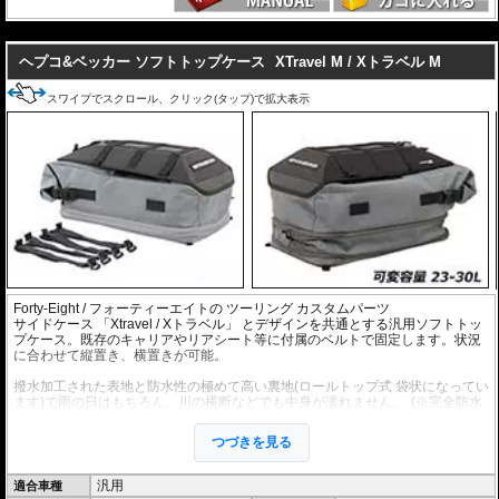
---
ヘプコ&ベッカー ソフトトップケース
XTravel M / Xトラベル M
スワイプでスクロール、クリック(タップ)で拡大表示
Forty-Eight / フォーティーエイト
の
ツーリング
カスタムパーツ
サイドケース 「Xtravel / Xトラベル」 とデザインを共通とする汎用ソフトトッ
プケース。既存のキャリアやリアシート等に付属のベルトで固定します。状況
に合わせて縦置き、横置きが可能。
撥水加工された表地と防水性の極めて高い裏地(ロールトップ式 袋状になってい
ます)で雨の日はもちろん、川の横断などでも中身が濡れません。
(※完全防水
を保証するものではありません。)
付属ショルダーストラップによって、目的地到着後には背中ら背負うことも可
つづきを見る
能です。持ち運びも容易です。
重さ 約1.2kg
汎用
適合車種