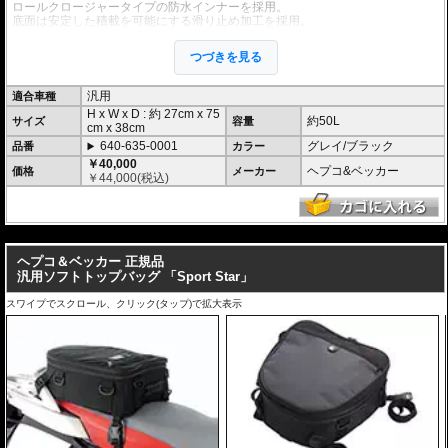
ロールクロージャータイプの防水インナーを採用。
底面は安定した積載を可能にする滑り止め加工を採用。
車体への固定に便利な4点で固定するラッシングベルトを同梱。
持ち運びに便利なショルダーベルトを同梱。
つづきを見る
ヘプコ&ベッカーのユニバーサルエクステンションなどと組み合わせて使用す
れば、更に安定した積載が可能。
汎用
適合車種
H x W x D : 約
27cm
x
75
約50L
サイズ
容量
cm
x
38cm
640-635-0001
グレイ/ブラック
品番
カラー
￥40,000
ヘプコ&ベッカー
価格
メーカー
￥
44,000
(税込)
---
ヘプコ＆ベッカー 正規品
汎用ソフトトップバッグ 「Sport Star」
スワイプでスクロール、クリック(タップ)で拡大表示