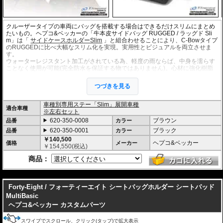
クルーザータイプの車両にバッグを搭載する場合はできるだけスリムにまとめ
たいもの。ヘプコ&ベッカーの「牛本皮サイドバッグ RUGGED / ラッグド Sli
m」は「
サイドケースホルダーSlim
」と組合わせることにより、C-Bowタイプ
のRUGGEDに比べ大幅なスリム化を実現。実用性とビジュアルを両立させま
す。
ウォーターレジスタント加工がされている為、軽度の雨ならば、中身を濡らす
ことなく使用が可能(完全防水を保証する物ではありません)。心材に強化樹脂
を使用している為、型崩れすることもありません。長く使用する事で、旅の思
い出と共に風合いが増す「RUGGED/ラッグド Slim」。お気に入りの逸品とな
つづきを見る
るはずです。また、非常に軽量な為、走行時の慣性挙動を抑え、軽快な走行が
可能。目的地に着いてからも軽量であることの恩恵を荷物の運搬時に実感頂け
ます。
車種別専用ステー「Slim」展開車種
適合車種
※左右セット
※このバッグは「サイドケースホルダー "Slim"」専用です。C-Bowには取付で
620-350-0008
ブラウン
品番
カラー
きません。
620-350-0001
ブラック
品番
カラー
オプションに下記を用意
￥140,500
ヘプコ&ベッカー
価格
メーカー
・
レインカバー
大事に荷物を雨などの悪天候から守ります。片側単位の販売で
￥
154,550
(税込)
す。
商品：
・
インナーバッグ
車体からRUGGEDを取り外すことなく、軽量なバックです
べての荷物を持ち運べます。片側単位の販売です。
---
Forty-Eight / フォーティーエイト シートバッグホルダー シートパッド
MultiBasic
ヘプコ&ベッカー カスタムパーツ
スワイプでスクロール、クリック(タップ)で拡大表示