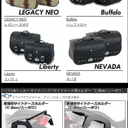
LEGACY NEO
Buffalo
レガシー ネオ©
バッファロー
Liberty
NEVADA
リバティ
ネバダ
---
ヘプコ&ベッカー サイドバッグ / サイドケース用ホルダー「C-Bow / シーボウ」
スワイプでスクロール、クリック(タップ)で拡大表示