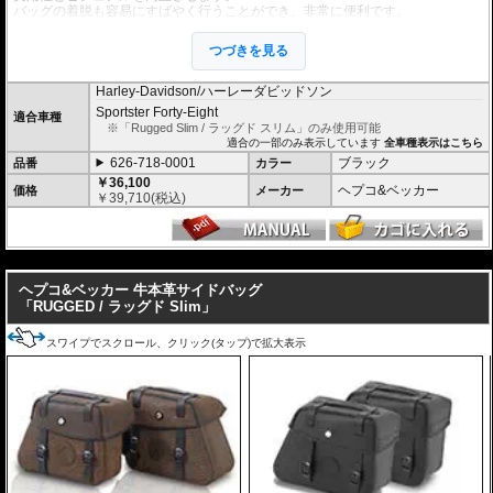
バッグの着脱も容易にすばやく行うことができ、非常に便利です。
このステーは「
牛本皮サイドバッグ RUGGED / ラッグド Slim
」専用です。C-B
つづきを見る
owタイプのRUGGEDは取付できません。
Harley-Davidson/ハーレーダビッドソン
Sportster Forty-Eight
適合車種
※「Rugged Slim / ラッグド スリム」のみ使用可能
適合の一部のみ表示しています
全車種表示はこちら
626-718-0001
ブラック
品番
カラー
￥36,100
ヘプコ&ベッカー
価格
メーカー
￥
39,710
(税込)
---
ヘプコ&ベッカー 牛本革サイドバッグ
「RUGGED / ラッグド Slim」
スワイプでスクロール、クリック(タップ)で拡大表示