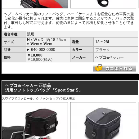
ヘプコ＆ベッカー製のソフトバッグ。ハードケースよりも軽量なため車両の重
心変化が最小に抑えられます。確実に車体に固定することができ、バッグの取
付、取外しも容易に行えます。荷物の量によって容積も変化させることができ
ます。
汎用
適合車種
H x W x D : 約
18-25cm
18 ~ 28L
サイズ
容量
x
35cm
x
35cm
640-002-0000
ブラック
品番
カラー
￥18,000
ヘプコ&ベッカー
価格
メーカー
￥
19,800
(税込)
---
ヘプコ＆ベッカー 正規品
汎用ソフトトップバッグ 「Sport Star S」
スワイプでスクロール、クリック(タップ)で拡大表示