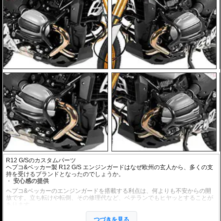
R12 G/Sのカスタムパーツ
ヘプコ&ベッカー製 R12 G/S エンジンガードはなぜ欧州の玄人から、多くの支
持を受けるブランドとなったのでしょうか。
安心感の提供
ヘプコ&ベッカーのエンジンガードを搭載する利点は、何よりも不安からの開
放です。立ち転けや転倒、その修理代など、ベテランでもヒヤッとすることが
あります。
ヘプコ&ベッカーではツーリングを心から楽しむことを目指し、製品を開発、
お届けしています。
つづきを見る