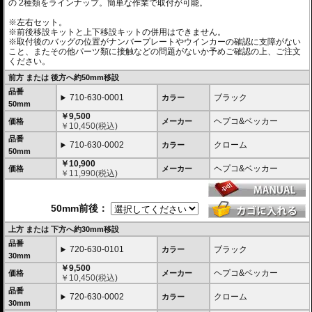
の 2種類をラインナップ。簡単な作業で取付が可能。
※左右セット。
※前後移設キットと上下移設キットの併用はできません。
※取付後のバッグの位置がナンバープレートやウインカーの確認に支障がない
こと、またその他パーツ類に接触などの問題がないか予めご確認の上、ご注文
ください。
前方 または 後方へ約50mm移設
品番
710-630-0001
ブラック
カラー
50mm
￥9,500
ヘプコ&ベッカー
価格
メーカー
￥
10,450
(税込)
品番
710-630-0002
クローム
カラー
50mm
￥10,900
ヘプコ&ベッカー
価格
メーカー
￥
11,990
(税込)
50mm前後：
上方 または 下方へ約30mm移設
品番
720-630-0101
ブラック
カラー
30mm
￥9,500
ヘプコ&ベッカー
価格
メーカー
￥
10,450
(税込)
品番
720-630-0002
クローム
カラー
30mm