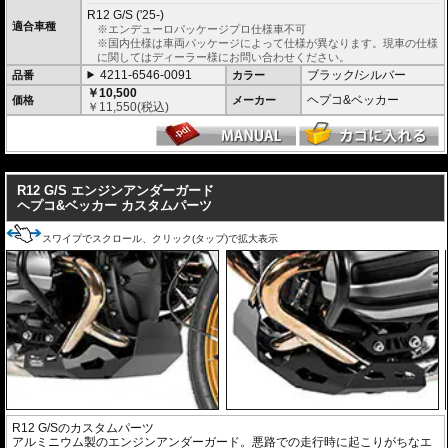
R12 G/S ('25-)
適合車種
※エンデューロパッケージプロ仕様車不可
※国内仕様は車両パッケージによって仕様が異なります。現車の仕様
に関してはディーラー様にお問い合わせください。
4211-6546-0091
ブラック/シルバー
品番
カラー
￥10,500
ヘプコ&ベッカー
価格
メーカー
￥
11,550
(税込)
---
R12 G/S エンジンアンダーガード
ヘプコ&ベッカー カスタムパーツ
スワイプでスクロール、クリック(タップ)で拡大表示
R12 G/Sのカスタムパーツ
アルミニウム製のエンジンアンダーガード。悪路での走行時に起こりがちなエ