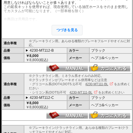
用意しなければならないことが多々あります。
この延長キットを使用すれば、現在使用している油圧ホースをそのまま使用し
てカスタムが可能になります。（一部車種を除く）
※商品は汎用品です。
※1個単位での販売となります。
※安全に深く関わるパーツですので、プロショップでの交換を強くおすすめし
つづきを見る
ます。
※ワイヤー仕様車には使用できません。
※ブレーキライン用。あらゆる種類のブレーキフルードやオイルに対
適合車種
応。
4230-MT112-B
ブラック
品番
カラー
￥8,000
ヘプコ&ベッカー
価格
メーカー
￥
8,800
(税込)
※クラッチライン用。ミネラル系オイルのみ対応。
※クラッチラインがブレーキオイル併用車などは注意
適合車種
・グリコール系(DOT4,DOT5.1)不可
4230-MT111-BL
をお求めく
ださい
・シリコン系(DOT5)不可
4230-MT111-BL
をお求めください
4230-MT112-C
ブラック
品番
カラー
￥8,000
ヘプコ&ベッカー
価格
メーカー
￥
8,800
(税込)
※ブレーキライン/クラッチライン用。あらゆる種類のブレーキ/クラ
ッチフルードやオイルに対応。