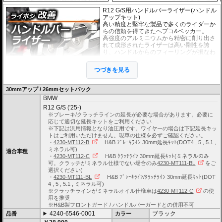
R12 G/S用ハンドルバーライザー(ハンドル
アップキット)
高い精度と堅牢な製品で多くのライダーか
らの信頼を得てきたヘプコ&ベッカー。
高強度のアルミニウムから精密に削り出さ
れて成形されたライザーは高い剛性を誇
り、ハンドルからのフィーリングが損なわ
れることもありません。
EUの工業製品安全規格「TÜV」を取得
つづきを見る
し、他のヘプコの商品と同様に高い安全
性、信頼性の商品となっております。
30mmアップ / 26mmセットバック
BMW
※車体の個体差によりブレーキ/クラッチラインの延長が必要な場合がありま
す。
R12 G/S ('25-)
※ブレーキ/クラッチラインの延長が必要な場合があります。必要に
ブレーキ/クラッチラインの延長にはヘプコ&ベッカーの延長キットがおすすめ
応じて適切な延長キットをご利用ください
です。
※下記は汎用情報となり油圧用です。ワイヤーの場合は下記延長キッ
詳細は
こちら
をご確認ください。
トはご利用いただけません。現車の仕様を必ずご確認ください。
・
4230-MT112-B
H&B ﾌﾞﾚｰｷﾗｲﾝ 30mm延長ｷｯﾄ(DOT4 , 5 , 5.1 ,
ミネラル可)
適合車種
・
4230-MT112-C
H&B ｸﾗｯﾁﾗｲﾝ 30mm延長ｷｯﾄ(ミネラルのみ
可。クラッチがミネラル仕様でない場合のみ
4230-MT111-BL
をご
選択ください)
・
4230-MT111-BL
H&B ﾌﾞﾚｰｷﾗｲﾝ/ｸﾗｯﾁﾗｲﾝ 30mm延長ｷｯﾄ(DOT
4 , 5 , 5.1 , ミネラル可)
※クラッチラインがミネラルオイル仕様車は
4230-MT112-C
の使
用を推奨
※H&B製フロントガード / ハンドルバーガードとの併用不可
4240-6546-0001
ブラック
品番
カラー