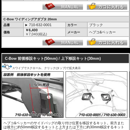
C-Bow ワイディングアダプタ 20mm
710-632-0001
ブラック
品番
カラー
￥6,400
ヘプコ&ベッカー
価格
メーカー
￥
7,040
(税込)
---
C-Bow 前後移設キット(50mm) / 上下移設キット(30mm)
スワイプでスクロール、クリック(タップ)で拡大表示
ヘプコ&ベッカーのサイドバッグの取り付け位置を移設するキット。前方また
は後方に約50mm移設するキットと上方または下方に約30mm移設するキット