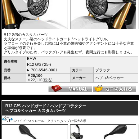
R12 G/Sのカスタムパーツ
丈夫なスチール製のヘッドライトガード / ヘッドライトグリル。
ラフロードの走行を楽しむ際には不意の障害物やアクシデントには十分な注意
と準備が必要です。
グリルタイプのため、バックグレアも発生せず、夜間走行にも影響しません。
BMW
適合車種
R12 G/S ('25-)
700-6546-0001
ブラック
品番
カラー
￥20,100
ヘプコ&ベッカー
価格
メーカー
￥
22,110
(税込)
---
R12 G/S ハンドガード / ハンドプロテクター
ヘプコ&ベッカー カスタムパーツ
スワイプでスクロール、クリック(タップ)で拡大表示