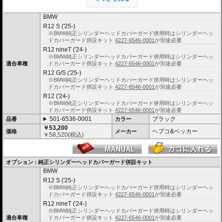
高い安全性
BMW
万が一の有事から車体を守ります。直接のダメージを防ぐだけでなく、衝撃を
R12 S ('25-)
多点に分散し、全体的にダメージを少なくする効果が期待できます。
※BMW純正シリンダーヘッドカバーガード併用時はシリンダーヘッ
地面と車体の間への足の挟み込みなども防ぐことも大事な機能です。
ドカバーガード併設キット
4227-6546-0001
が別途必要
品質の差別化
R12 nineT ('24-)
※BMW純正シリンダーヘッドカバーガード併用時はシリンダーヘッ
ヘプコ&ベッカーのエンジンガードにはパイプ内部に性質の異なる特殊強化パ
適合車種
ドカバーガード併設キット
4227-6546-0001
が別途必要
イプをさらに1本追加させた2重構造を採用。
肉厚スチールの加工が施されている車両接合ポイントはトライ&エラーより導
R12 G/S ('25-)
きだされた耐衝撃性に優れた構造です。
※BMW純正シリンダーヘッドカバーガード併用時はシリンダーヘッ
また多点支持や、パイプのつなぎ方も差し込みタイプとすることで、充分な強
ドカバーガード併設キット
4227-6546-0001
が別途必要
度を確保。
R12 ('24-)
これらのこだわりを元に、各所にツーリングライフの向上に貢献できるよう工
※BMW純正シリンダーヘッドカバーガード併用時はシリンダーヘッ
夫が施されています。
ドカバーガード併設キット
4227-6546-0001
が別途必要
501-6536-0001
ブラック
品番
カラー
￥53,200
ヘプコ&ベッカー
価格
メーカー
￥
58,520
(税込)
オプション : 純正シリンダーヘッドカバーガード併設キット
BMW
R12 S ('25-)
※BMW純正シリンダーヘッドカバーガード併用時はシリンダーヘッ
ドカバーガード併設キット
4227-6546-0001
が別途必要
R12 nineT ('24-)
※BMW純正シリンダーヘッドカバーガード併用時はシリンダーヘッ
適合車種
ドカバーガード併設キット
4227-6546-0001
が別途必要