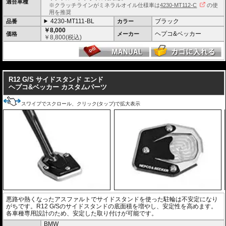
適合車種
※クラッチラインがミネラルオイル仕様車は
4230-MT112-C
の使
用を推奨
4230-MT111-BL
ブラック
品番
カラー
￥8,000
ヘプコ&ベッカー
価格
メーカー
￥
8,800
(税込)
---
R12 G/S サイドスタンド エンド
ヘプコ&ベッカー カスタムパーツ
スワイプでスクロール、クリック(タップ)で拡大表示
悪路や熱くなったアスファルトでサイドスタンドを使った駐輪は不安定になり
がちです。R12 G/Sのサイドスタンドの底面積を増やし、安定性を高めます。
各車種専用設計のため、安定した取り付けが可能です。
BMW