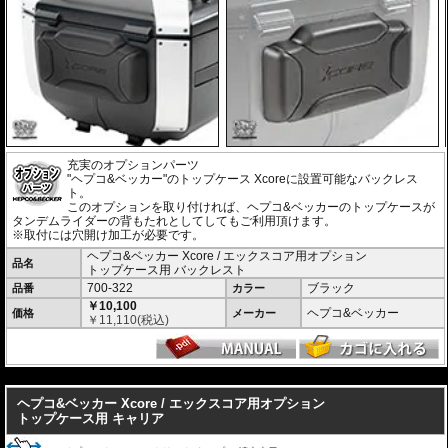
スタイリッシュで現代的なアドベンチャーデザイン
印象的なエッジラインと洗練されたモダンなフォルムは、先行して展開され
ているC-Bowキャリア用「XCOREサイドケース」のデザインと完全融合。
象徴的なアルミエンブレムとメカニカルな意匠が、車両全体に調和のとれた
一体感と、プレミアムな高級感をもたらします。
日常を快適にする高い機能性
ヘルメットや日常の荷物をしっかりと収納できる大容量でありながら、使い
勝手にも妥協はありません。
また、持ち運びに便利なキャリーハンドルをケース両側に配置。
充実のオプションパーツ
さらに、ケース内にはフロアマットを標準装備し、収納した荷物をケース底
"ヘプコ&ベッカー"のトップケース Xcoreに設置可能なバックレス
面との擦れや衝撃から保護します。
ト。
このオプションを取り付ければ、ヘプコ&ベッカーのトップケースが
車種別専用キャリアによる確実な取付
タンデムライダーの背もたれとしてしてもご利用頂けます。
車種別専用設計のリアキャリア「スマートラック」をケースホルダーとして
※取付には穴開け加工が必要です。
採用。 シンプルでスマートな設計にこだわり、確実な取付が可能です。車体
ヘプコ&ベッカー Xcore / エックスコア用オプション
デザインとの一体感にも優れ、マシンのイメージも損ないません。
品名
トップケース用 バックレスト
700-322
ブラック
品番
カラー
製品仕様
￥10,100
ヘプコ&ベッカー
容量 : 40L
価格
メーカー
￥
11,110
(税込)
サイズ : 30 × 44 × 37cm
重量 : 約3.7kg
豊富なオプションでより使いやすく機能的に
---
バックレスト
、
リッドキャリア
、
インナーバッグ
などの専用オプションをラ
ヘプコ&ベッカー Xcore / エックスコア用オプション
インナップ。
トップケース用 キャリア
ツーリングスタイルや使用シーンに応じて、さらに快適で機能的な仕様へア
ップグレードできます。