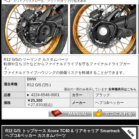
スワイプでスクロール、クリック(タップ)で拡大表示
R12 G/S
の ツーリング カスタムパーツ
転倒や立ちゴケなどからファイナルドライブを守るファイナルドライブガー
ド。
ファイナルドライブハウジングの損傷リスクを軽減することができます。
BMW
適合車種
R12 G/S ('25-)
適合の一部のみ表示しています
全車種表示はこちら
4224-6546-0001
ブラック
品番
カラー
￥25,300
ヘプコ&ベッカー
価格
メーカー
￥
27,830
(税込)
---
R12 G/S トップケース Xcore TC40 & リアキャリア Smartrack
ヘプコ&ベッカー カスタムパーツ