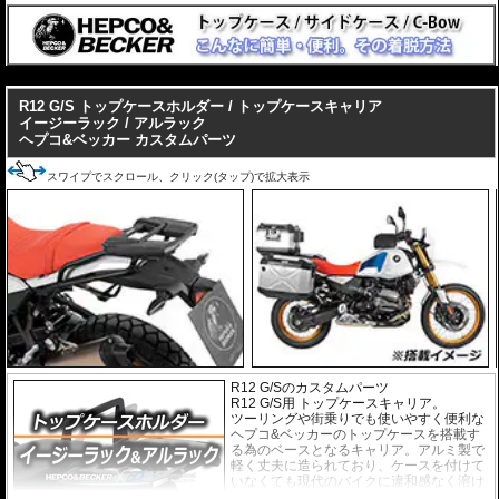
---
R12 G/S トップケースホルダー / トップケースキャリア
イージーラック / アルラック
ヘプコ&ベッカー カスタムパーツ
スワイプでスクロール、クリック(タップ)で拡大表示
R12 G/Sのカスタムパーツ
R12 G/S用 トップケースキャリア。
ツーリングや街乗りでも使いやすく便利な
ヘプコ&ベッカーのトップケースを搭載す
る為のベースとなるキャリア。アルミ製で
軽く丈夫に造られており、ケースを付けて
いなくても現代のバイクに違和感なく溶け
込むデザインです。