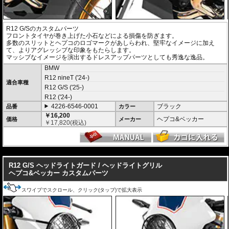
R12 G/Sのカスタムパーツ
フロントタイヤが巻き上げた小石などによる損傷を防ぎます。
多数のスリットとヘプコのロゴマークがあしらわれ、堅牢なイメージに加え
て、よりアグレッシブな印象をもたらします。
マッシブなイメージを演出するドレスアップパーツとしても秀逸な逸品。
BMW
R12 nineT ('24-)
適合車種
R12 G/S ('25-)
R12 ('24-)
4226-6546-0001
ブラック
品番
カラー
￥16,200
ヘプコ&ベッカー
価格
メーカー
￥
17,820
(税込)
---
R12 G/S ヘッドライトガード / ヘッドライトグリル
ヘプコ&ベッカー カスタムパーツ
スワイプでスクロール、クリック(タップ)で拡大表示