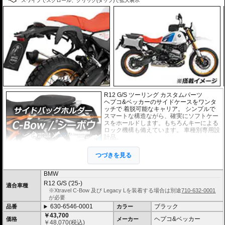
スワイプでスクロール、クリック(タップ)で拡大表示
R12 G/S ツーリング カスタムパーツ
ヘプコ&ベッカーのサイドケースをワンタ
ッチで 着脱可能なキャリア。 シンプルで
スマートな構造ながら、確実にソフトケー
スをホールドします。もちろんキーによる
ロック機構も備えています。 車種別専用設
計品。
※耐加重 : 片側 5kg (ケース、バッグの自重
つづきを見る
を除く)
※サイドケースは別売です。こちらからお
求め下さい。
BMW
※バッグの搭載位置を 50mm 前方または後方、30mm 上方または下方に移設す
R12 G/S ('25-)
適合車種
る移設キット(オプション)もあります。
※Xtravel C-Bow 及び Legacy Lを装着する場合は別途
710-632-0001
が必要
630-6546-0001
ブラック
品番
カラー
￥43,700
ヘプコ&ベッカー
価格
メーカー
￥
48,070
(税込)