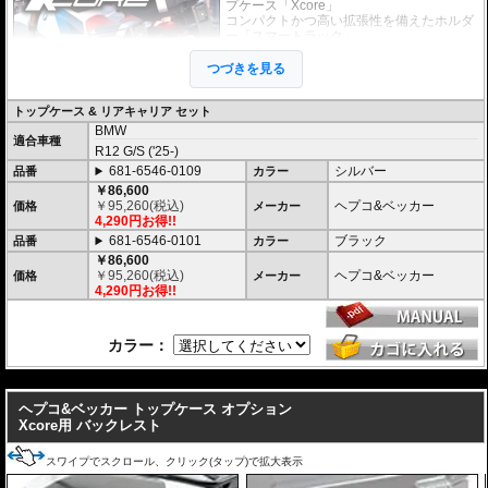
プケース「Xcore」
コンパクトかつ高い拡張性を備えたホルダ
ー「スマートラック」
上記のケースとホルダーがセットになった
お得なセット商品です。
つづきを見る
未知の冒険へ挑むための次世代アドベン
トップケース & リアキャリア セット
チャートップケース
BMW
高いデザイン性と機能性を兼ね備え、長距離ツーリングから日々のライディ
適合車種
R12 G/S ('25-)
ングまで完璧にサポートする次世代のハードケース「XCORE（エックスコ
ア）」シリーズ。
681-6546-0109
シルバー
品番
カラー
その「XCORE（エックスコア）」シリーズに待望のトップケースが登場。頑
￥86,600
丈な構造と洗練された外観があなたのモーターサイクルライフを一段上のス
￥
95,260
(税込)
ヘプコ&ベッカー
価格
メーカー
テージへと引き上げ、新しいアドベンチャーツーリングを切り拓きます。
4,290円お得!!
681-6546-0101
ブラック
品番
カラー
新世代の装着システム「Smartrack」
￥86,600
新しいXCOREトップケースは、HEPCO&BECKERの最新キャリアシステム
￥
95,260
(税込)
ヘプコ&ベッカー
価格
メーカー
「Smartrack」向けに専用開発。
4,290円お得!!
内蔵されたクイックリリースシステムにより、キャリアへスライドさせるだ
けで迅速かつ安全にロックが完了。
日常使いと本格的なツーリングシーンを瞬時に切り替えることができます。
カラー：
堅牢なハイブリッド構造 ＆ 圧倒的な防塵・防水性能
---
高い耐衝撃性を持つエンジニアリング樹脂と、軽量化を実現する高品質アル
ミニウムを融合。さらにXcore独自のエンボス加工を施すことで、過酷な使
ヘプコ&ベッカー トップケース オプション
用環境下でも歪まない圧倒的な安定性と高耐久性を実現しました。
Xcore用 バックレスト
また、特別設計された高密閉のリッドシールにより、圧倒的な防塵・防水を
達成。過酷なテストを100%クリアした実績が、突発的な豪雨や水しぶき、
スワイプでスクロール、クリック(タップ)で拡大表示
砂埃から大切な荷物を完全に守り抜きます。