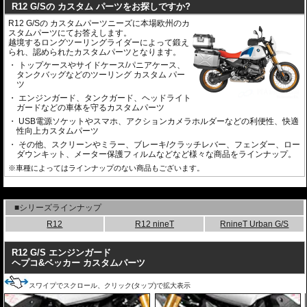
R12 G/Sの カスタム パーツをお探しですか?
R12 G/Sの カスタムパーツニーズに本場欧州のカ
スタムパーツにてお答えします。
越境するロングツーリングライダーによって鍛え
られ、認められたカスタムパーツとなります。
トップケースやサイドケース/パニアケース、
タンクバッグなどのツーリング カスタム パー
ツ
エンジンガード、タンクガード、ヘッドライト
ガードなどの車体を守るカスタムパーツ
USB電源ソケットやスマホ、アクションカメラホルダーなどの利便性、快適
性向上カスタムパーツ
その他、スクリーンやミラー、ブレーキ/クラッチレバー、フェンダー、ロー
ダウンキット、メーター保護フィルムなどなど様々な商品をラインナップ。
※車種によってはラインナップのない商品もございます。
---
■シリーズラインナップ
R12
R12 nineT
RnineT Urban G/S
R12 G/S エンジンガード
ヘプコ&ベッカー カスタムパーツ
スワイプでスクロール、クリック(タップ)で拡大表示