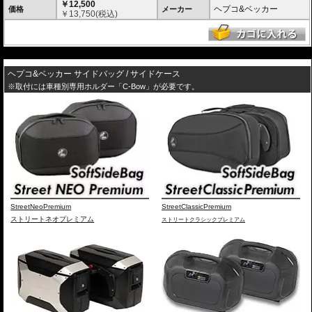
￥12,500
ヘプコ&ベッカー
価格
メーカー
￥
13,750
(税込)
---
ヘプコ&ベッカー サイドバッグ / サイドケース
※取付には車種別専用ホルダー「C-Bow」が必要です。
StreetNeoPremium
StreetClassicPremium
ストリートネオプレミアム
ストリートクラシックプレミアム