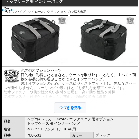
トップケース用 インナーバッグ
スワイプでスクロール、クリック(タップ)で拡大表示
充実のオプションパーツ
目的地に到着したときなど、ケースを取り外すことなく、すべての荷
物を容易に持ち運ぶことができるインナーバッグ。
純正オプションのため、ケースにジャストフィットし、無駄なスペー
スが発生しません。ツーリングの際にはとても便利な必須アイテムです。
防水ファスナーや防水性の高い素材を使用し、高い防水性能を発揮
防水ファスナー付ポケットを天面、前面、側面の1箇所に装備
※1袋単位での販売です。
つづきを見る
ヘプコ&ベッカー Xcore / エックスコア用オプション
品名
トップケース用 インナーバッグ
Xcore / エックスコア TC40用
適合
700-533
ブラック
品番
カラー