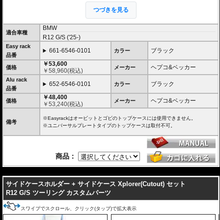
つづきを見る
２種類のホルダーをラインナップ。
ヘプコ&ベッカー
の
トップケース
を安全に取り付けるための位置決めガイド
BMW
適合車種
(垂直に立っている部分)が、折りたたみタイプと固定タイプの2種類をラインナ
R12 G/S ('25-)
ップ。お客様の使用スタイルによってお選びいただけます。
Easy rack
661-6546-0101
ブラック
カラー
折りたたみタイプ Easy rack / イージーラック
品番
位置決めガイドが折りたたみ式のため、簡単にフラットな簡易キャリアとなり
￥53,600
ヘプコ&ベッカー
ます。
価格
メーカー
￥
58,960
(税込)
トップケースを必要としないような、ちょっとした荷物を載せる場合に便利で
Alu rack
す。
652-6546-0101
ブラック
カラー
品番
固定タイプ Alu rack / アルラック
￥48,400
ヘプコ&ベッカー
価格
メーカー
位置決めガイドがボルトで固定されたタイプ。取り外せばフラットな簡易キャ
￥
53,240
(税込)
リアとなります。
ケースを取り付けたまま使用することが多い場合にお勧め。
※Easyrackはオービットとゴビのトップケースには使用できません。
備考
リーズナブルな価格も魅力。
※ユニバーサルプレートタイプのトップケースは取付不可。
その他、付属の取付用フレームなどは共通です。
高耐久パウダー塗装仕上げ。
商品：
※写真のEasylackは位置決めガイドを折りたたんだ状態、Alurackは位置決めガ
イドを取り付けた状態です。
---
ヘプコ&ベッカーのトップケースはこちらからご確認下さい。
サイドケースホルダー + サイドケース Xplorer(Cutout) セット
R12 G/S ツーリング カスタムパーツ
スワイプでスクロール、クリック(タップ)で拡大表示