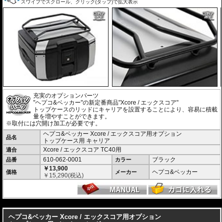
スワイプでスクロール、クリック(タップ)で拡大表示
充実のオプションパーツ
"ヘプコ&ベッカー"の新定番商品"Xcore / エックスコア"
トップケースのリッドにキャリアを設置することにより、容易に積載
量を増やすことができます。
※取付には穴開け加工が必要です。
ヘプコ&ベッカー Xcore / エックスコア用オプション
品名
トップケース用 キャリア
Xcore / エックスコア TC40用
適合
610-062-0001
ブラック
品番
カラー
￥13,900
ヘプコ&ベッカー
価格
メーカー
￥
15,290
(税込)
---
ヘプコ&ベッカー Xcore / エックスコア用オプション