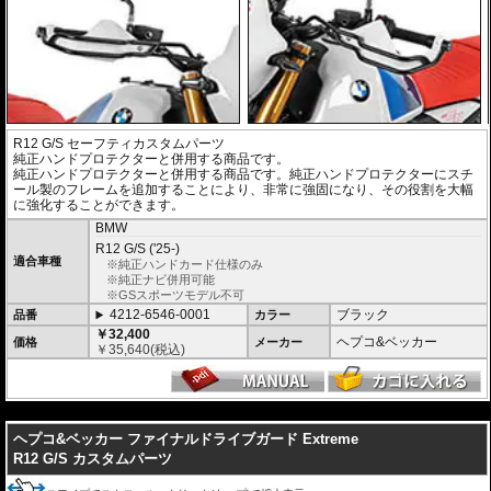
R12 G/S セーフティカスタムパーツ
純正ハンドプロテクターと併用する商品です。
純正ハンドプロテクターと併用する商品です。純正ハンドプロテクターにスチ
ール製のフレームを追加することにより、非常に強固になり、その役割を大幅
に強化することができます。
BMW
R12 G/S ('25-)
適合車種
※純正ハンドカード仕様のみ
※純正ナビ併用可能
※GSスポーツモデル不可
4212-6546-0001
ブラック
品番
カラー
￥32,400
ヘプコ&ベッカー
価格
メーカー
￥
35,640
(税込)
---
ヘプコ&ベッカー ファイナルドライブガード Extreme
R12 G/S カスタムパーツ