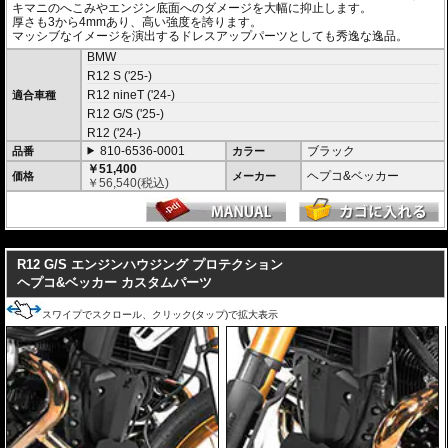
キマニのへこみやエンジン底面へのダメージを大幅に抑止します。
厚さも3から4mmあり、高い強度を誇ります。
マッシブなイメージを演出するドレスアップパーツとしても秀逸な逸品。
BMW
R12 S ('25-)
R12 nineT ('24-)
適合車種
R12 G/S ('25-)
R12 ('24-)
810-6536-0001
ブラック
品番
カラー
￥51,400
ヘプコ&ベッカー
価格
メーカー
￥
56,540
(税込)
---
R12 G/S エンジンハウジング プロテクション
ヘプコ&ベッカー カスタムパーツ
スワイプでスクロール、クリック(タップ)で拡大表示