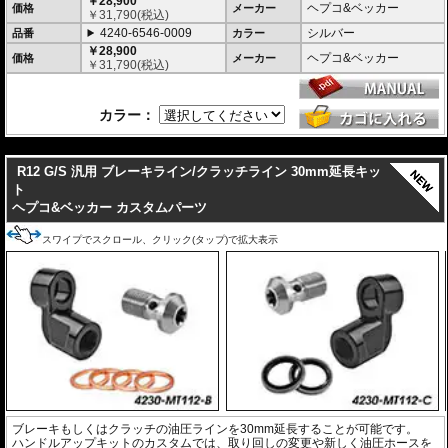
￥28,900
ヘプコ&ベッカー
価格
メーカー
￥
31,790
(税込)
4240-6546-0009
シルバー
品番
カラー
￥28,900
ヘプコ&ベッカー
価格
メーカー
￥
31,790
(税込)
カラー：
---
R12 G/S 汎用 ブレーキライン/クラッチライン 30mm延長キッ
ト
ヘプコ&ベッカー カスタムパーツ
スワイプでスクロール、クリック(タップ)で拡大表示
ブレーキもしくはクラッチの油圧ラインを30mm延長することが可能です。
ハンドルアップキットのカスタムでは、取り回しの変更や新しく油圧ホースを