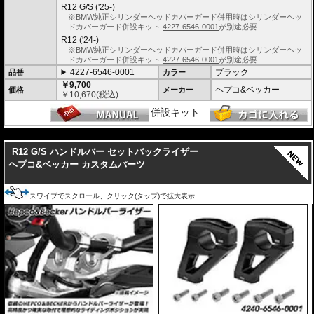
R12 G/S ('25-)
※BMW純正シリンダーヘッドカバーガード併用時はシリンダーヘッ
ドカバーガード併設キット
4227-6546-0001
が別途必要
R12 ('24-)
※BMW純正シリンダーヘッドカバーガード併用時はシリンダーヘッ
ドカバーガード併設キット
4227-6546-0001
が別途必要
4227-6546-0001
ブラック
品番
カラー
￥9,700
ヘプコ&ベッカー
価格
メーカー
￥
10,670
(税込)
併設キット
---
R12 G/S ハンドルバー セットバックライザー
ヘプコ&ベッカー カスタムパーツ
スワイプでスクロール、クリック(タップ)で拡大表示