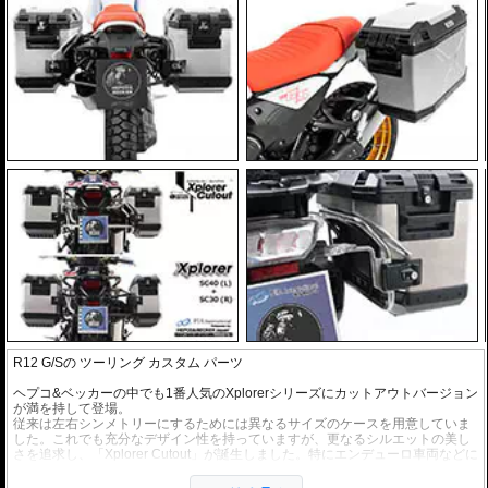
R12 G/Sの ツーリング カスタム パーツ
ヘプコ&ベッカーの中でも1番人気のXplorerシリーズにカットアウトバージョン
が満を持して登場。
従来は左右シンメトリーにするためには異なるサイズのケースを用意していま
した。これでも充分なデザイン性を持っていますが、更なるシルエットの美し
さを追求し、「Xplorer Cutout」が誕生しました。特にエンデューロ車両などに
お勧めです。
写真を見ていただければ、そのイメージの違いを感じていただけるでしょう。