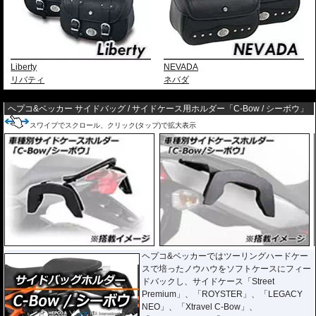
Liberty
NEVADA
リバティ
ネバダ
---
ヘプコ&ベッカー サイドバッグ / サイドケース用ホルダー「C-Bow / シーボウ」
スワイプでスクロール、クリック(タップ)で拡大表示
ヘプコ&ベッカーではツーリングハードケー
スで培ったノウハウをソフトケースにフィー
ドバックし、サイドケース「Street
Premium」、「ROYSTER」、「LEGACY
NEO」、「Xtravel C-Bow」、