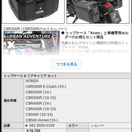
CBR400R / CBR500Rのカスタムパーツ
トップケース「Xcore」と車種専用ホル
ダーのお得なセット商品
洗練されたデザインと機能性が特徴のトッ
プケース「Xcore」
コンパクトかつ高い拡張性を備えたホルダ
ー「スマートラック」
上記のケースとホルダーがセットになった
お得なセット商品です。
つづきを見る
未知の冒険へ挑むための次世代アドベン
トップケース & リアキャリア セット
チャートップケース
HONDA
高いデザイン性と機能性を兼ね備え、長距離ツーリングから日々のライディ
CBR500R E-Clutch ('24-)
ングまで完璧にサポートする次世代のハードケース「XCORE（エックスコ
ア）」シリーズ。
CBR500R ('24-)
その「XCORE（エックスコア）」シリーズに待望のトップケースが登場。頑
CBR500R ('19-'23)
丈な構造と洗練された外観があなたのモーターサイクルライフを一段上のス
適合車種
CBR400R ('24-)
テージへと引き上げ、新しいアドベンチャーツーリングを切り拓きます。
CBR400R ('19-'23)
新世代の装着システム「Smartrack」
CB500F ('19-'23)
新しいXCOREトップケースは、HEPCO&BECKERの最新キャリアシステム
CB500 Hornet ('24-)
「Smartrack」向けに専用開発。
681-9559-0109
シルバー
品番
カラー
内蔵されたクイックリリースシステムにより、キャリアへスライドさせるだ
￥78,700
けで迅速かつ安全にロックが完了。