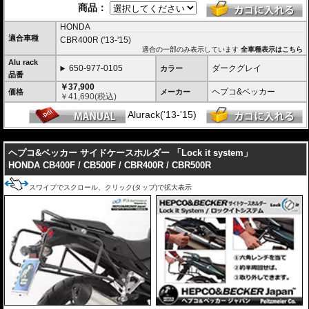
商品：
HONDA
適合車種
CBR400R ('13-'15)
適合の一部のみ表示しています
全車種表示はこちら
Alu rack
650-977-0105
ダークグレイ
カラー
品番
￥37,900
ヘプコ&ベッカー
価格
メーカー
￥
41,690
(税込)
Alurack('13-'15)
---
ヘプコ&ベッカー サイドケースホルダー 「Lock it system」
HONDA CB400F / CB500F / CBR400R / CBR500R
スワイプでスクロール、クリック(タップ)で拡大表示