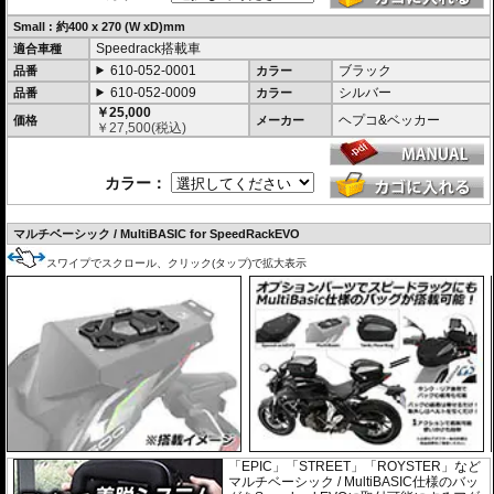
Small : 約400 x 270 (W xD)mm
Speedrack搭載車
適合車種
610-052-0001
ブラック
品番
カラー
610-052-0009
シルバー
品番
カラー
￥25,000
ヘプコ&ベッカー
価格
メーカー
￥
27,500
(税込)
カラー：
マルチベーシック / MultiBASIC for SpeedRackEVO
スワイプでスクロール、クリック(タップ)で拡大表示
「EPIC」「STREET」「ROYSTER」など
マルチベーシック / MultiBASIC仕様のバッ