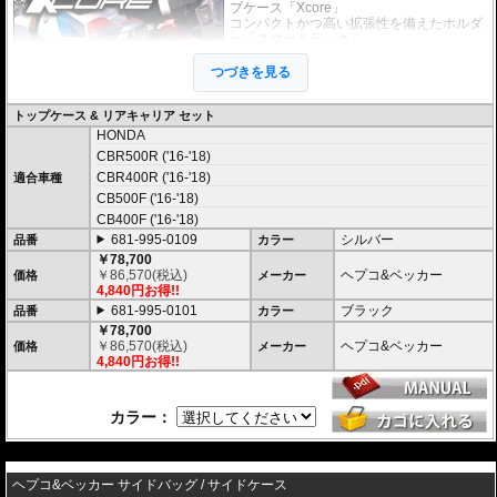
プケース「Xcore」
コンパクトかつ高い拡張性を備えたホルダ
ー「スマートラック」
上記のケースとホルダーがセットになった
お得なセット商品です。
つづきを見る
未知の冒険へ挑むための次世代アドベン
トップケース & リアキャリア セット
チャートップケース
HONDA
高いデザイン性と機能性を兼ね備え、長距離ツーリングから日々のライディ
CBR500R ('16-'18)
ングまで完璧にサポートする次世代のハードケース「XCORE（エックスコ
ア）」シリーズ。
CBR400R ('16-'18)
適合車種
その「XCORE（エックスコア）」シリーズに待望のトップケースが登場。頑
CB500F ('16-'18)
丈な構造と洗練された外観があなたのモーターサイクルライフを一段上のス
CB400F ('16-'18)
テージへと引き上げ、新しいアドベンチャーツーリングを切り拓きます。
681-995-0109
シルバー
品番
カラー
新世代の装着システム「Smartrack」
￥78,700
￥
86,570
(税込)
ヘプコ&ベッカー
価格
メーカー
新しいXCOREトップケースは、HEPCO&BECKERの最新キャリアシステム
4,840円お得!!
「Smartrack」向けに専用開発。
内蔵されたクイックリリースシステムにより、キャリアへスライドさせるだ
681-995-0101
ブラック
品番
カラー
けで迅速かつ安全にロックが完了。
￥78,700
日常使いと本格的なツーリングシーンを瞬時に切り替えることができます。
￥
86,570
(税込)
ヘプコ&ベッカー
価格
メーカー
4,840円お得!!
堅牢なハイブリッド構造 ＆ 圧倒的な防塵・防水性能
高い耐衝撃性を持つエンジニアリング樹脂と、軽量化を実現する高品質アル
ミニウムを融合。さらにXcore独自のエンボス加工を施すことで、過酷な使
カラー：
用環境下でも歪まない圧倒的な安定性と高耐久性を実現しました。
また、特別設計された高密閉のリッドシールにより、圧倒的な防塵・防水を
---
達成。過酷なテストを100%クリアした実績が、突発的な豪雨や水しぶき、
砂埃から大切な荷物を完全に守り抜きます。
ヘプコ&ベッカー サイドバッグ / サイドケース