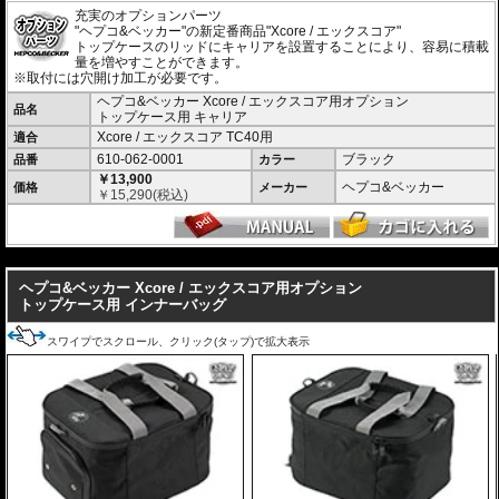
充実のオプションパーツ
"ヘプコ&ベッカー"の新定番商品"Xcore / エックスコア"
トップケースのリッドにキャリアを設置することにより、容易に積載
量を増やすことができます。
※取付には穴開け加工が必要です。
ヘプコ&ベッカー Xcore / エックスコア用オプション
品名
トップケース用 キャリア
Xcore / エックスコア TC40用
適合
610-062-0001
ブラック
品番
カラー
￥13,900
ヘプコ&ベッカー
価格
メーカー
￥
15,290
(税込)
---
ヘプコ&ベッカー Xcore / エックスコア用オプション
トップケース用 インナーバッグ
スワイプでスクロール、クリック(タップ)で拡大表示