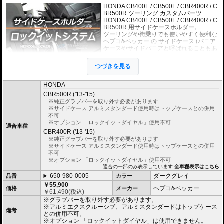
HONDA CB400F / CB500F / CBR400R / C
BR500R ツーリング カスタムパーツ
HONDA CB400F / CB500F / CBR400R / C
BR500R 用サイドケースホルダー。
ツーリングや街乗りでも使いやすく便利な
ヘプコ&ベッカー
の
サイドケース
(パニア
ケースやサイドパニアと呼ばれることもあ
ります)を取り付けるためのホルダー。必要
のない時には、ケースだけでなく、ホルダ
つづきを見る
ー自体も簡単に取り外すことのできる、
「ロックイットシステム」を採用していま
す。
HONDA
使わないときは簡単に取り外すことができ、車体を軽くできます。ツーリング
CBR500R ('13-'15)
や街乗りに合わせて使いやすく便利だと好評です。
※純正グラブバーを取り外す必要があります
フレームはパイプ内部に性質の異なる特殊強化パイプをさらに1本追加させた2
※サイドケース アルミスタンダード使用時はトップケースとの併用
重構造を採用。堅牢且つ利便性に優れた商品です。
不可
高耐久パウダー塗装仕上げ。
※オプション 「ロックイットダイヤル」使用不可
適合車種
CBR400R ('13-'15)
※ケースのラインナップはこちらからご確認ください
※サイドケースホルダー用アダプターはケースに付属しています。 詳細はこ
※純正グラブバーを取り外す必要があります
ちら
※サイドケース アルミスタンダード使用時はトップケースとの併用
不可
※オプション 「ロックイットダイヤル」使用不可
適合の一部のみ表示しています
全車種表示はこちら
650-980-0005
ダークグレイ
品番
カラー
￥55,900
ヘプコ&ベッカー
価格
メーカー
￥
61,490
(税込)
※グラブバーを取り外す必要があります。
※アルミエクスクルーシブ、アルミスタンダードはトップケース
備考
との併用不可。
※オプション 「ロックイットダイヤル」は使用できません。