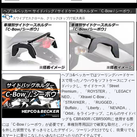
---
ヘプコ&ベッカー サイドバッグ / サイドケース用ホルダー「C-Bow / シーボウ」
スワイプでスクロール、クリック(タップ)で拡大表示
ヘプコ&ベッカーではツーリングハードケー
スで培ったノウハウをソフトケースにフィー
ドバックし、サイドケース「Street
Premium」、「ROYSTER」、「LEGACY
NEO」、「Xtravel C-Bow」、
「STRAYKER」、「RUGGED」、
「Buffalo」、「Liberty」、「NEVADA」、
「Orbit」をラインナップ。これらのサイドバ
ッグを CBR400R / CBR500Rに 使用する際
には「C-Bow / シーボウ」が必要です。車種別専用設計で確実な取付と、バッグ
を外した状態でも すっきりとしたデザイン。ツーリングだけでなく、街乗りでも
スマートに乗りこなしたいあなたにぴったりのアイテムです。