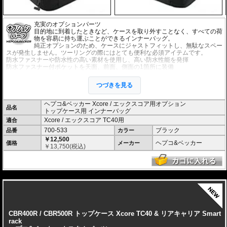
充実のオプションパーツ
目的地に到着したときなど、ケースを取り外すことなく、すべての荷
物を容易に持ち運ぶことができるインナーバッグ。
純正オプションのため、ケースにジャストフィットし、無駄なスペー
スが発生しません。ツーリングの際にはとても便利な必須アイテムです。
防水ファスナーや防水性の高い素材を使用し、高い防水性能を発揮
防水ファスナー付ポケットを天面、前面、側面の1箇所に装備
※1袋単位での販売です。
つづきを見る
ヘプコ&ベッカー Xcore / エックスコア用オプション
品名
トップケース用 インナーバッグ
Xcore / エックスコア TC40用
適合
700-533
ブラック
品番
カラー
￥12,500
ヘプコ&ベッカー
価格
メーカー
￥
13,750
(税込)
---
CBR400R / CBR500R トップケース Xcore TC40 & リアキャリア Smart
rack