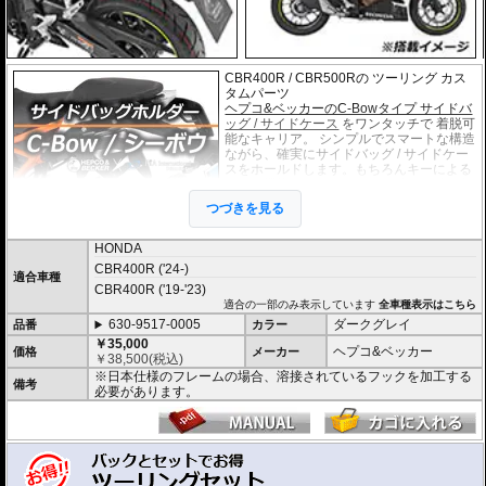
CBR400R / CBR500Rの ツーリング カス
タムパーツ
ヘプコ&ベッカーのC-Bowタイプ サイドバ
ッグ / サイドケース
をワンタッチで 着脱可
能なキャリア。 シンプルでスマートな構造
ながら、確実にサイドバッグ / サイドケー
スをホールドします。もちろんキーによる
ロック機構も備えています。 車種別専用設
計品。高耐久パウダー塗装仕上げ。
つづきを見る
※耐加重 : 片側 5kg (ケース、バッグの自重を除く)
HONDA
※サイドケースは別売です。こちらからお求め下さい。
CBR400R ('24-)
※バッグの搭載位置を 50mm 前方または後方、30mm 上方または下方に移設す
適合車種
CBR400R ('19-'23)
る移設キット(オプション)もあります。
適合の一部のみ表示しています
全車種表示はこちら
630-9517-0005
ダークグレイ
品番
カラー
￥35,000
ヘプコ&ベッカー
価格
メーカー
￥
38,500
(税込)
※日本仕様のフレームの場合、溶接されているフックを加工する
備考
必要があります。