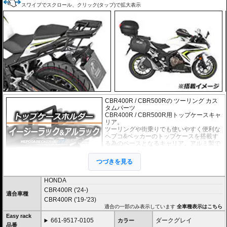
スワイプでスクロール、クリック(タップ)で拡大表示
CBR400R / CBR500Rの ツーリング カス
タムパーツ
CBR400R / CBR500R用トップケースキャ
リア。
ツーリングや街乗りでも使いやすく便利な
ヘプコ&ベッカーのトップケースを搭載す
る為のベースとなるキャリア。アルミ製で
軽く丈夫に造られており、ケースを付けて
いなくても現代のバイクに違和感なく溶け
つづきを見る
込むデザインです。
２種類のホルダーをラインナップ。
HONDA
ヘプコ&ベッカー
の
トップケース
を安全に取り付けるための位置決めガイド
CBR400R ('24-)
(垂直に立っている部分)が、折りたたみタイプと固定タイプの2種類をラインナ
適合車種
CBR400R ('19-'23)
ップ。お客様の使用スタイルによってお選びいただけます。
適合の一部のみ表示しています
全車種表示はこちら
折りたたみタイプ Easy rack / イージーラック
Easy rack
661-9517-0105
ダークグレイ
カラー
位置決めガイドが折りたたみ式のため、簡単にフラットな簡易キャリアとなり
品番