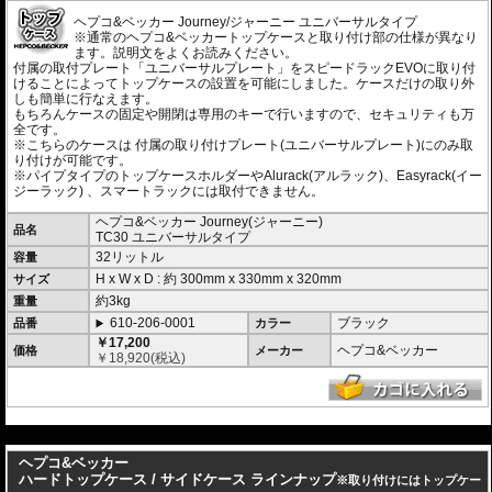
ヘプコ&ベッカー Journey/ジャーニー ユニバーサルタイプ
※通常のヘプコ&ベッカートップケースと取り付け部の仕様が異なり
ます。説明文をよくお読みください。
付属の取付プレート「ユニバーサルプレート」をスピードラックEVOに取り付
けることによってトップケースの設置を可能にしました。ケースだけの取り外
しも簡単に行なえます。
もちろんケースの固定や開閉は専用のキーで行いますので、セキュリティも万
全です。
※こちらのケースは 付属の取り付けプレート(ユニバーサルプレート)にのみ取
り付けが可能です。
※パイプタイプのトップケースホルダーやAlurack(アルラック)、Easyrack(イー
ジーラック) 、スマートラックには取付できません。
ヘプコ&ベッカー Journey(ジャーニー)
品名
TC30 ユニバーサルタイプ
32リットル
容量
H x W x D : 約
300mm
x
330mm
x
320mm
サイズ
約3kg
重量
610-206-0001
ブラック
品番
カラー
￥17,200
ヘプコ&ベッカー
価格
メーカー
￥
18,920
(税込)
---
ヘプコ&ベッカー
ハードトップケース / サイドケース ラインナップ
※取り付けにはトップケー