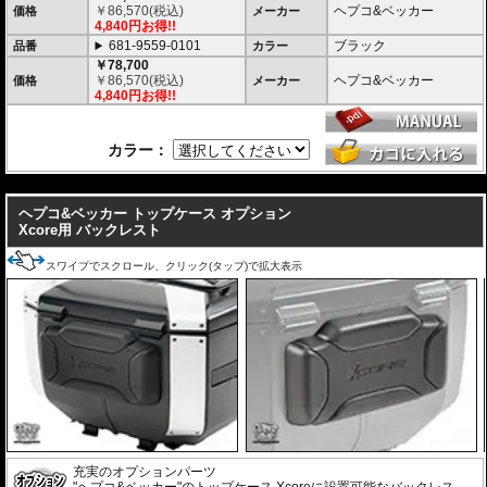
￥
86,570
(税込)
ヘプコ&ベッカー
価格
メーカー
日常使いと本格的なツーリングシーンを瞬時に切り替えることができます。
4,840円お得!!
681-9559-0101
ブラック
品番
カラー
堅牢なハイブリッド構造 ＆ 圧倒的な防塵・防水性能
￥78,700
高い耐衝撃性を持つエンジニアリング樹脂と、軽量化を実現する高品質アル
￥
86,570
(税込)
ヘプコ&ベッカー
価格
メーカー
ミニウムを融合。さらにXcore独自のエンボス加工を施すことで、過酷な使
4,840円お得!!
用環境下でも歪まない圧倒的な安定性と高耐久性を実現しました。
また、特別設計された高密閉のリッドシールにより、圧倒的な防塵・防水を
達成。過酷なテストを100%クリアした実績が、突発的な豪雨や水しぶき、
砂埃から大切な荷物を完全に守り抜きます。
カラー：
スタイリッシュで現代的なアドベンチャーデザイン
---
印象的なエッジラインと洗練されたモダンなフォルムは、先行して展開され
ヘプコ&ベッカー トップケース オプション
ているC-Bowキャリア用「XCOREサイドケース」のデザインと完全融合。
Xcore用 バックレスト
象徴的なアルミエンブレムとメカニカルな意匠が、車両全体に調和のとれた
一体感と、プレミアムな高級感をもたらします。
スワイプでスクロール、クリック(タップ)で拡大表示
日常を快適にする高い機能性
ヘルメットや日常の荷物をしっかりと収納できる大容量でありながら、使い
勝手にも妥協はありません。
また、持ち運びに便利なキャリーハンドルをケース両側に配置。
さらに、ケース内にはフロアマットを標準装備し、収納した荷物をケース底
面との擦れや衝撃から保護します。
車種別専用キャリアによる確実な取付
車種別専用設計のリアキャリア「スマートラック」をケースホルダーとして
採用。 シンプルでスマートな設計にこだわり、確実な取付が可能です。車体
デザインとの一体感にも優れ、マシンのイメージも損ないません。
充実のオプションパーツ