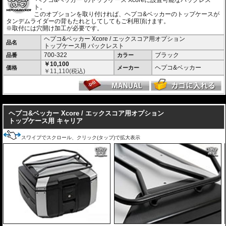
"ヘプコ&ベッカー"のトップケース Xcoreに設置可能なバックレス
製品仕様
ト。
容量 : 40L
このオプションを取り付ければ、ヘプコ&ベッカーのトップケースが
サイズ : 30 × 44 × 37cm
タンデムライダーの背もたれとしてしてもご利用頂けます。
重量 : 約3.7kg
※取付には穴開け加工が必要です。
ヘプコ&ベッカー Xcore / エックスコア用オプション
豊富なオプションでより使いやすく機能的に
品名
トップケース用 バックレスト
バックレスト
、
リッドキャリア
、
インナーバッグ
などの専用オプションをラ
700-322
ブラック
品番
カラー
インナップ。
￥10,100
ツーリングスタイルや使用シーンに応じて、さらに快適で機能的な仕様へア
ヘプコ&ベッカー
価格
メーカー
￥
11,110
(税込)
ップグレードできます。
---
ヘプコ&ベッカー Xcore / エックスコア用オプション
トップケース用 キャリア
スワイプでスクロール、クリック(タップ)で拡大表示