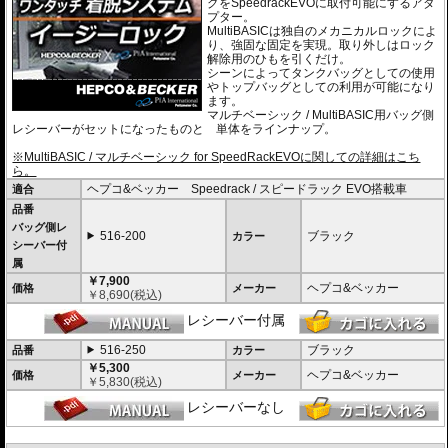
グをSpeedrackEVOに取付可能にするアダ
プター。
MultiBASICは独自のメカニカルロックによ
り、強固な固定を実現。取り外しはロック
解除用のひもを引くだけ。
シーンによってタンクバッグとしての使用
やトップバッグとしての利用が可能になり
ます。
マルチベーシック / MultiBASIC用バッグ側
レシーバーがセットになったものと 単体をラインナップ。
※MultiBASIC / マルチベーシック for SpeedRackEVOに関しての詳細はこち
ら。
ヘプコ&ベッカー Speedrack / スピードラック EVO搭載車
適合
品番
バッグ側レ
516-200
ブラック
カラー
シーバー付
属
￥7,900
ヘプコ&ベッカー
価格
メーカー
￥
8,690
(税込)
レシーバー付属
516-250
ブラック
品番
カラー
￥5,300
ヘプコ&ベッカー
価格
メーカー
￥
5,830
(税込)
レシーバーなし