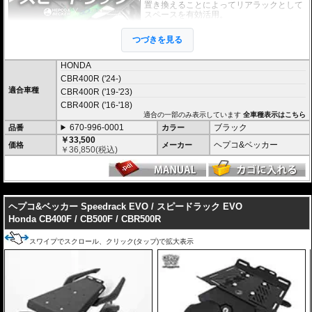
置き換えることによってリアラックとして
スペースを有効活用。
スーパースポーツ、スポーツバイクに荷物
の積載を可能にします。
つづきを見る
荷物を固定するベルトなどを留める為のフ
ック受けも多数あり、街乗りからツーリン
グまで、快適にご利用頂けます。
HONDA
付け替えにかかる時間は３０秒もあれば充
CBR400R ('24-)
分なほど、簡単に交換が可能です。
適合車種
CBR400R ('19-'23)
オプションで下記を装着可能。荷物の積載
CBR400R ('16-'18)
が容易になります。
適合の一部のみ表示しています
全車種表示はこちら
大きなバッグを安定して積載可能にする
U
670-996-0001
ブラック
品番
カラー
niversal Extension(拡張プレート)
￥33,500
ヘプコ&ベッカー
価格
メーカー
￥
36,850
(税込)
ヘプコ&ベッカー トップケース ジャーニ
ー Journey ユニバーサルプレートタイプ
が搭載可能
---
マルチベーシック / MultiBASIC for Speedrack / スピードラック EVO
を設置
すれば、
ヘプコ&ベッカー タンク / リアバッグ 「Street」 / 「ROYSTER」
が
ヘプコ&ベッカー Speedrack EVO / スピードラック EVO
搭載可能
Honda CB400F / CB500F / CBR500R
※Speedrack EVOの標準推奨耐荷重は7.5kgです。但し、モデルによっては異
なる場合があります。この場合はマニュアルに記載がございますので、必ずご
確認下さい。
スワイプでスクロール、クリック(タップ)で拡大表示