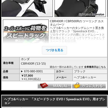
CBR400R / CBR500Rの ツーリング カス
タムパーツ
ヘプコ&ベッカーのタンデムシート置き換
え型リアラック「Speedrack EVO」。
ソロライディングの際にタンデムシートと
置き換えることによってリアラックとして
スペースを有効活用。
スーパースポーツ、スポーツバイクに荷物
の積載を可能にします。
つづきを見る
荷物を固定するベルトなどを留める為のフ
ック受けも多数あり、街乗りからツーリン
グまで、快適にご利用頂けます。
ホンダ
付け替えにかかる時間は３０秒もあれば充
適合車種
CBR400R ('13-'15)
分なほど、簡単に交換が可能です。
適合の一部のみ表示しています
全車種表示はこちら
670-980-0001
ブラック
品番
カラー
オプションで下記を装着可能。荷物の積載
が容易になります。
￥37,900
ヘプコ&ベッカー
価格
メーカー
大きなバッグを安定して積載可能にする
U
￥
41,690
(税込)
niversal Extension(拡張プレート)
ヘプコ&ベッカー トップケース ジャーニ
---
ー Journey ユニバーサルプレートタイプ
が搭載可能
ヘプコ&ベッカー
「スピードラック EVO / Speedrack EVO」用オプシ
マルチベーシック / MultiBASIC for Speedrack / スピードラック EVO
を設置
ョン
すれば、
ヘプコ&ベッカー タンク / リアバッグ 「Street」 / 「ROYSTER」
が