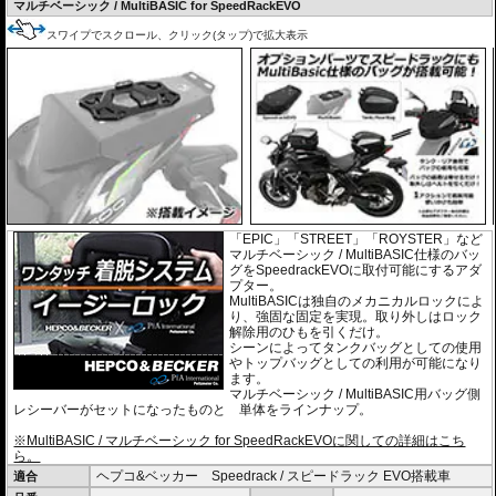
マルチベーシック / MultiBASIC for SpeedRackEVO
スワイプでスクロール、クリック(タップ)で拡大表示
「EPIC」「STREET」「ROYSTER」など
マルチベーシック / MultiBASIC仕様のバッ
グをSpeedrackEVOに取付可能にするアダ
プター。
MultiBASICは独自のメカニカルロックによ
り、強固な固定を実現。取り外しはロック
解除用のひもを引くだけ。
シーンによってタンクバッグとしての使用
やトップバッグとしての利用が可能になり
ます。
マルチベーシック / MultiBASIC用バッグ側
レシーバーがセットになったものと 単体をラインナップ。
※MultiBASIC / マルチベーシック for SpeedRackEVOに関しての詳細はこち
ら。
ヘプコ&ベッカー Speedrack / スピードラック EVO搭載車
適合