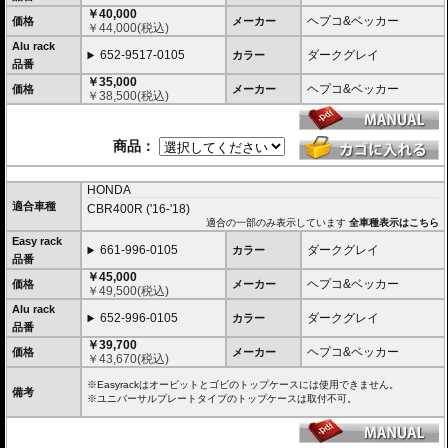
ます。
￥40,000
トップケースを必要としないような、ちょっとした荷物を載せる場合に便利で
ヘプコ&ベッカー
価格
メーカー
￥
44,000
(税込)
す。
Alu rack
652-9517-0105
ダークグレイ
カラー
固定タイプ Alu rack / アルラック
品番
位置決めガイドがボルトで固定されたタイプ。取り外せばフラットな簡易キャ
￥35,000
リアとなります。
ヘプコ&ベッカー
価格
メーカー
￥
38,500
(税込)
ケースを取り付けたまま使用することが多い場合にお勧め。
リーズナブルな価格も魅力。
その他、付属の取付用フレームなどは共通です。
商品：
高耐久パウダー塗装仕上げ。
※写真のEasylackは位置決めガイドを立てた状態、Alurackは位置決めガイドを
HONDA
取り付けた状態です。
適合車種
CBR400R ('16-'18)
適合の一部のみ表示しています
全車種表示はこちら
ヘプコ&ベッカーのトップケースはこちらからご確認下さい。
Easy rack
661-996-0105
ダークグレイ
カラー
品番
￥45,000
ヘプコ&ベッカー
価格
メーカー
￥
49,500
(税込)
Alu rack
652-996-0105
ダークグレイ
カラー
品番
￥39,700
ヘプコ&ベッカー
価格
メーカー
￥
43,670
(税込)
※Easyrackはオービットとゴビのトップケースには使用できません。
備考
※ユニバーサルプレートタイプのトップケースは取付不可。