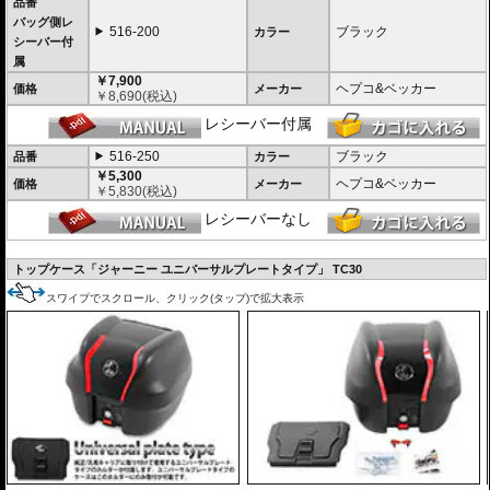
品番
バッグ側レ
516-200
ブラック
カラー
シーバー付
属
￥7,900
ヘプコ&ベッカー
価格
メーカー
￥
8,690
(税込)
レシーバー付属
516-250
ブラック
品番
カラー
￥5,300
ヘプコ&ベッカー
価格
メーカー
￥
5,830
(税込)
レシーバーなし
トップケース「ジャーニー ユニバーサルプレートタイプ」 TC30
スワイプでスクロール、クリック(タップ)で拡大表示