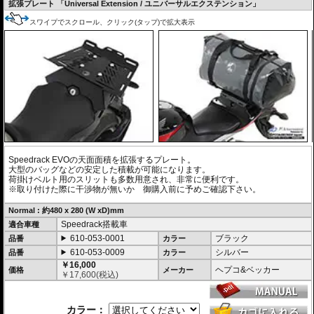
搭載可能
拡張プレート 「Universal Extension / ユニバーサルエクステンション」
※Speedrack EVOの標準推奨耐荷重は7.5kgです。但し、モデルによっては異
スワイプでスクロール、クリック(タップ)で拡大表示
なる場合があります。この場合はマニュアルに記載がございますので、必ずご
確認下さい。
Speedrack EVOの天面面積を拡張するプレート。
大型のバッグなどの安定した積載が可能になります。
荷掛けベルト用のスリットも多数用意され、非常に便利です。
※取り付けた際に干渉物が無いか 御購入前に予めご確認下さい。
Normal : 約480 x 280 (W xD)mm
Speedrack搭載車
適合車種
610-053-0001
ブラック
品番
カラー
610-053-0009
シルバー
品番
カラー
￥16,000
ヘプコ&ベッカー
価格
メーカー
￥
17,600
(税込)
カラー：