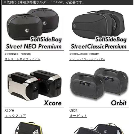
※取付には車種別専用ホルダー「C-Bow」が必要です。
スタイリッシュで現代的なアドベンチャーデザイン
印象的なエッジラインと洗練されたモダンなフォルムは、先行して展開され
ているC-Bowキャリア用「XCOREサイドケース」のデザインと完全融合。
象徴的なアルミエンブレムとメカニカルな意匠が、車両全体に調和のとれた
一体感と、プレミアムな高級感をもたらします。
日常を快適にする高い機能性
ヘルメットや日常の荷物をしっかりと収納できる大容量でありながら、使い
勝手にも妥協はありません。
また、持ち運びに便利なキャリーハンドルをケース両側に配置。
さらに、ケース内にはフロアマットを標準装備し、収納した荷物をケース底
StreetNeoPremium
StreetClassicPremium
面との擦れや衝撃から保護します。
ストリートネオプレミアム
ストリートクラシックプレミアム
車種別専用キャリアによる確実な取付
車種別専用設計のリアキャリア「スマートラック」をケースホルダーとして
採用。 シンプルでスマートな設計にこだわり、確実な取付が可能です。車体
デザインとの一体感にも優れ、マシンのイメージも損ないません。
製品仕様
容量 : 40L
サイズ : 30 × 44 × 37cm
重量 : 約3.7kg
Xcore
Orbit
豊富なオプションでより使いやすく機能的に
エックスコア
オービット
バックレスト
、
リッドキャリア
、
インナーバッグ
などの専用オプションをラ
インナップ。
ツーリングスタイルや使用シーンに応じて、さらに快適で機能的な仕様へア
ップグレードできます。