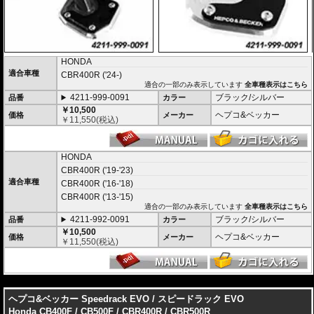
HONDA
適合車種
CBR400R ('24-)
適合の一部のみ表示しています
全車種表示はこちら
4211-999-0091
ブラック/シルバー
品番
カラー
￥10,500
ヘプコ&ベッカー
価格
メーカー
￥
11,550
(税込)
HONDA
CBR400R ('19-'23)
適合車種
CBR400R ('16-'18)
CBR400R ('13-'15)
適合の一部のみ表示しています
全車種表示はこちら
4211-992-0091
ブラック/シルバー
品番
カラー
￥10,500
ヘプコ&ベッカー
価格
メーカー
￥
11,550
(税込)
---
ヘプコ&ベッカー Speedrack EVO / スピードラック EVO
Honda CB400F / CB500F / CBR400R / CBR500R