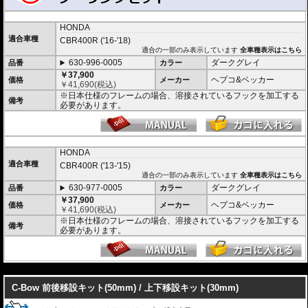
C-Bowとバッグがセットになったお得なツーリングセット。
HONDA
バッグは下記の中から選択できます。
適合車種
CBR400R ('16-'18)
バッグ名をクリックすると各バッグの詳細ページを開きます。
適合の一部のみ表示しています
全車種表示はこちら
630-996-0005
ダークグレイ
品番
カラー
￥69,000
ストリートP
630-9517-640
￥
75,900
(税込)
セット価格
￥37,900
remium
ヘプコ&ベッカー
価格
メーカー
6,600円お得!!
￥
41,690
(税込)
※日本仕様のフレームの場合、溶接されているフックを加工する
CBR400R/CBR500R ('19-)
備考
必要があります。
￥82,000
ロイスター
630-9517-620
￥
90,200
(税込)
セット価格
スピード
7,810円お得!!
HONDA
CBR400R/CBR500R ('19-)
適合車種
CBR400R ('13-'15)
￥88,000
適合の一部のみ表示しています
全車種表示はこちら
630-9517-293
￥
96,800
(税込)
オービット
セット価格
630-977-0005
ダークグレイ
品番
カラー
8,800円お得!!
￥37,900
ヘプコ&ベッカー
価格
メーカー
￥
41,690
(税込)
CBR400R/CBR500R ('19-)
※日本仕様のフレームの場合、溶接されているフックを加工する
備考
必要があります。
---
C-Bow 前後移設キット(50mm) / 上下移設キット(30mm)