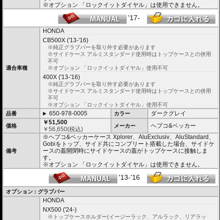
※オプション 「ロックイットダイヤル」は使用できません。
'17-
HONDA
CB500X ('13-'16)
※純正グラブバーを取り外す必要があります
※サイドケース アルミスタンダード使用時はトップケースとの併用
不可
適合車種
※オプション 「ロックイットダイヤル」使用不可
400X ('13-'16)
※純正グラブバーを取り外す必要があります
※サイドケース アルミスタンダード使用時はトップケースとの併用
不可
※オプション 「ロックイットダイヤル」使用不可
650-978-0005
ダークグレイ
品番
カラー
￥51,500
ヘプコ&ベッカー
価格
メーカー
￥
56,650
(税込)
※ヘプコ&ベッカーケース Xplorer、AluExclusiv、AluStandard、
Gobiをトップ、サイド共にコンプリート搭載した場合、サイドケ
ースの蓋開閉時にサイドケースの蓋がトップケースに接触しま
備考
す。
※オプション 「ロックイットダイヤル」は使用できません。
'13-'16
オプション : グラブバー
HONDA
NX500 ('24-)
※トップケースホルダー(イージーラック、アルラック、リアラッ