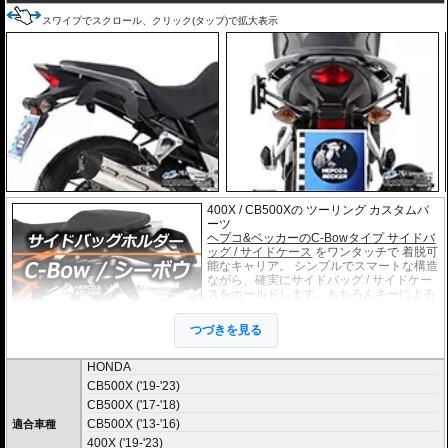
スワイプでスクロール、クリック(タップ)で拡大表示
400X / CB500Xの ツーリング カスタムパ
ーツ
ヘプコ&ベッカーのC-Bowタイプ サイドバ
ッグ / サイドケース
をワンタッチで 着脱可
能なキャリア。 シンプルでスマートな構造
ながら、確実にサイドバッグ / サイドケー
スをホールドします。もちろんキーによる
ロック機構も備えています。 車種別専用設
計品。高耐久パウダー塗装仕上げ。
つづきを見る
※耐加重 : 片側 5kg (ケース、バッグの自重を除く)
HONDA
※サイドケースは別売です。こちらからお求め下さい。
CB500X ('19-'23)
※バッグの搭載位置を 50mm 前方または後方、30mm 上方または下方に移設す
CB500X ('17-'18)
る移設キット(オプション)もあります。
CB500X ('13-'16)
適合車種
400X ('19-'23)