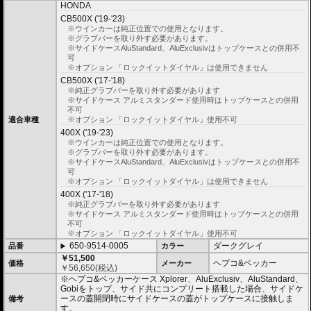
す。
HONDA
使わないときは簡単に取り外すことができ、車体を軽くできます。ツーリング
CB500X ('19-'23)
や街乗りに合わせて使いやすく便利だと好評です。
※ウインカーは純正位置での使用となります。
フレームはパイプ内部に性質の異なる特殊強化パイプをさらに1本追加させた2
※グラブバーを取り外す必要があります。
重構造を採用。堅牢且つ利便性に優れた商品です。
※サイドケースAluStandard、AluExclusivはトップケースとの併用不
高耐久パウダー塗装仕上げ。
可
※オプション 「ロックイットダイヤル」は使用できません
※ケースのラインナップはこちらからご確認ください
CB500X ('17-'18)
※サイドケースホルダー用アダプターはケースに付属しています。 詳細はこ
ちら
※純正グラブバーを取り外す必要があります
※サイドケース アルミスタンダード使用時はトップケースとの併用
・オプションにヘプコ&ベッカーのグラブバーをご用意しております。
不可
サイドケースホルダーの取り付けの際に取り外した純正のグラブバーの代わり
適合車種
※オプション 「ロックイットダイヤル」使用不可
としてご利用いただけます。
400X ('19-'23)
※ウインカーは純正位置での使用となります。
※グラブバーを取り外す必要があります。
※サイドケースAluStandard、AluExclusivはトップケースとの併用不
可
※オプション 「ロックイットダイヤル」は使用できません
400X ('17-'18)
※純正グラブバーを取り外す必要があります
※サイドケース アルミスタンダード使用時はトップケースとの併用
不可
※オプション 「ロックイットダイヤル」使用不可
650-9514-0005
ダークグレイ
品番
カラー
￥51,500
ヘプコ&ベッカー
価格
メーカー
￥
56,650
(税込)
※ヘプコ&ベッカーケース Xplorer、AluExclusiv、AluStandard、
Gobiをトップ、サイド共にコンプリート搭載した場合、サイドケ
ースの蓋開閉時にサイドケースの蓋がトップケースに接触しま
備考
す。