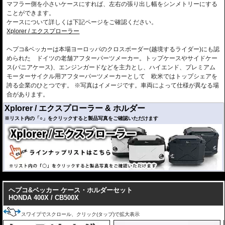
マフラー側を小さいケースにすれば、左右の張り出し幅をシンメトリーにする
ことができます。
ケースについて詳しくは下記ページをご確認ください。
Xplorer / エクスプローラー
ヘプコ&ベッカーは本場ヨーロッパのクロスボーダー(越境するライダー)にも認
められた ドイツの老舗アフターパーツメーカー。トップケースやサイドケー
ス(パニアケース)、エンジンガードなどを主力とし、ハイエンド、プレミアム
モーターサイクル用アフターパーツメーカーとして 欧米ではトップシェアを
誇る企業のひとつです。 ※写真はイメージです。車両によって仕様が異なる場
合があります。
Xplorer / エクスプローラー & ホルダー
※リスト内の「○」をクリックすると製品写真をご確認いただけます
---
HONDA
CB500X ('19-'23)
ヘプコ&ベッカー ケース・ホルダーセット
HONDA 400X / CB500X
※グラブバーを取り外す必要あり
※オプション 「ロックイットダイヤル」使用不可
スワイプでスクロール、クリック(タップ)で拡大表示
※ホルダー/ケースセット商品 弊社オンラインショップから