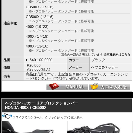
※ヘプコ&ベッカー タンクガードに搭載可能
CB500X ('17-'18)
※ヘプコ&ベッカー タンクガードに搭載可能
CB500X ('13-'16)
※ヘプコ&ベッカー タンクガードに搭載可能
適合車種
400X ('19-'23)
※ヘプコ&ベッカー タンクガードに搭載可能
400X ('17-'18)
※ヘプコ&ベッカー タンクガードに搭載可能
400X ('13-'16)
※ヘプコ&ベッカー タンクガードに搭載可能
適合の一部のみ表示しています
全車種表示はこちら
640-100-0001
ブラック
品番
カラー
￥26,000
ヘプコ&ベッカー
価格
メーカー
￥
28,600
(税込)
商品は汎用ですが、上記適合車種のヘプコ&ベッカーエンジンガ
備考
ード/タンクガードで取付が確認されています。
---
ヘプコ&ベッカー リアプロテクションバー
HONDA 400X / CB500X
スワイプでスクロール、クリック(タップ)で拡大表示