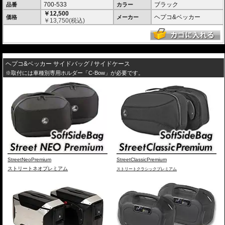
700-533
ブラック
品番
カラー
￥12,500
ヘプコ&ベッカー
価格
メーカー
￥
13,750
(税込)
---
ヘプコ&ベッカー サイドバッグ / サイドケース
※取付には車種別専用ホルダー「C-Bow」が必要です。
StreetNeoPremium
StreetClassicPremium
ストリートネオプレミアム
ストリートクラシックプレミアム