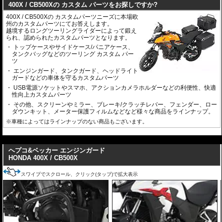
400X / CB500Xの カスタム パーツをお探しですか?
400X / CB500Xの カスタムパーツニーズに本場欧
州のカスタムパーツにてお答えします。
越境するロングツーリングライダーによって鍛え
られ、認められたカスタムパーツとなります。
トップケースやサイドケース/パニアケース、
タンクバッグなどのツーリング カスタム パー
ツ
エンジンガード、タンクガード、ヘッドライト
ガードなどの車体を守るカスタムパーツ
USB電源ソケットやスマホ、アクションカメラホルダーなどの利便性、快適
性向上カスタムパーツ
その他、スクリーンやミラー、ブレーキ/クラッチレバー、フェンダー、ロー
ダウンキット、メーター保護フィルムなどなど様々な商品をラインナップ。
※車種によってはラインナップのない商品もございます。
---
ヘプコ&ベッカー エンジンガード
HONDA 400X / CB500X
スワイプでスクロール、クリック(タップ)で拡大表示