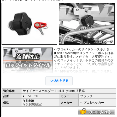
ヘプコ&ベッカーのサイドケースホルダー
(Lock it system)のロックイットボルトは容
易に取り外すことができ、大変便利です。
そのロックイットボルトをこの鍵付きのダ
イヤルにすることで、いたずらや盗難を防
ぐことができます。
※ 1個単位での販売です。 鍵が1つ付属し
ます。
つづきを見る
サイドケースホルダー Lock it system 搭載車
適合車種
151-050
ブラック
品番
カラー
￥5,600
ヘプコ&ベッカー
価格
メーカー
￥
6,160
(税込)