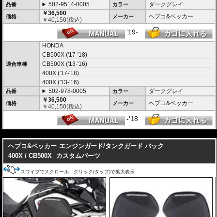
502-9514-0005
ダークグレイ
品番
カラー
￥36,500
ヘプコ&ベッカー
価格
メーカー
￥
40,150
(税込)
'19-
HONDA
CB500X ('17-'18)
CB500X ('13-'16)
適合車種
400X ('17-'18)
400X ('13-'16)
502-978-0005
ダークグレイ
品番
カラー
￥36,500
ヘプコ&ベッカー
価格
メーカー
￥
40,150
(税込)
-'18
---
ヘプコ&ベッカー
エンジンガード/タンクガード バック
400X / CB500X
カスタムパーツ
スワイプでスクロール、クリック(タップ)で拡大表示