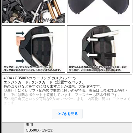
400X / CB500X
の ツーリング カスタムパーツ
エンジンガード
/
タンクガード
に設置するバック。
身の回り品などをすぐに取り出すことが出来、大変便利です。
型崩れしにくいソフトEVA製で非常に軽いのが特徴。表面はは撥水加工が施さ
れ、中には防水ポケットを装備しています。ファスナーも防水仕様です。
広い開口角度とロック可能な2方向ジッパーにより、内容物に簡単にアクセスで
きます。
容量 : 3リットル(片側)
左右セット。
つづきを見る
商品は汎用ですが、下記適合車種のヘプコ&ベッカーエンジンガード/タンクガ
ードで取付が確認されています。
汎用
CB500X ('19-'23)