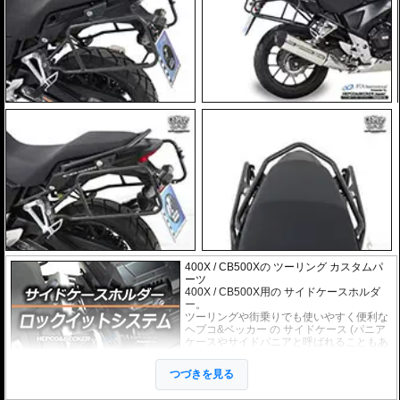
400X / CB500Xの ツーリング カスタムパ
ーツ
400X / CB500X用の サイドケースホルダ
ー。
ツーリングや街乗りでも使いやすく便利な
ヘプコ&ベッカー
の
サイドケース
(パニア
ケースやサイドパニアと呼ばれることもあ
ります)を取り付けるためのホルダー。必要
のない時には、ケースだけでなく、ホルダ
つづきを見る
ー自体も簡単に取り外すことのできる、
「ロックイットシステム」を採用していま