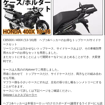
のみお求めいただけます
CB500X ('17-'18)
※グラブバーを取り外す必要あり
※オプション 「ロックイットダイヤル」使用不可
※ホルダー/ケースセット商品 弊社オンラインショップから
適合車種
のみお求めいただけます
400X ('19-'23)
※グラブバーを取り外す必要あり
※オプション 「ロックイットダイヤル」使用不可
CB500X / 400X ('13-'16)用 ヘプコ&ベッカーのお得なトップケース/サイドケ
※ホルダー/ケースセット商品 弊社オンラインショップから
ースセット
のみお求めいただけます
ツーリングには欠かせないトップケース、サイドケースおよび、その車種別専
400X ('17-'18)
用ホルダーのお得なセットを用意しました。
※グラブバーを取り外す必要あり
またセットにすることによって開閉キーを1つにまとめることができ、大変便
※オプション 「ロックイットダイヤル」使用不可
利です。
※ホルダー/ケースセット商品 弊社オンラインショップから
のみお求めいただけます
ケースは人気ののXplorerでご用意しました。
サイドケース
トップ
用途に合わせて トップケースだけ、サイドケースだけ、両方などの組み合わ
ケース
左
右
カラー/品番
価格
せも可能。
TC45
30
40
30
40
マフラー側を小さいケースにすれば、左右の張り出し幅をシンメトリーにする
￥85,000
ことができます。
チタンシルバー
○
￥
93,500
(税込)
ケースについて詳しくは下記ページをご確認ください。
9503-610-212
8,250円お得!!
Xplorer / エクスプローラー
￥160,000
シルバー
○
○
￥
176,000
(税込)
ヘプコ&ベッカーは本場ヨーロッパのクロスボーダー(越境するライダー)にも認