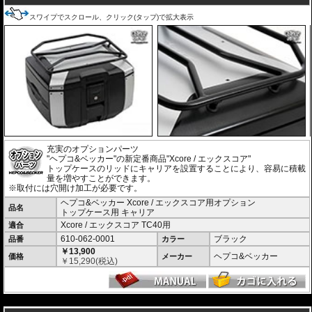
スワイプでスクロール、クリック(タップ)で拡大表示
充実のオプションパーツ
"ヘプコ&ベッカー"の新定番商品"Xcore / エックスコア"
トップケースのリッドにキャリアを設置することにより、容易に積載
量を増やすことができます。
※取付には穴開け加工が必要です。
ヘプコ&ベッカー Xcore / エックスコア用オプション
品名
トップケース用 キャリア
Xcore / エックスコア TC40用
適合
610-062-0001
ブラック
品番
カラー
￥13,900
ヘプコ&ベッカー
価格
メーカー
￥
15,290
(税込)
---