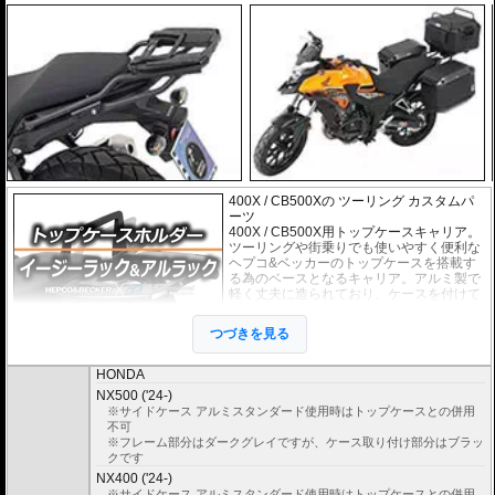
400X / CB500Xの ツーリング カスタムパ
ーツ
400X / CB500X用トップケースキャリア。
ツーリングや街乗りでも使いやすく便利な
ヘプコ&ベッカーのトップケースを搭載す
る為のベースとなるキャリア。アルミ製で
軽く丈夫に造られており、ケースを付けて
いなくても現代のバイクに違和感なく溶け
込むデザインです。
つづきを見る
２種類のホルダーをラインナップ。
ヘプコ&ベッカー
の
トップケース
を安全に取り付けるための位置決めガイド
HONDA
(垂直に立っている部分)が、折りたたみタイプと固定タイプの2種類をラインナ
NX500 ('24-)
ップ。お客様の使用スタイルによってお選びいただけます。
※サイドケース アルミスタンダード使用時はトップケースとの併用
不可
折りたたみタイプ Easy rack / イージーラック
※フレーム部分はダークグレイですが、ケース取り付け部分はブラッ
位置決めガイドが折りたたみ式のため、簡単にフラットな簡易キャリアとなり
クです
ます。
NX400 ('24-)
トップケースを必要としないような、ちょっとした荷物を載せる場合に便利で
す。
※サイドケース アルミスタンダード使用時はトップケースとの併用