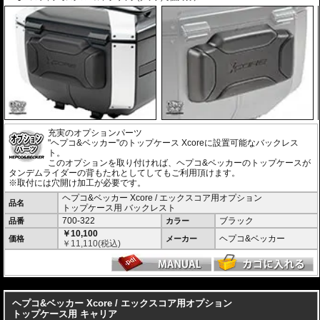
ブラック
ヘルメットや日常の荷物をしっかりと収納できる大容量でありながら、使い
○
○
○
￥
278,300
(税込)
978-XP-SBT-B
勝手にも妥協はありません。
24,200円お得!!
また、持ち運びに便利なキャリーハンドルをケース両側に配置。
さらに、ケース内にはフロアマットを標準装備し、収納した荷物をケース底
商品：
面との擦れや衝撃から保護します。
車種別専用キャリアによる確実な取付
車種別専用設計のリアキャリア「スマートラック」をケースホルダーとして
採用。 シンプルでスマートな設計にこだわり、確実な取付が可能です。車体
デザインとの一体感にも優れ、マシンのイメージも損ないません。
製品仕様
充実のオプションパーツ
"ヘプコ&ベッカー"のトップケース Xcoreに設置可能なバックレス
容量 : 40L
ト。
サイズ : 30 × 44 × 37cm
このオプションを取り付ければ、ヘプコ&ベッカーのトップケースが
重量 : 約3.7kg
タンデムライダーの背もたれとしてしてもご利用頂けます。
※取付には穴開け加工が必要です。
豊富なオプションでより使いやすく機能的に
ヘプコ&ベッカー Xcore / エックスコア用オプション
バックレスト
、
リッドキャリア
、
インナーバッグ
などの専用オプションをラ
品名
トップケース用 バックレスト
インナップ。
700-322
ブラック
ツーリングスタイルや使用シーンに応じて、さらに快適で機能的な仕様へア
品番
カラー
ップグレードできます。
￥10,100
ヘプコ&ベッカー
価格
メーカー
￥
11,110
(税込)
---
ヘプコ&ベッカー Xcore / エックスコア用オプション
トップケース用 キャリア