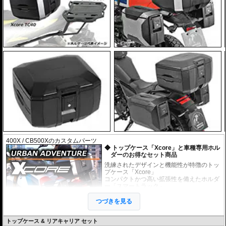
サイドケース
￥160,000
トップ ケース
ブラック
左
右
カラー/品番
価格
○
○
￥
176,000
(税込)
TC45
9503-XP-SCS-B
30
40
30
40
14,850円お得!!
￥85,000
￥168,000
チタンシルバー
ブラック
○
￥
93,500
(税込)
○
○
￥
184,800
(税込)
978-610-212
9503-XP-SCB-B
8,250円お得!!
15,950円お得!!
￥160,000
￥245,000
シルバー
ブラック
○
○
￥
176,000
(税込)
○
○
○
￥
269,500
(税込)
978-XP-SCS-S
9503-XP-SST-B
14,850円お得!!
23,100円お得!!
￥168,000
￥249,000
シルバー
ブラック
○
○
￥
184,800
(税込)
○
○
○
￥
273,900
(税込)
978-XP-SCB-S
9503-XP-SMT-BR
15,950円お得!!
23,650円お得!!
￥245,000
￥249,000
シルバー
ブラック
○
○
○
￥
269,500
(税込)
○
○
○
￥
273,900
(税込)
978-XP-SST-S
9503-XP-SMT-BL
23,100円お得!!
23,650円お得!!
400X / CB500Xのカスタムパーツ
トップケース「Xcore」と車種専用ホル
￥175,500
￥253,000
シルバー
ブラック
ダーのお得なセット商品
○
○
○
￥
193,050
(税込)
○
○
○
￥
278,300
(税込)
978-XP-SMT-SR
9503-XP-SBT-B
洗練されたデザインと機能性が特徴のトッ
104,500円お得!!
24,200円お得!!
プケース「Xcore」
￥175,500
コンパクトかつ高い拡張性を備えたホルダ
商品：
シルバー
○
○
○
￥
193,050
(税込)
ー「スマートラック」
978-XP-SMT-SL
上記のケースとホルダーがセットになった
104,500円お得!!
お得なセット商品です。
つづきを見る
￥253,000
シルバー
○
○
○
￥
278,300
(税込)
未知の冒険へ挑むための次世代アドベン
978-XP-SBT-S
トップケース & リアキャリア セット
24,200円お得!!
チャートップケース