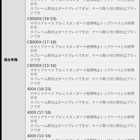
不可
固定タイプ Alu rack / アルラック
※フレーム部分はダークグレイですが、ケース取り付け部分はブラッ
位置決めガイドがボルトで固定されたタイプ。取り外せばフラットな簡易キャ
クです
リアとなります。
CB500X ('19-'23)
ケースを取り付けたまま使用することが多い場合にお勧め。
※サイドケース アルミスタンダード使用時はトップケースとの併用
リーズナブルな価格も魅力。
不可
※フレーム部分はダークグレイですが、ケース取り付け部分はブラッ
その他、付属の取付用フレームなどは共通です。
クです
高耐久パウダー塗装仕上げ。
CB500X ('17-'18)
※サイドケース アルミスタンダード使用時はトップケースとの併用
※写真のEasylackは位置決めガイドを折りたたんだ状態、Alurackは位置決めガ
不可
イドを取り付けた状態です。
※フレーム部分はダークグレイですが、ケース取り付け部分はブラッ
適合車種
クです
ヘプコ&ベッカーのトップケースはこちらからご確認下さい。
CB500X ('13-'16)
※サイドケース アルミスタンダード使用時はトップケースとの併用
不可
※フレーム部分はダークグレイですが、ケース取り付け部分はブラッ
クです
400X ('19-'23)
※サイドケース アルミスタンダード使用時はトップケースとの併用
不可
※フレーム部分はダークグレイですが、ケース取り付け部分はブラッ
クです
400X ('17-'18)
※サイドケース アルミスタンダード使用時はトップケースとの併用
不可
※フレーム部分はダークグレイですが、ケース取り付け部分はブラッ
クです
400X ('13-'16)