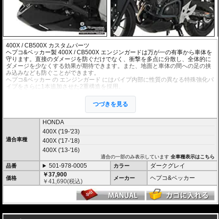
400X / CB500X カスタムパーツ
ヘプコ&ベッカー製 400X / CB500X エンジンガードは万が一の有事から車体を
守ります。直接のダメージを防ぐだけでなく、衝撃を多点に分散し、全体的に
ダメージを少なくする効果が期待できます。また、地面と車体の間への足の挟
み込みなども防ぐことができます。
ヘプコ&ベッカー
の
エンジンガード
にはパイプ内部に性質の異なる特殊強化パ
イプをさらに1本追加させた2重構造を採用。
肉厚スチールの加工が施されている車両接合ポイントはトライ&エラーより導
きだされた耐衝撃性に優れた構造です。
つづきを見る
また多点支持や、パイプのつなぎ方も差し込みタイプとすることで、充分な強
度を確保。
ヘプコ&ベッカー
の400X / CB500X
エンジンガード
は有事にその効果を間違い
HONDA
なく実感して頂けるでしょう。
400X ('19-'23)
適合車種
400X ('17-'18)
400X ('13-'16)
適合の一部のみ表示しています
全車種表示はこちら
501-978-0005
ダークグレイ
品番
カラー
￥37,900
ヘプコ&ベッカー
価格
メーカー
￥
41,690
(税込)
---