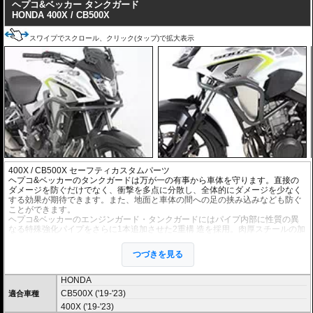
ヘプコ&ベッカー タンクガード
HONDA 400X / CB500X
スワイプでスクロール、クリック(タップ)で拡大表示
400X / CB500X セーフティカスタムパーツ
ヘプコ&ベッカーのタンクガードは万が一の有事から車体を守ります。直接の
ダメージを防ぐだけでなく、衝撃を多点に分散し、全体的にダメージを少なく
する効果が期待できます。また、地面と車体の間への足の挟み込みなども防ぐ
ことができます。
ヘプコ&ベッカーのエンジンガード・タンクガードにはパイプ内部に性質の異
なる特殊強化パイプをさらに1本追加させた2重構 造を採用。肉厚スチールの加
工が施されている車両接合ポイントはトライ&エラーより導きだされた耐衝撃
性に優れた構造です。また多点支持や、パイ プのつなぎ方も差し込みタイプと
つづきを見る
することで、充分な強度を確保。
ヘプコ&ベッカー
の400X / CB500X
エンジンガード
は有事にその効果を間違い
なく実感して頂けるでしょう。
HONDA
CB500X ('19-'23)
適合車種
※オプションに
エンジンガード/タンクガード バック
があります。
400X ('19-'23)