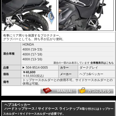
有事にリア周りを保護するプロテクター。
グラブバーとしても、持ち手が広がり便利。
HONDA
400X ('19-'23)
適合車種
400X ('17-'18)
400X ('13-'16)
適合の一部のみ表示しています
全車種表示はこちら
504-9514-0005
ダークグレイ
品番
カラー
￥40,600
ヘプコ&ベッカー
価格
メーカー
￥
44,660
(税込)
トップケースホルダーとの併用不可。サイドケースホルダーとの
備考
併用は可能。
---
ヘプコ&ベッカー
ハードトップケース / サイドケース ラインナップ
※取り付けにはトップケー
スホルダー / サイドケースホルダーが必要です。