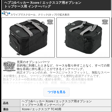
ヘプコ&ベッカー Xcore / エックスコア用オプション
トップケース用 インナーバッグ
スワイプでスクロール、クリック(タップ)で拡大表示
充実のオプションパーツ
目的地に到着したときなど、ケースを取り外すことなく、すべての荷
物を容易に持ち運ぶことができるインナーバッグ。
純正オプションのため、ケースにジャストフィットし、無駄なスペー
スが発生しません。ツーリングの際にはとても便利な必須アイテムです。
防水ファスナーや防水性の高い素材を使用し、高い防水性能を発揮
防水ファスナー付ポケットを天面、前面、側面の1箇所に装備
※1袋単位での販売です。
つづきを見る
ヘプコ&ベッカー Xcore / エックスコア用オプション
品名
トップケース用 インナーバッグ
Xcore / エックスコア TC40用
適合