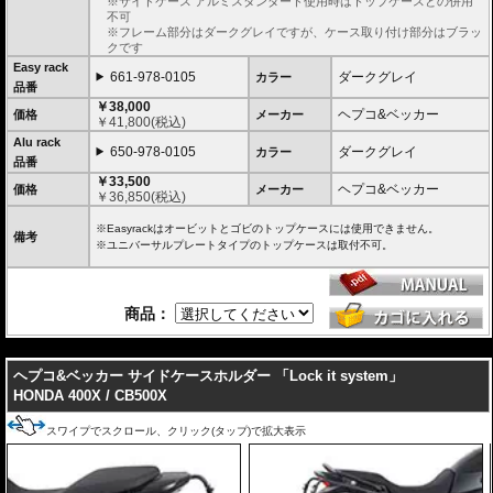
※サイドケース アルミスタンダード使用時はトップケースとの併用
不可
※フレーム部分はダークグレイですが、ケース取り付け部分はブラッ
クです
Easy rack
661-978-0105
ダークグレイ
カラー
品番
￥38,000
ヘプコ&ベッカー
価格
メーカー
￥
41,800
(税込)
Alu rack
650-978-0105
ダークグレイ
カラー
品番
￥33,500
ヘプコ&ベッカー
価格
メーカー
￥
36,850
(税込)
※Easyrackはオービットとゴビのトップケースには使用できません。
備考
※ユニバーサルプレートタイプのトップケースは取付不可。
商品：
---
ヘプコ&ベッカー サイドケースホルダー 「Lock it system」
HONDA 400X / CB500X
スワイプでスクロール、クリック(タップ)で拡大表示