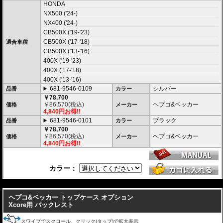
HONDA
高いデザイン性と機能性を兼ね備え、長距離ツーリングから日々のライディ
商品：
NX500 ('24-)
ングまで完璧にサポートする次世代のハードケース「XCORE（エックスコ
ア）」シリーズ。
NX400 ('24-)
サイドケース
その「XCORE（エックスコア）」シリーズに待望のトップケースが登場。頑
トップ ケース
CB500X ('19-'23)
丈な構造と洗練された外観があなたのモーターサイクルライフを一段上のス
左
右
カラー/品番
価格
TC45
CB500X ('17-'18)
適合車種
テージへと引き上げ、新しいアドベンチャーツーリングを切り拓きます。
30
40
30
40
CB500X ('13-'16)
￥85,000
新世代の装着システム「Smartrack」
ブラック
400X ('19-'23)
○
￥
93,500
(税込)
新しいXCOREトップケースは、HEPCO&BECKERの最新キャリアシステム
978-610-217
400X ('17-'18)
8,250円お得!!
「Smartrack」向けに専用開発。
400X ('13-'16)
内蔵されたクイックリリースシステムにより、キャリアへスライドさせるだ
￥160,000
ブラック
681-9546-0109
シルバー
品番
けで迅速かつ安全にロックが完了。
カラー
○
○
￥
176,000
(税込)
日常使いと本格的なツーリングシーンを瞬時に切り替えることができます。
978-XP-SCS-B
￥78,700
14,850円お得!!
￥
86,570
(税込)
ヘプコ&ベッカー
価格
メーカー
￥168,000
4,840円お得!!
堅牢なハイブリッド構造 ＆ 圧倒的な防塵・防水性能
ブラック
○
○
￥
184,800
(税込)
681-9546-0101
ブラック
品番
カラー
高い耐衝撃性を持つエンジニアリング樹脂と、軽量化を実現する高品質アル
978-XP-SCB-B
ミニウムを融合。さらにXcore独自のエンボス加工を施すことで、過酷な使
15,950円お得!!
￥78,700
用環境下でも歪まない圧倒的な安定性と高耐久性を実現しました。
￥
86,570
(税込)
ヘプコ&ベッカー
価格
メーカー
￥245,000
また、特別設計された高密閉のリッドシールにより、圧倒的な防塵・防水を
4,840円お得!!
ブラック
○
○
○
￥
269,500
(税込)
達成。過酷なテストを100%クリアした実績が、突発的な豪雨や水しぶき、
978-XP-SST-B
砂埃から大切な荷物を完全に守り抜きます。
23,100円お得!!
￥175,500
カラー：
ブラック
スタイリッシュで現代的なアドベンチャーデザイン
○
○
○
￥
193,050
(税込)
978-XP-SMT-BR
印象的なエッジラインと洗練されたモダンなフォルムは、先行して展開され
---
104,500円お得!!
ているC-Bowキャリア用「XCOREサイドケース」のデザインと完全融合。
￥175,500
象徴的なアルミエンブレムとメカニカルな意匠が、車両全体に調和のとれた
ヘプコ&ベッカー トップケース オプション
ブラック
一体感と、プレミアムな高級感をもたらします。
○
○
○
￥
193,050
(税込)
Xcore用 バックレスト
978-XP-SMT-BL
104,500円お得!!
日常を快適にする高い機能性
スワイプでスクロール、クリック(タップ)で拡大表示
￥253,000