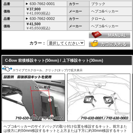
る移設キット(オプション)もあります。
630-7662-0001
ブラック
品番
カラー
￥37,900
ヘプコ&ベッカー
価格
メーカー
￥
41,690
(税込)
630-7662-0002
クローム
品番
カラー
￥41,500
ヘプコ&ベッカー
価格
メーカー
￥
45,650
(税込)
カラー：
---
C-Bow 前後移設キット(50mm) / 上下移設キット(30mm)
スワイプでスクロール、クリック(タップ)で拡大表示
ヘプコ&ベッカーのサイドバッグの取り付け位置を移設するキット。前方また
は後方に約50mm移設するキットと上方または下方に約30mm移設するキット