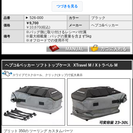
0」 などの
マルチベーシック仕様のバッグ
つづきを見る
が取り付け可能。豊富なラインナップで、
様々なユースケースに応えます。
また、別売の
タンクリングMultiBasic
を併
526-000
ブラック
品番
カラー
用すれば、リアバッグをタンクバッグ兼用
￥9,700
バッグとして使用も可能。
ヘプコ&ベッカー
価格
メーカー
￥
10,670
(税込)
※バッグ側に取り付けるレシーバ付属
※最大積載量 : バッグの重量を含まず5kg
備考
※オフロードでの使用不可
---
ヘプコ&ベッカー ソフトトップケース
XTravel M / Xトラベル M
スワイプでスクロール、クリック(タップ)で拡大表示
ブリット 350
の
ツーリング
カスタムパーツ