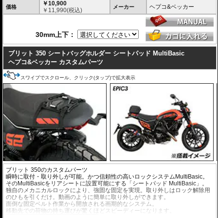
￥10,900
ヘプコ&ベッカー
価格
メーカー
￥
11,990
(税込)
30mm上下：
ブリット 350 シートバッグホルダー シートパッド MultiBasic
ヘプコ&ベッカー カスタムパーツ
スワイプでスクロール、クリック(タップ)で拡大表示
ブリット 350のカスタムパーツ
瞬時に取付・取り外しが可能。かつ信頼性の高いロックシステムMultiBasic。
そのMultiBasicをリアシートに設置可能にする「シートパッド MultiBasic」。
独自のメカニカルロックにより、強固な固定を実現。取り外しはロック解除用
のひもを引くだけ。動画のように簡単に取り外しができます。
面倒な固定ベルト作業から開放される画期的なシステム。
移動先での荷物の持ち運びが驚くほどスピーディーになります。
バッグはソフトバッグ 「Street Daypack 3.