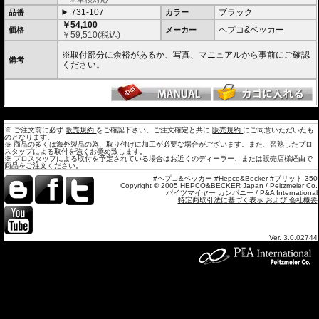
731-107
ブラック
品番
カラー
￥54,100
ヘプコ&ベッカー
価格
メーカー
￥
59,510
(税込)
※取付部分に余裕があるか、写真、マニュアルから事前にご確認
備考
ください。
---
※ ご注文前に必ず
販売規約
をご確認下さい。ご注文確定と共に
販売規約
にご同意いただいたも
のとなります。
※ 商品の多くは海外製品の為、取り付けに加工が必要な場合がございます。また、習熟したプロ
スタップによる取付を強くお奨め致します。
※ プロスタッフによる取付を予定されている場合はお近くのディーラー、または販売店様経由で
商品をご注文ください。
#ヘプコ&ベッカー #Hepco&Becker #ブリット 350
Copyright © 2005 HEPCO&BECKER Japan / Peitzmeier Co.
パイツマイヤー カンパニー / P&A International
特定商取引法に基づく表示 および 会社概要
Ver. 3.0.02744