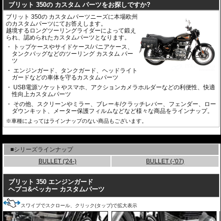
ブリット 350の カスタム パーツをお探しですか?
ブリット 350の カスタムパーツニーズに本場欧州
のカスタムパーツにてお答えします。
越境するロングツーリングライダーによって鍛え
られ、認められたカスタムパーツとなります。
トップケースやサイドケース/パニアケース、
タンクバッグなどのツーリング カスタム パー
ツ
エンジンガード、タンクガード、ヘッドライト
ガードなどの車体を守るカスタムパーツ
USB電源ソケットやスマホ、アクションカメラホルダーなどの利便性、快適
性向上カスタムパーツ
その他、スクリーンやミラー、ブレーキ/クラッチレバー、フェンダー、ロー
ダウンキット、メーター保護フィルムなどなど様々な商品をラインナップ。
※車種によってはラインナップのない商品もございます。
---
■シリーズラインナップ
BULLET ('24-)
BULLET (-'07)
ブリット 350 エンジンガード
ヘプコ&ベッカー カスタムパーツ
スワイプでスクロール、クリック(タップ)で拡大表示