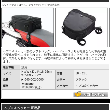
スワイプでスクロール、クリック(タップ)で拡大表示
ヘプコ＆ベッカー製のソフトバッグ。ハードケースよりも軽量なため車両の重
心変化が最小に抑えられます。確実に車体に固定することができ、バッグの取
付、取外しも容易に行えます。荷物の量によって容積も変化させることができ
ます。
汎用
適合車種
H x W x D : 約
18-25cm
18 ~ 28L
サイズ
容量
x
35cm
x
35cm
640-002-0000
ブラック
品番
カラー
￥18,000
ヘプコ&ベッカー
価格
メーカー
￥
19,800
(税込)
---
ヘプコ＆ベッカー 正規品