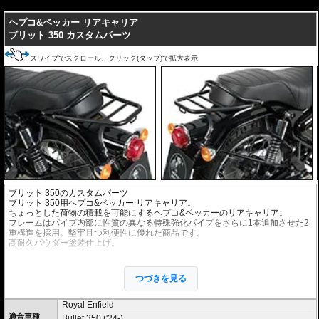
---
ヘプコ&ベッカー リアキャリア
ブリット 350 カスタムパーツ
スワイプでスクロール、クリック(タップ)で拡大表示
ブリット 350のカスタムパーツ
ブリット 350用ヘプコ&ベッカー リアキャリア。
ちょっとした荷物の積載を可能にするヘプコ&ベッカーのリアキャリア。
フレームはパイプ内部に性質の異なる特殊強化パイプをさらに1本追加させた2
重構造を採用。堅牢且つ利便性に優れた商品です。
高耐久パウダー塗装仕上げ。
※トップケース取付ベースとしての利用不可
つづきを見る
Royal Enfield
適合車種
Bullet 350 ('24-)