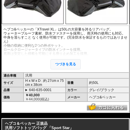
ヘプコ&ベッカーの「XTravel XL」は50Lの大容量を誇るリアバッグ。
ウォータープルーフ素材、防水ファスナーを採用し、雨天時の使用にも対応。
中身を濡らすこと なく使用が可能です。(完全防水を保証するものではありませ
ん)
小物の収納に便利な2つの外ポケット。
ロールクロージャータイプの防水インナーを採用。
底面は安定した積載を可能にする滑り止め加工を採用。
車体への固定に便利な4点で固定するラッシングベルトを同梱。
持ち運びに便利なショルダーベルトを同梱。
つづきを見る
ヘプコ&ベッカーのユニバーサルエクステンションなどと組み合わせて使用す
れば、更に安定した積載が可能。
汎用
適合車種
H x W x D : 約
27cm
x
75
約50L
サイズ
容量
cm
x
38cm
640-635-0001
グレイ/ブラック
品番
カラー
￥40,000
ヘプコ&ベッカー
価格
メーカー
￥
44,000
(税込)
---
ヘプコ＆ベッカー 正規品
汎用ソフトトップバッグ 「Sport Star」