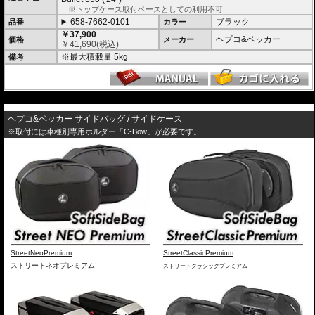
※トップケース取付ベースとしての利用不可
658-7662-0101
ブラック
品番
カラー
￥37,900
ヘプコ&ベッカー
価格
メーカー
￥
41,690
(税込)
※最大積載量 5kg
備考
---
ヘプコ&ベッカー サイドバッグ / サイドケース
※取付には車種別専用ホルダー「C-Bow」が必要です。
StreetNeoPremium
StreetClassicPremium
ストリートネオプレミアム
ストリートクラシックプレミアム