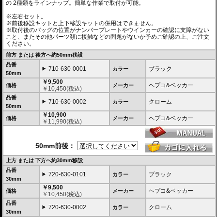
の 2種類をラインナップ。簡単な作業で取付が可能。
※左右セット。
※前後移設キットと上下移設キットの併用はできません。
※取付後のバッグの位置がナンバープレートやウインカーの確認に支障がない
こと、またその他パーツ類に接触などの問題がないか予めご確認の上、ご注文
ください。
前方 または 後方へ約50mm移設
品番
710-630-0001
ブラック
カラー
50mm
￥9,500
ヘプコ&ベッカー
価格
メーカー
￥
10,450
(税込)
品番
710-630-0002
クローム
カラー
50mm
￥10,900
ヘプコ&ベッカー
価格
メーカー
￥
11,990
(税込)
50mm前後：
上方 または 下方へ約30mm移設
品番
720-630-0101
ブラック
カラー
30mm
￥9,500
ヘプコ&ベッカー
価格
メーカー
￥
10,450
(税込)
品番
720-630-0002
クローム
カラー
30mm