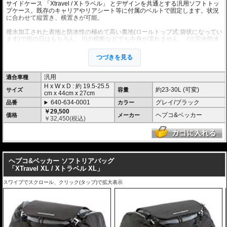
サイドケース 「Xtravel / Xトラベル」 とデザインを共通とする汎用ソフトトッ
プケース。既存のキャリアやリアシート等に付属のベルトで固定します。状況
に合わせて縦置き、横置きが可能。
撥水加工された表地と防水性の極めて高い裏地(ロールトップ式 袋状になってい
ます)で雨の日はもちろん、川の横断などでも中身が濡れません。
(※完全防水
を保証するものではありません。)
付属ショルダーストラップによって、目的地到着後には背中ら背負うことも可
つづきを見る
能です。持ち運びも容易です。
重さ 約1.2kg
汎用
適合車種
H x W x D : 約
19.5-25.5
約23-30L (可変)
サイズ
容量
cm
x
44cm
x
27cm
640-634-0001
グレイ/ブラック
品番
カラー
￥29,500
ヘプコ&ベッカー
価格
メーカー
￥
32,450
(税込)
---
ヘプコ&ベッカー ソフトリアバッグ
「XTravel XL / Xトラベル XL」
スワイプでスクロール、クリック(タップ)で拡大表示