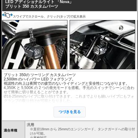
LED アディショナルライト 「Nova」
ブリット 350 カスタムパーツ
スワイプでスクロール、クリック(タップ)で拡大表示
ブリット 350
の ツーリング カスタムパーツ
2,500lm のハイパワー LED フォグランプ。
視認性の向上は夜間での疲労のないライディングと安全性につながります。
4,350K と 5,500K の 2 つの発光モードを搭載。手元のスイッチでシーンに合わ
せて簡単に切り替えることができます。
Ø18-25mmのパイプに取り付けできます。 これまでよりも細いパイプにもフォ
グランプの取り付けが可能となりました。
可動ジョイントのステーにより、様々な向き、角度のパイプに取付が可能。
ヘプコ&ベッカーのエンジンガードおよび、Wunderlichのエンジンガード、純
つづきを見る
正エンジンガード等(接触物がないか事前にご確認ください)に最適です。
手元で操作可能な消灯/点灯スイッチ付属(インジケータライト機能付)。
左右2個セット。
汎用
12V / 22W (1フォグランプあたり)
※直径18mm から 25mmのエンジンガード、タンクガードへの取り付
適合車種
けが可能。
※車検対応