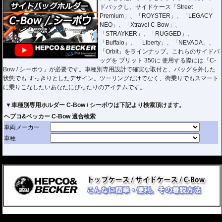
ドバックし、サイドケース「Street
Premium」、「ROYSTER」、「LEGACY
NEO」、「Xtravel C-Bow」、
「STRAYKER」、「RUGGED」、
「Buffalo」、「Liberty」、「NEVADA」、
「Orbit」をラインナップ。これらのサイドバ
ッグを ブリット 350に 使用する際には「C-
Bow / シーボウ」が必要です。車種別専用設計で確実な取付と、バッグを外した
状態でも すっきりとしたデザイン。ツーリングだけでなく、街乗りでもスマート
に乗りこなしたいあなたにぴったりのアイテムです。
▼車種別専用ホルダー C-Bow / シーボウは下記より検索頂けます。
---
---