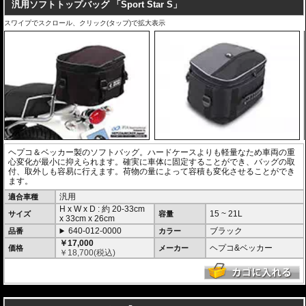
汎用ソフトトップバッグ 「Sport Star S」
スワイプでスクロール、クリック(タップ)で拡大表示
ヘプコ＆ベッカー製のソフトバッグ。ハードケースよりも軽量なため車両の重
心変化が最小に抑えられます。確実に車体に固定することができ、バッグの取
付、取外しも容易に行えます。荷物の量によって容積も変化させることができ
ます。
汎用
適合車種
H x W x D : 約
20-33cm
15 ~ 21L
サイズ
容量
x
33cm
x
26cm
640-012-0000
ブラック
品番
カラー
￥17,000
ヘプコ&ベッカー
価格
メーカー
￥
18,700
(税込)
---