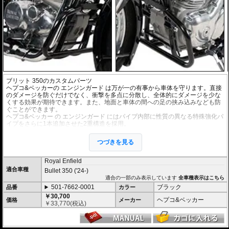
ブリット 350のカスタムパーツ
ヘプコ&ベッカーの
エンジンガード
は万が一の有事から車体を守ります。直接
のダメージを防ぐだけでなく、衝撃を多点に分散し、全体的にダメージを少な
くする効果が期待できます。また、地面と車体の間への足の挟み込みなども防
ぐことができます。
ヘプコ&ベッカー
の
エンジンガード
にはパイプ内部に性質の異なる特殊強化パ
イプをさらに1本追加させた2重構造を採用。
肉厚スチールの加工が施されている車両接合ポイントはトライ&エラーより導
きだされた耐衝撃性に優れた構造です。
つづきを見る
また多点支持や、パイプのつなぎ方も差し込みタイプとすることで、充分な強
度を確保。
ヘプコ&ベッカーのエンジンガードは有事にその効果を間違いなく実感して頂
Royal Enfield
けるでしょう。
適合車種
Bullet 350 ('24-)
適合の一部のみ表示しています
全車種表示はこちら
501-7662-0001
ブラック
品番
カラー
￥30,700
ヘプコ&ベッカー
価格
メーカー
￥
33,770
(税込)