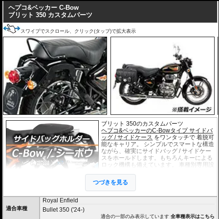
ヘプコ&ベッカー C-Bow
ブリット 350 カスタムパーツ
スワイプでスクロール、クリック(タップ)で拡大表示
ブリット 350のカスタムパーツ
ヘプコ&ベッカーのC-Bowタイプ サイドバ
ッグ / サイドケース
をワンタッチで 着脱可
能なキャリア。 シンプルでスマートな構造
ながら、確実にサイドバッグ / サイドケー
スをホールドします。もちろんキーによる
ロック機構も備えています。 車種別専用設
計品。高耐久パウダー塗装仕上げ。
つづきを見る
※耐加重 : 片側 5kg (ケース、バッグの自重
を除く)
Royal Enfield
※サイドケースは別売です。こちらからお求め下さい。
適合車種
Bullet 350 ('24-)
※バッグの搭載位置を 50mm 前方または後方、30mm 上方または下方に移設す
適合の一部のみ表示しています
全車種表示はこちら