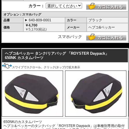
カラー：
オプション : スマホバッグ
640-809-0001
ブラック
品番
カラー
￥4,700
ヘプコ&ベッカー
価格
メーカー
￥
5,170
(税込)
スマホバック
---
ヘプコ&ベッカー タンク/リアバッグ 「ROYSTER Daypack」
650NK カスタムパーツ
スワイプでスクロール、クリック(タップ)で拡大表示
650NKのカスタムパーツ
ヘプコ＆ベッカーのタンクバッグ「ROYSTER Daypack」は車種別専用の取付