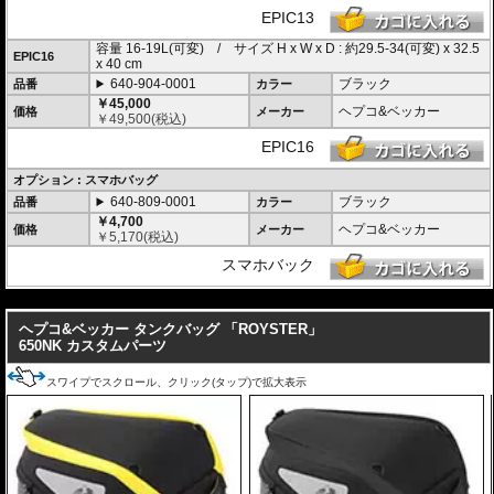
EPIC13
容量 16-19L(可変) / サイズ H x W x D : 約29.5-34(可変) x 32.5
EPIC16
x 40 cm
640-904-0001
ブラック
品番
カラー
￥45,000
ヘプコ&ベッカー
価格
メーカー
￥
49,500
(税込)
EPIC16
オプション : スマホバッグ
640-809-0001
ブラック
品番
カラー
￥4,700
ヘプコ&ベッカー
価格
メーカー
￥
5,170
(税込)
スマホバック
---
ヘプコ&ベッカー タンクバッグ 「ROYSTER」
650NK カスタムパーツ
スワイプでスクロール、クリック(タップ)で拡大表示