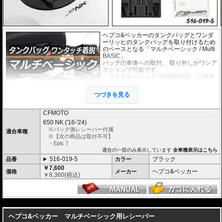
ヘプコ&ベッカーのタンクバッグとワンダ
ーリッヒのタンクバッグを取り付けるため
のペースとなる「マルチベーシック / Multi
BASIC」
バッグの車体への取付、 取り外しがワンア
クションで可能です。
「マルチベーシック / MultiBASIC」は独自
の画期的なシステムで取付は乗せるだけで
確実にホールドし、高速走行時でも安心し
つづきを見る
てライディングを楽しむことができます。
取り外しはロック解除用のひもを引きなが
らバックを浮かすだけで簡単な取り外しが可能です。
CFMOTO
驚くほど簡単な操作性と、スマートな形状、また高い安全性を高度な次元で実
650 NK ('16-'24)
現しています。
※バッグ側レシーバー付属
適合車種
※【次の商品は取付不可】
・
ヘプコ&ベッカーのタンクバッグ「EPIC / エピック」「Street / ストリート」
・Epic 7
など数多くタンクバッグが搭載可能。
適合の一部のみ表示しています
全車種表示はこちら
・
ワンダーリッヒのタンクバッグ「CLICK BAG / クリックバッグ」にも対応。
516-019-5
ブラック
品番
カラー
ワンダーリッヒでは適合するホルダーがなかった車種でも「マルチベーシック /
MultiBASIC」を利用することでワンダーリッヒのタンクバッグを搭載すること
￥7,600
ヘプコ&ベッカー
価格
メーカー
ができます。
￥
8,360
(税込)
◆ 自由自在な積載スタイル
「マルチベーシック / MultiBASIC」シリーズはタンクリングだけでなく、
リア
シート
やリアキャリア(
スマートラック
/
スピードラック
)用など豊富なバリエー
---
ションをラインナップ。
バッグを買い足すことなくツーリングや積載量に応じて、バッグをリアへ移動
ヘプコ&ベッカー マルチベーシック用レシーバー