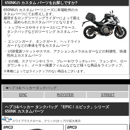
650NKの カスタム パーツをお探しですか?
650NKの カスタムパーツニーズに本場欧州のカ
スタムパーツにてお答えします。
越境するロングツーリングライダーによって鍛え
られ、認められたカスタムパーツとなります。
トップケースやサイドケース/パニアケース、
タンクバッグなどのツーリング カスタム パー
ツ
エンジンガード、タンクガード、ヘッドライト
ガードなどの車体を守るカスタムパーツ
USB電源ソケットやスマホ、アクションカメラホルダーなどの利便性、快適
性向上カスタムパーツ
その他、スクリーンやミラー、ブレーキ/クラッチレバー、フェンダー、ロー
ダウンキット、メーター保護フィルムなどなど様々な商品をラインナップ。
※車種によってはラインナップのない商品もございます。
---
■ヘプコ&:ベッカータンクバッグ
EPIC
ROYSTER
STREET
ヘプコ&ベッカー タンクバッグ 「EPIC / エピック」シリーズ
650NK カスタムパーツ
スワイプでスクロール、クリック(タップ)で拡大表示