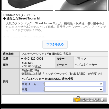
650NKのカスタムパーツ
進化したStreet Tourer M
人気のタンクバッグ「Street Tourer M」が、機能性・収納性・使い勝手をさ
らに向上させた2.0モデルとして進化。日常使いからツーリング、アドベンチ
ャーライドまで幅広く対応。
使いやすさを高めた収納設計
リッド裏や内部にはメッシュポケットを装備。スマートフォン、財布、書
つづきを見る
類、小物類を整理しやすく、必要なアイテムへ素早くアクセス可能。
マルチベーシック / MultiBASIC 搭載車
適合車種
マップポケット＆ケーブルホール装備
640-825-0001
ブラック
品番
ナビゲーション機器やスマートフォン、ツーリングマップなどを収納できる
カラー
透明のマップポケットを装備。電源ケーブルなどの引き込みに便利な防水グ
￥30,600
ヘプコ&ベッカー
価格
メーカー
ロメット付きのため、収納したままデバイスの充電にも対応。
￥
33,660
(税込)
※耐荷重 3Kg
容量可変式デザイン
※搭載には別途
「マルチベーシック / MultiBASIC」
が必要です
ファスナーによる容量拡張機能を装備。収納容量を7Lから10Lへ素早く拡張
備考
でき、ツーリング時の荷物量に柔軟に対応。
高い防水性能
ロールトップクロージャーを採用した防水インナーバッグを内蔵。激しい雨
天走行時でも荷物を水・ホコリ・汚れからしっかり保護し、高い防水性能を
発揮。
---
高品質マテリアル採用