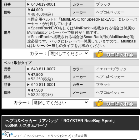
様は全く同じです)
640-819-0001
ブラック
品番
カラー
￥44,000
・シャープなイメージを演出するエッジの効いたデザイン。サイドソフトバッ
ヘプコ&ベッカー
価格
メーカー
￥
48,400
(税込)
グ「Royster」C-Bow用と統一されたデザインとなります。
※固定用ベルトと「MultiBASIC for SpeedRackEVO」＆レシーバ
・ソフトバッグでありながら型くずれを起こしにくく、また高いホールド性能
ーセットが付属しています。
を誇り、高速走行でも安心してご利用いただけます (メーカー推奨最大速度 : 13
※SpeedRackEVOもしくはMiniRackへ搭載される場合は付属の
0km/h)。
MultiBasicとレシーバーで取付が可能です。
・防水仕様 (完全防水を保証するものではありません)
備考
※SmartRackへ搭載される場合はSmartRack用のMultibasicが別
・サイドにあしらわれたトライアングルデザインは安全性を高めるリフレクタ
途必要です。バッグにレシーバー付属していますので、Multibasi
ー仕様
cはレシーバー無しのタイプをお求めください。
・
バッグの開閉ロックやバッグの車体へのロックなど様々なセキュリティオプ
ション
の使用が可能。
カラー：
・大容量 17-19L。 一般的なサイズのヘルメットも収めることができます。
・耐荷重 5Kg
ベルト取付タイプ
・サイズ H x W x D : 約27-34 x 43 x 40 cm
・重さ 約1.8kg
640-811-0007
イエロー/ブラック
品番
カラー
￥47,500
ヘプコ&ベッカー
価格
メーカー
￥
52,250
(税込)
640-811-0001
ブラック
品番
カラー
￥47,500
ヘプコ&ベッカー
価格
メーカー
￥
52,250
(税込)
カラー：
---
ヘプコ&ベッカー リアバッグ 「ROYSTER RearBag Sport」
650NK カスタムパーツ
スワイプでスクロール、クリック(タップ)で拡大表示