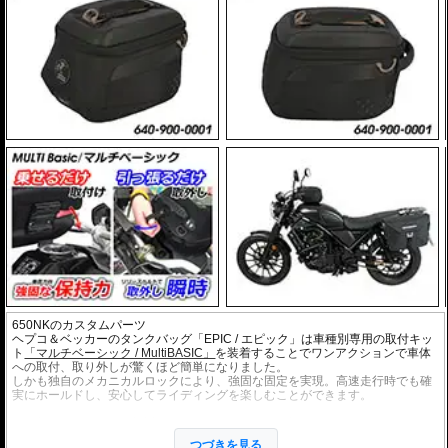
650NKのカスタムパーツ
ヘプコ＆ベッカーのタンクバッグ「EPIC / エピック」は車種別専用の取付キッ
ト
「マルチベーシック / MultiBASIC」
を装着することでワンアクションで車体
への取付、取り外しが驚くほど簡単になりました。
しかも独自のメカニカルロックにより、強固な固定を実現。高速走行時でも確
実にホールドし、安心してライディングを楽しむことができます。
・細部までデザインを検討し、バイクのイメージを損なうことなく、最大限の
利便性を追求。
つづきを見る