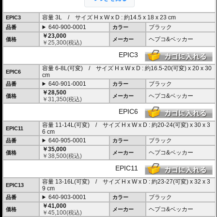
・ソフトバッグでありながら型くずれを起こしにくく、また高いホールド性能
を誇り、高速走行でも安心してご利用いただけます (メーカー推奨最大速度 : 13
0km/h)。
容量 3L / サイズ H x W x D : 約14.5 x 18 x 23 cm
EPIC3
・防水仕様 : 高い防水性を誇るインナーライニングを装備。 (完全防水を保証す
640-900-0001
ブラック
品番
カラー
るものではありません)
・リッド裏にはメッシュポケットを装備。
￥23,000
ヘプコ&ベッカー
価格
メーカー
・天面にはグローブなどを収めるのに便利なベルクロベルトを装備。
￥
25,300
(税込)
・バッグの手前、両サイドにはファスナー付きのポケットを装備。※EPIC3,EP
EPIC3
IC6を除く
・サイドに施されたデザインは安全性を高めるリフレクター仕様。
容量 6-8L(可変) / サイズ H x W x D : 約16.5-20(可変) x 20 x 30
・
バッグの開閉ロックやバッグの車体へのロックなど様々なセキュリティオプ
EPIC6
cm
ション
の使用が可能。
・オプションにスマホバッグを用意。バッグに入れたままでの操作が可能で、
640-901-0001
ブラック
品番
カラー
スマホをナビとして利用する際に大変便利です。
￥28,500
ヘプコ&ベッカー
価格
メーカー
￥
31,350
(税込)
5種類のサイズをラインナップ。
用途に合わせてお選び頂けます。
EPIC6
※搭載には別途
「マルチベーシック / MultiBASIC」
が必要です
容量 11-14L(可変) / サイズ H x W x D : 約20-24(可変) x 30 x 3
EPIC11
6 cm
640-905-0001
ブラック
品番
カラー
￥35,000
ヘプコ&ベッカー
価格
メーカー
￥
38,500
(税込)
EPIC11
容量 13-16L(可変) / サイズ H x W x D : 約23-27(可変) x 32 x 3
EPIC13
9 cm
640-903-0001
ブラック
品番
カラー
￥41,000
ヘプコ&ベッカー
価格
メーカー
￥
45,100
(税込)