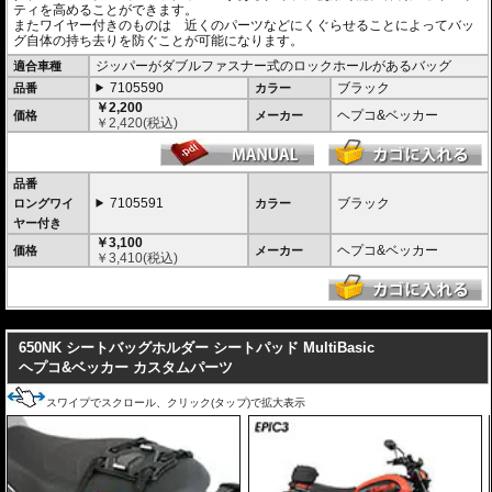
ティを高めることができます。
またワイヤー付きのものは 近くのパーツなどにくぐらせることによってバッ
グ自体の持ち去りを防ぐことが可能になります。
ジッパーがダブルファスナー式のロックホールがあるバッグ
適合車種
7105590
ブラック
品番
カラー
￥2,200
ヘプコ&ベッカー
価格
メーカー
￥
2,420
(税込)
品番
7105591
ブラック
ロングワイ
カラー
ヤー付き
￥3,100
ヘプコ&ベッカー
価格
メーカー
￥
3,410
(税込)
---
650NK シートバッグホルダー シートパッド MultiBasic
ヘプコ&ベッカー カスタムパーツ
スワイプでスクロール、クリック(タップ)で拡大表示