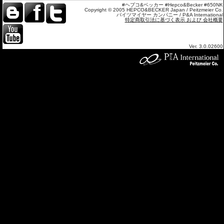
#ヘプコ&ベッカー #Hepco&Becker #650NK
Copyright © 2005 HEPCO&BECKER Japan / Peitzmeier Co.
パイツマイヤー カンパニー / P&A International
特定商取引法に基づく表示 および 会社概要
Ver. 3.0.02600