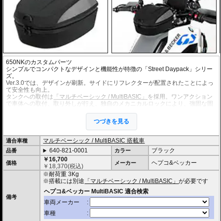
650NKのカスタムパーツ
シンプルでコンパクトなデザインと機能性が特徴の「Street Daypack」シリー
ズ。
Ver.3.0では、デザインが刷新。サイドにリフレクターが配置されたことによっ
て安全性も向上。
タンクへの取付は
「マルチベーシック / MultiBASIC」
を採用。ワンアクション
で車体への取付、取り外しが行え、独自のメカニカルロックにより、強固な固
定を実現。高速走行時でも確実にホールドし、安心してライディングを楽しむ
ことができます。
つづきを見る
また、ヘプコ&ベッカーの
「スピードラックEVO」
や
スマートラック
、
ミニラ
ック
などの車種別専用のキャリアと、各キャリアに対応したMultiBasicアダプ
マルチベーシック / MultiBASIC 搭載車
適合車種
ターを併用することで、リアバッグとしての使用も可能。
シートバッグホルダ
640-821-0001
ブラック
品番
カラー
ー シートパッド MultiBasic
を使用すればシートバッグとしても使用できます。
多様な使い方が可能であり、いずれもMultiBasicロックシステムによって簡単
￥16,700
ヘプコ&ベッカー
価格
メーカー
に確実な取付が行えます。
￥
18,370
(税込)
※耐荷重 3Kg
容量 4L
※搭載には別途
「マルチベーシック / MultiBASIC」
が必要です
外寸 H x W x D : 約15 x 23 x 30 cm
内寸 H x W x D : 約14 x 22 x 29 cm
備考
財布やカメラ、携帯などの身の回り品の持ち運びに便利なサイズ。手持ちハン
ドル付きで持ち運びも楽々。