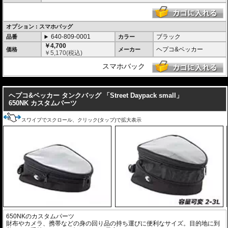
・オプションにスマホバッグを用意。バッグに入れたままでの操作が可能で、
スマホをナビとして利用する際に大変便利です。
・
バッグの開閉ロックやバッグの車体へのロックなど様々なセキュリティオプ
ション
の使用が可能。
オプション : スマホバッグ
640-809-0001
ブラック
品番
カラー
￥4,700
ヘプコ&ベッカー
価格
メーカー
￥
5,170
(税込)
スマホバック
---
ヘプコ&ベッカー タンクバッグ 「Street Daypack small」
650NK カスタムパーツ
スワイプでスクロール、クリック(タップ)で拡大表示
650NKのカスタムパーツ
財布やカメラ、携帯などの身の回り品の持ち運びに便利なサイズ。目的地に到