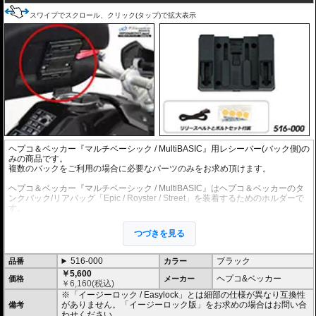
するなど柔軟な使い分けが可能です。
スワイプでスクロール、クリック(タップ)で拡大表示
ヘプコ＆ベッカー『マルチベーシック / MultiBASIC』用レシーバー(バック側)の
みの商品です。
複数のバックをご利用の場合に必要なパーツのみをお求め頂けます。
ヘプコ＆ベッカー『マルチベーシック / MultiBASIC』はヘプコ＆ベッカーのタ
ンクバック/リアバッグ「Epic / Royster / Street」を装着するためのホルダーで
す。
ガスキャップのリングに取り付けることにより、ベルトのゆるみなどによる不
安定さは皆無です。
つづきを見る
またタンクバックを付けていなくてもすっきりとしたデザイン。
バックの装着も載せるだけのワンアクションで固定され、取り外しもバック側
516-000
ブラック
品番
カラー
のリリースベルトを引っ張るだけでロックを解除できます。 これ以上ない簡
￥5,600
単操作の逸品です。
ヘプコ&ベッカー
価格
メーカー
￥
6,160
(税込)
※「イージーロック / Easylock」とは細部の仕様が異なり互換性
※リリース用ベルトと取付ボルトセット付属。
がありません。「イージーロック版」をお求めの場合はお問い合
備考
わせください。