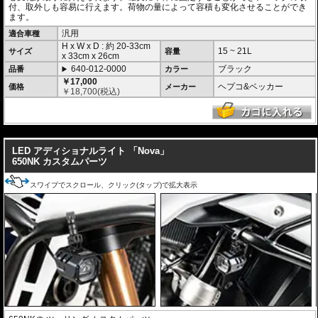
付、取外しも容易に行えます。荷物の量によって容積も変化させることができ
ます。
汎用
適合車種
H x W x D : 約
20-33cm
15 ~ 21L
サイズ
容量
x
33cm
x
26cm
640-012-0000
ブラック
品番
カラー
￥17,000
ヘプコ&ベッカー
価格
メーカー
￥
18,700
(税込)
---
LED アディショナルライト 「Nova」
650NK カスタムパーツ
スワイプでスクロール、クリック(タップ)で拡大表示