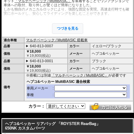
キット
「マルチベーシック / MultiBASIC」
を装着することでワンアクションで
車体への取付、取り外しが驚くほど簡単になりました。
しかも独自のメカニカルロックにより、強固な固定を実現。高速走行時でも確
実にホールドし、安心してライディングを楽しむことができます。
また、ヘプコ&ベッカーの
「スピードラックEVO」
や
スマートラック
、
ミニラ
ック
などの車種別専用のキャリアと、各キャリアに対応したMultiBasicアダプ
つづきを見る
ターを併用することで、リアバッグとしての使用も可能。
シートバッグホルダ
ー シートパッド MultiBasic
を使用すればシートバッグとしても使用できます。
多様な使い方が可能であり、いずれもMultiBasicロックシステムによって簡単
マルチベーシック / MultiBASIC 搭載車
適合車種
に確実な取付が行えます。
640-813-0007
イエロー/ブラック
品番
カラー
・シャープなイメージを演出するエッジの効いたデザイン。サイドソフトバッ
￥18,000
ヘプコ&ベッカー
価格
メーカー
グ「Royster」C-Bow用と統一されたデザインとなります。
￥
19,800
(税込)
・ソフトバッグでありながら型くずれを起こしにくく、また高いホールド性能
640-813-0001
ブラック
品番
カラー
を誇り、高速走行でも安心してご利用いただけます (メーカー推奨最大速度 : 13
￥18,000
0km/h)。
ヘプコ&ベッカー
価格
メーカー
￥
19,800
(税込)
・防水仕様 (完全防水を保証するものではありません)
※搭載には別途
「マルチベーシック / MultiBASIC」
が必要です
・サイドにあしらわれたトライアングルデザインは安全性を高めるリフレクタ
ー仕様
・
バッグの開閉ロックやバッグの車体へのロックなど様々なセキュリティオプ
備考
ション
の使用が可能。
・容量 5L
・耐荷重 3Kg
・サイズ H x W x D : 約15 x 26 x 30 cm
・重さ 0.5kg
カラー：
---
ヘプコ&ベッカー リアバッグ 「ROYSTER RearBag」
650NK カスタムパーツ