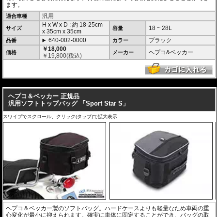
ます。
汎用
適合車種
H x W x D : 約
18-25cm
18 ~ 28L
サイズ
容量
x
35cm
x
35cm
640-002-0000
ブラック
品番
カラー
￥18,000
ヘプコ&ベッカー
価格
メーカー
￥
19,800
(税込)
---
ヘプコ＆ベッカー 正規品
汎用ソフトトップバッグ 「Sport Star S」
スワイプでスクロール、クリック(タップ)で拡大表示
ヘプコ＆ベッカー製のソフトバッグ。ハードケースよりも軽量なため車両の重
心変化が最小に抑えられます。確実に車体に固定することができ、バッグの取