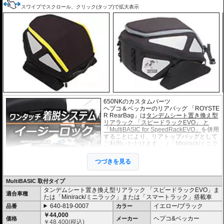
スワイプでスクロール、クリック(タップ)で拡大表示
650NKのカスタムパーツ
ヘプコ＆ベッカーのリアバッグ 「ROYSTE
R RearBag」は
タンデムシート置き換え型
リアラック 「スピードラックEVO」 と
「MultiBASIC for SpeedRackEVO」
を併用
することにより、リアトップバッグとして
ご利用いただけます。（「Minirack/ミニラ
ック」「Smartrack/スマートラック」搭載
車にもご利用いただけます）
つづきを見る
このホルダー「マルチベーシック / MultiBA
SIC」は独自の画期的なシステムで取付は
乗せるだけで確実にホールドし、高速走行時でも安心してライディングを楽し
MultiBASIC 取付タイプ
むことができます。
タンデムシート置き換え型リアラック 「スピードラックEVO」ま
取り外しはロック解除用のひもを引きながらバックを浮かすだけで簡単な取り
適合車種
たは「Minirack/ミニラック」または「スマートラック」搭載車
外しが可能です。
640-819-0007
イエロー/ブラック
驚くほど簡単な操作性と、スマートな形状、また高い安全性を高度な次元で実
品番
カラー
現しています。
￥44,000
ヘプコ&ベッカー
価格
メーカー
またタンデムシートへベルトで固定するタイプもございます。(バッグ自体の仕
￥
48,400
(税込)