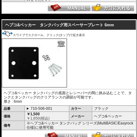
---
ヘプコ&ベッカー タンクバッグ用スペーサープレート 6mm
スワイプでスクロール、クリック(タップ)で拡大表示
ヘプコ&ベッカー タンクバッグの底面とレシーバーの間に挟み込むことで、タ
ンクとタンクバッグのクリアランスの調節が可能です。
厚さ : 6mm
710-506-001
ブラック
品番
カラー
￥1,500
ヘプコ&ベッカー
価格
メーカー
￥
1,650
(税込)
※ヘプコ&ベッカー タンクバッグ シリーズ(MultiBASIC/Easyrock
備考
仕様)に使用可能