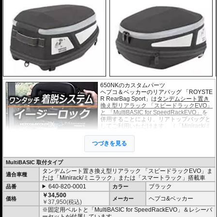
650NKのカスタムパーツ
ヘプコ＆ベッカーのリアバッグ 「ROYSTE
R RearBag Sport」は
タンデムシート置き
換え型リアラック 「スピードラックEVO」
と 「MultiBASIC for SpeedRackEVO」
を
併用することにより、リアトップバッグと
してご利用いただけます。（「Minirack/ミ
ニラック」「Smartrack/スマートラック」
搭載車にもご利用いただけます）
つづきを見る
このホルダー「マルチベーシック / MultiBA
SIC」は独自の画期的なシステムで取付は
乗せるだけで確実にホールドし、高速走行時でも安心してライディングを楽し
MultiBASIC 取付タイプ
むことができます。
タンデムシート置き換え型リアラック 「スピードラックEVO」ま
またタンデムシートへベルトで固定するタイプもございます。(バッグ自体の仕
適合車種
たは「Minirack/ミニラック」または「スマートラック」搭載車
様は全く同じです)
640-820-0001
ブラック
品番
カラー
・シャープなイメージを演出するエッジの効いたデザイン。サイドソフトバッ
￥34,500
ヘプコ&ベッカー
価格
メーカー
グ「Royster」C-Bow用と統一されたデザインとなります。
￥
37,950
(税込)
・ソフトバッグでありながら型くずれを起こしにくく、また高いホールド性能
※固定用ベルトと「MultiBASIC for SpeedRackEVO」＆レシーバ
を誇り、高速走行でも安心してご利用いただけます (メーカー推奨最大速度 : 13
ーセットが付属しています。