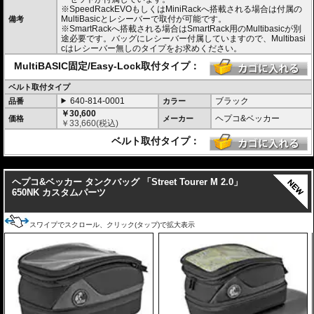
0km/h)。
※SpeedRackEVOもしくはMiniRackへ搭載される場合は付属の
・防水仕様 : 高い防水性を誇るロールクロージャータイプの一体型インナーバ
MultiBasicとレシーバーで取付が可能です。
備考
ッグを装備。 (完全防水を保証するものではありません)
※SmartRackへ搭載される場合はSmartRack用のMultibasicが別
・サイドにあしらわれたトライアングルデザインは安全性を高めるリフレクタ
途必要です。バッグにレシーバー付属していますので、Multibasi
ー仕様
cはレシーバー無しのタイプをお求めください。
・
バッグの開閉ロックやバッグの車体へのロックなど様々なセキュリティオプ
ション
の使用が可能。
MultiBASIC固定/Easy-Lock取付タイプ：
・大容量 11-15L。
・耐荷重 5Kg
ベルト取付タイプ
・サイズ H x W x D : 約20-26 x 29 x 36 cm
640-814-0001
ブラック
品番
カラー
・重さ 約1kg
￥30,600
ヘプコ&ベッカー
価格
メーカー
￥
33,660
(税込)
ベルト取付タイプ：
---
ヘプコ&ベッカー タンクバッグ 「Street Tourer M 2.0」
650NK カスタムパーツ
スワイプでスクロール、クリック(タップ)で拡大表示