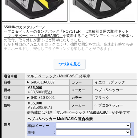
650NKのカスタムパーツ
ヘプコ＆ベッカーのタンクバッグ「ROYSTER」は車種別専用の取付キット
「マルチベーシック / MultiBASIC」
を装着することでワンアクションで車体へ
の取付、取り外しが驚くほど簡単になりました。
しかも独自のメカニカルロックにより、強固な固定を実現。高速走行時でも確
実にホールドし、安心してライディングを楽しむことができます。
・シャープなイメージを演出するエッジの効いたデザイン。サイドソフトバッ
グ「Royster」C-Bow用と統一されたデザインとなります。
つづきを見る
・ソフトバッグでありながら型くずれを起こしにくく、また高いホールド性能
を誇り、高速走行でも安心してご利用いただけます (メーカー推奨最大速度 : 13
0km/h)。
マルチベーシック / MultiBASIC 搭載車
適合車種
・防水仕様 : 高い防水性を誇るロールクロージャータイプの一体型インナーバ
640-810-0007
イエロー/ブラック
品番
カラー
ッグを装備。 (完全防水を保証するものではありません)
・サイドにあしらわれたトライアングルデザインは安全性を高めるリフレクタ
￥35,000
ヘプコ&ベッカー
価格
メーカー
ー仕様
￥
38,500
(税込)
・
バッグの開閉ロックやバッグの車体へのロックなど様々なセキュリティオプ
640-810-0001
ブラック
品番
カラー
ション
の使用が可能。
￥35,000
・オプションにスマホバッグを用意。バッグに入れたままでの操作が可能で、
ヘプコ&ベッカー
価格
メーカー
￥
38,500
(税込)
スマホをナビとして利用する際に大変便利です。
※搭載には別途
「マルチベーシック / MultiBASIC」
が必要です
・容量 6-9L (可変)
・耐荷重 3Kg
・サイズ H x W x D : 約17-24 x 26 x 33 cm
備考
・重さ 0.6kg