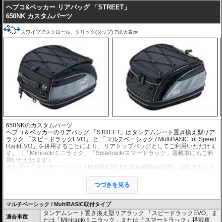
ヘプコ&ベッカー リアバッグ 「STREET」
耐久性に優れた高品質素材を使用し、日常使用からロングツーリングまで安
650NK カスタムパーツ
心して使用可能。質感にも優れ、車体との一体感を演出。
簡単取付設計
スワイプでスクロール、クリック(タップ)で拡大表示
タンクへの取付は
「マルチベーシック / MultiBASIC」
を採用。ワンアクショ
ンで車体への取付、取り外しが行え、独自のメカニカルロックにより、強固
な固定を実現。
充実のオプション
バッグの開閉ロックやバッグの車体へのロックなど様々なセキュリティオプ
ション
の使用が可能。
650NKのカスタムパーツ
ヘプコ＆ベッカーのリアバッグ 「STREET」は
タンデムシート置き換え型リア
ラック 「スピードラックEVO」 と 「マルチベーシック / MultiBASIC for Speed
RackEVO」
を併用することにより、リアトップバッグとしてご利用いただけま
す。（「Minirack/ミニラック」「Smartrack/スマートラック」搭載車にもご利
用いただけます）
ホルダー「マルチベーシック / MultiBASIC for SpeedRackEVO」は載せるだけ
のワンアクションでバッグを固定、取り外しもバック側の取り外しベルトを引
っ張るだけでロックを解除できます。安全で強固に固定され脱落の心配もあり
つづきを見る
ません。
またタンデムシートへベルトで固定するタイプもございます。(バッグ自体の仕
様は全く同じです)
マルチベーシック / MultiBASIC取付タイプ
・荷物の量に合わせて調整できる可変容量リアバッグ。ツーリングに便利な機
タンデムシート置き換え型リアラック 「スピードラックEVO」ま
能を凝縮したリアバッグです。
適合車種
たは「Minirack/ミニラック」または「スマートラック」搭載車