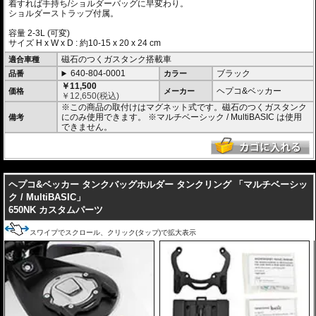
着すれば手持ち/ショルダーバッグに早変わり。
ショルダーストラップ付属。
容量 2-3L (可変)
サイズ H x W x D : 約10-15 x 20 x 24 cm
磁石のつくガスタンク搭載車
適合車種
640-804-0001
ブラック
品番
カラー
￥11,500
ヘプコ&ベッカー
価格
メーカー
￥
12,650
(税込)
※この商品の取付けはマグネット式です。磁石のつくガスタンク
にのみ使用できます。
※マルチベーシック / MultiBASIC は使用
備考
できません。
---
ヘプコ&ベッカー タンクバッグホルダー タンクリング 「マルチベーシッ
ク / MultiBASIC」
650NK カスタムパーツ
スワイプでスクロール、クリック(タップ)で拡大表示