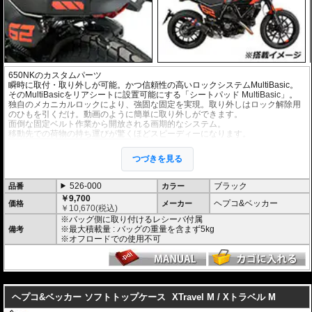
650NKのカスタムパーツ
瞬時に取付・取り外しが可能。かつ信頼性の高いロックシステムMultiBasic。
そのMultiBasicをリアシートに設置可能にする「シートパッド MultiBasic」。
独自のメカニカルロックにより、強固な固定を実現。取り外しはロック解除用
のひもを引くだけ。動画のように簡単に取り外しができます。
面倒な固定ベルト作業から開放される画期的なシステム。
移動先での荷物の持ち運びが驚くほどスピーディーになります。
バッグはソフトバッグ 「Street Daypack 3.
0」 などの
マルチベーシック仕様のバッグ
つづきを見る
が取り付け可能。豊富なラインナップで、
様々なユースケースに応えます。
また、別売の
タンクリングMultiBasic
を併
526-000
ブラック
品番
カラー
用すれば、リアバッグをタンクバッグ兼用
￥9,700
バッグとして使用も可能。
ヘプコ&ベッカー
価格
メーカー
￥
10,670
(税込)
※バッグ側に取り付けるレシーバ付属
※最大積載量 : バッグの重量を含まず5kg
備考
※オフロードでの使用不可
---
ヘプコ&ベッカー ソフトトップケース
XTravel M / Xトラベル M