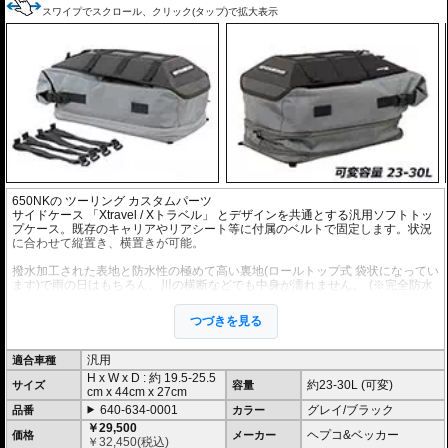
スワイプでスクロール、クリック(タップ)で拡大表示
650NK
の
ツーリング
カスタムパーツ
サイドケース 「Xtravel / Xトラベル」 とデザインを共通とする汎用ソフトトッ
プケース。既存のキャリアやリアシート等に付属のベルトで固定します。状況
に合わせて縦置き、横置きが可能。
撥水加工された表地と防水性の極めて高い裏地(ロールトップ式 袋状になってい
ます)で雨の日はもちろん、川の横断などでも中身が濡れません。
(※完全防水
を保証するものではありません。)
付属ショルダーストラップによって、目的地到着後には背中ら背負うことも可
つづきを見る
能です。持ち運びも容易です。
重さ 約1.2kg
汎用
適合車種
H x W x D : 約
19.5-25.5
約23-30L (可変)
サイズ
容量
cm
x
44cm
x
27cm
640-634-0001
グレイ/ブラック
品番
カラー
￥29,500
ヘプコ&ベッカー
価格
メーカー
￥
32,450
(税込)