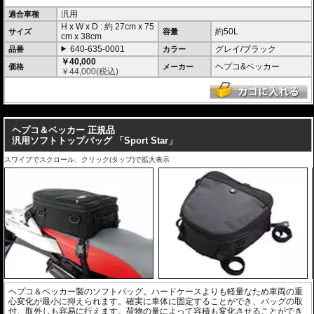
ヘプコ&ベッカーのユニバーサルエクステンションなどと組み合わせて使用す
れば、更に安定した積載が可能。
汎用
適合車種
H x W x D : 約
27cm
x
75
約50L
サイズ
容量
cm
x
38cm
640-635-0001
グレイ/ブラック
品番
カラー
￥40,000
ヘプコ&ベッカー
価格
メーカー
￥
44,000
(税込)
---
ヘプコ＆ベッカー 正規品
汎用ソフトトップバッグ 「Sport Star」
スワイプでスクロール、クリック(タップ)で拡大表示
ヘプコ＆ベッカー製のソフトバッグ。ハードケースよりも軽量なため車両の重
心変化が最小に抑えられます。確実に車体に固定することができ、バッグの取
付、取外しも容易に行えます。荷物の量によって容積も変化させることができ