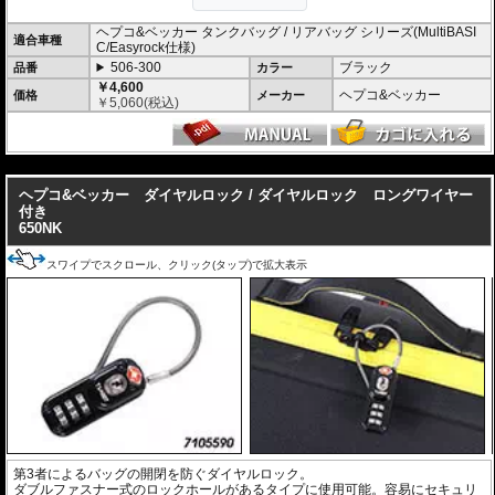
ヘプコ&ベッカー タンクバッグ / リアバッグ シリーズ(MultiBASI
適合車種
C/Easyrock仕様)
506-300
ブラック
品番
カラー
￥4,600
ヘプコ&ベッカー
価格
メーカー
￥
5,060
(税込)
---
ヘプコ&ベッカー ダイヤルロック / ダイヤルロック ロングワイヤー
付き
650NK
スワイプでスクロール、クリック(タップ)で拡大表示
第3者によるバッグの開閉を防ぐダイヤルロック。
ダブルファスナー式のロックホールがあるタイプに使用可能。容易にセキュリ