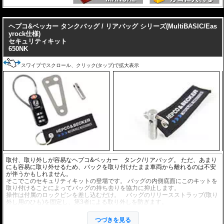
---
ヘプコ&ベッカー タンクバッグ / リアバッグ シリーズ(MultiBASIC/Eas
yrock仕様)
セキュリティキット
650NK
スワイプでスクロール、クリック(タップ)で拡大表示
取付、取り外しが容易なヘプコ&ベッカー タンク/リアバッグ。 ただ、あまり
にも容易に取り外せるため、バックを取り付けたまま車両から離れるのは不安
が伴うかもしれません。
そこでこのセキュリティキットの登場です。 バッグの内側底面にこのキットを
取り付けることによってバッグの持ち去りを協力に抑止します。
操作は付属のロックピンを差し込むだけ。 バッグのリリースストラップ(取り
外し用のひも)を固定し、第3者による取り外しを防ぎます。
付属のダイヤルキーを使用すれば、バッグの開閉も防ぐことができ、第3者がロ
ックピンに触れることもできません。
つづきを見る