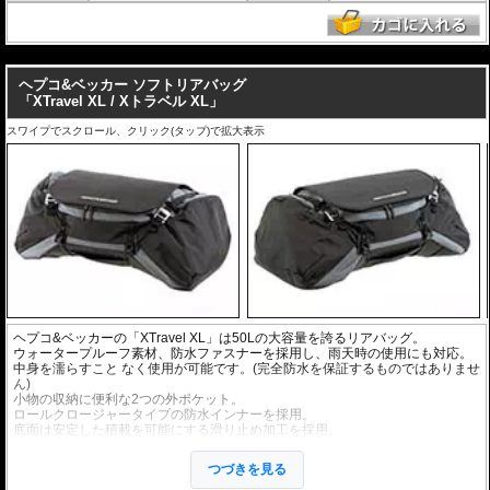
---
ヘプコ&ベッカー ソフトリアバッグ
「XTravel XL / Xトラベル XL」
スワイプでスクロール、クリック(タップ)で拡大表示
ヘプコ&ベッカーの「XTravel XL」は50Lの大容量を誇るリアバッグ。
ウォータープルーフ素材、防水ファスナーを採用し、雨天時の使用にも対応。
中身を濡らすこと なく使用が可能です。(完全防水を保証するものではありませ
ん)
小物の収納に便利な2つの外ポケット。
ロールクロージャータイプの防水インナーを採用。
底面は安定した積載を可能にする滑り止め加工を採用。
車体への固定に便利な4点で固定するラッシングベルトを同梱。
持ち運びに便利なショルダーベルトを同梱。
つづきを見る