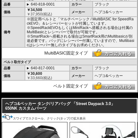
・撥水加工。 (完全防水を保証するものではありません)
640-818-0001
ブラック
・小物を入れるのに便利なサイドポケット
品番
カラー
・
バッグの開閉ロックやバッグの車体へのロックなど様々なセキュリティオプ
￥34,500
ヘプコ&ベッカー
価格
メーカー
ション
の使用が可能。
￥
37,950
(税込)
・容量 7L(拡張時 10L)。
※固定用ベルトと「マルチベーシック / MultiBASIC for SpeedRa
・外寸 H x W x D : 約18-25 x 26 x 31 cm
ckEVO」＆レシーバーセットが付属しています。
・重さ 約1kg
※SpeedRackEVOもしくはMiniRackへ搭載される場合は付属の
MultiBasicとレシーバーで取付が可能です。
備考
※SmartRackへ搭載される場合はSmartRack用のMultibasicが別
途必要です。バッグにレシーバー付属していますので、Multibasi
cはレシーバー無しのタイプをお求めください。
MultiBASIC固定タイプ
ベルト取付タイプ
640-817-0001
ブラック
品番
カラー
￥30,600
ヘプコ&ベッカー
価格
メーカー
￥
33,660
(税込)
ベルト固定タイプ
---
ヘプコ&ベッカー タンク/リアバッグ 「Street Daypack 3.0」
650NK カスタムパーツ
スワイプでスクロール、クリック(タップ)で拡大表示