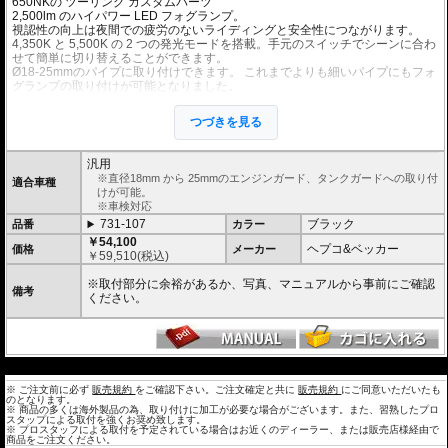
650NK
の ツーリング カスタムパーツ
2,500lm のハイパワー LED フォグランプ。
視認性の向上は夜間での疲労のないライディングと安全性につながります。
4,350K と 5,500K の 2 つの発光モードを搭載。手元のスイッチでシーンに合わ
せて簡単に切り替えることができます。
Ø18-25mmのパイプに取り付けできます。 これまでよりも細いパイプにもフォ
グランプの取り付けが可能となりました。
可動ジョイントのステーにより、様々な向き、角度のパイプに取付が可能。
ヘプコ&ベッカーのエンジンガードおよび、Wunderlichのエンジンガード、純
つづきを見る
正エンジンガード等(接触物がないか事前にご確認ください)に最適です。
手元で操作可能な消灯/点灯スイッチ付属(インジケータライト機能付)。
左右2個セット。
汎用
12V / 22W (1フォグランプあたり)
※直径18mm から 25mmのエンジンガード、タンクガードへの取り付
適合車種
けが可能。
※車検対応
731-107
ブラック
品番
カラー
￥54,100
ヘプコ&ベッカー
価格
メーカー
￥
59,510
(税込)
※取付部分に余裕があるか、写真、マニュアルから事前にご確認
備考
ください。
---
※ ご注文前に必ず
販売規約
をご確認下さい。ご注文確定と共に
販売規約
にご同意いただいたも
のとなります。
※ 商品の多くは海外製品の為、取り付けに加工が必要な場合がございます。また、習熟したプロ
スタップによる取付を強くお奨め致します。
※ プロスタッフによる取付を予定されている場合はお近くのディーラー、または販売店様経由で
商品をご注文ください。