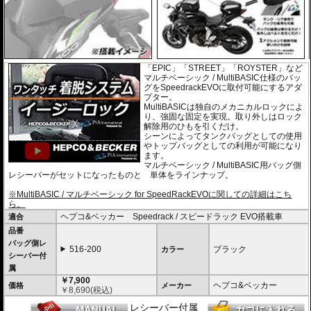
「EPIC」「STREET」「ROYSTER」など
マルチベーシック / MultiBASIC仕様のバッ
グをSpeedrackEVOに取付可能にするアダ
プター。
MultiBASICは独自のメカニカルロックによ
り、強固な固定を実現。取り外しはロック
解除用のひもを引くだけ。
シーンによってタンクバッグとしての使用
やトップバッグとしての利用が可能になり
ます。
マルチベーシック / MultiBASIC用バッグ側
レシーバーがセットになったものと 単体をラインナップ。
※MultiBASIC / マルチベーシック for SpeedRackEVOに関しての詳細はこち
ら。
ヘプコ&ベッカー Speedrack / スピードラック EVO搭載車
適合
品番
バッグ側レ
516-200
ブラック
カラー
シーバー付
属
￥7,900
ヘプコ&ベッカー
価格
メーカー
￥
8,690
(税込)
レシーバー付属