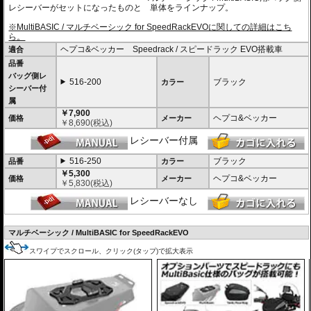
レシーバーがセットになったものと 単体をラインナップ。
※MultiBASIC / マルチベーシック for SpeedRackEVOに関しての詳細はこち
ら。
ヘプコ&ベッカー Speedrack / スピードラック EVO搭載車
適合
品番
バッグ側レ
516-200
ブラック
カラー
シーバー付
属
￥7,900
ヘプコ&ベッカー
価格
メーカー
￥
8,690
(税込)
レシーバー付属
516-250
ブラック
品番
カラー
￥5,300
ヘプコ&ベッカー
価格
メーカー
￥
5,830
(税込)
レシーバーなし
マルチベーシック / MultiBASIC for SpeedRackEVO
スワイプでスクロール、クリック(タップ)で拡大表示