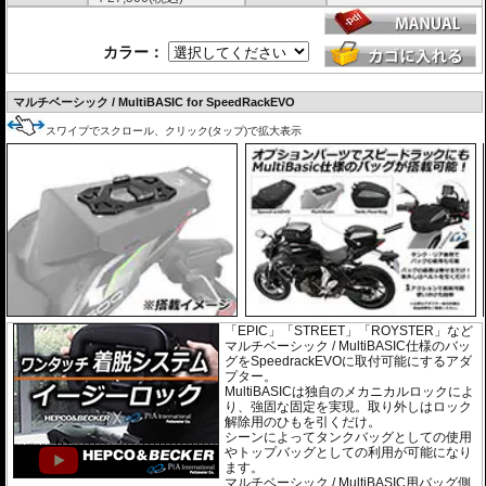
カラー：
マルチベーシック / MultiBASIC for SpeedRackEVO
スワイプでスクロール、クリック(タップ)で拡大表示
「EPIC」「STREET」「ROYSTER」など
マルチベーシック / MultiBASIC仕様のバッ
グをSpeedrackEVOに取付可能にするアダ
プター。
MultiBASICは独自のメカニカルロックによ
り、強固な固定を実現。取り外しはロック
解除用のひもを引くだけ。
シーンによってタンクバッグとしての使用
やトップバッグとしての利用が可能になり
ます。
マルチベーシック / MultiBASIC用バッグ側