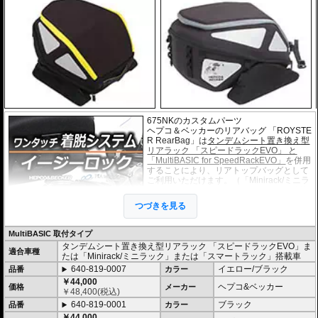
675NKのカスタムパーツ
ヘプコ＆ベッカーのリアバッグ 「ROYSTE
R RearBag」は
タンデムシート置き換え型
リアラック 「スピードラックEVO」 と
「MultiBASIC for SpeedRackEVO」
を併用
することにより、リアトップバッグとして
ご利用いただけます。（「Minirack/ミニラ
ック」「Smartrack/スマートラック」搭載
車にもご利用いただけます）
つづきを見る
このホルダー「マルチベーシック / MultiBA
SIC」は独自の画期的なシステムで取付は
乗せるだけで確実にホールドし、高速走行時でも安心してライディングを楽し
MultiBASIC 取付タイプ
むことができます。
タンデムシート置き換え型リアラック 「スピードラックEVO」ま
取り外しはロック解除用のひもを引きながらバックを浮かすだけで簡単な取り
適合車種
たは「Minirack/ミニラック」または「スマートラック」搭載車
外しが可能です。
640-819-0007
イエロー/ブラック
驚くほど簡単な操作性と、スマートな形状、また高い安全性を高度な次元で実
品番
カラー
現しています。
￥44,000
ヘプコ&ベッカー
価格
メーカー
またタンデムシートへベルトで固定するタイプもございます。(バッグ自体の仕
￥
48,400
(税込)
様は全く同じです)
640-819-0001
ブラック
品番
カラー
￥44,000