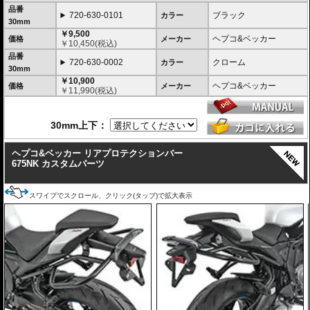
品番
720-630-0101
ブラック
カラー
30mm
￥9,500
ヘプコ&ベッカー
価格
メーカー
￥
10,450
(税込)
品番
720-630-0002
クローム
カラー
30mm
￥10,900
ヘプコ&ベッカー
価格
メーカー
￥
11,990
(税込)
30mm上下：
ヘプコ&ベッカー リアプロテクションバー
675NK カスタムパーツ
スワイプでスクロール、クリック(タップ)で拡大表示