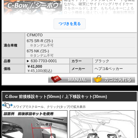
ながら、確実にサイドバッグ / サイドケー
スをホールドします。もちろんキーによる
ロック機構も備えています。 車種別専用設
計品。高耐久パウダー塗装仕上げ。
つづきを見る
※耐加重 : 片側 5kg (ケース、バッグの自重
を除く)
CFMOTO
※サイドケースは別売です。こちらからお求め下さい。
675 SR-R ('25-)
※バッグの搭載位置を 50mm 前方または後方、30mm 上方または下方に移設す
適合車種
※タンデム不可
る移設キット(オプション)もあります。
675 NK ('25-)
※タンデム不可
630-7703-0001
ブラック
品番
カラー
￥41,000
ヘプコ&ベッカー
価格
メーカー
￥
45,100
(税込)
---
C-Bow 前後移設キット(50mm) / 上下移設キット(30mm)
スワイプでスクロール、クリック(タップ)で拡大表示