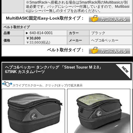
ッグを装備。 (完全防水を保証するものではありません)
※SmartRackへ搭載される場合はSmartRack用のMultibasicが別
・サイドにあしらわれたトライアングルデザインは安全性を高めるリフレクタ
途必要です。バッグにレシーバー付属していますので、Multibasi
ー仕様
cはレシーバー無しのタイプをお求めください。
・
バッグの開閉ロックやバッグの車体へのロックなど様々なセキュリティオプ
ション
の使用が可能。
MultiBASIC固定/Easy-Lock取付タイプ：
・大容量 11-15L。
・耐荷重 5Kg
ベルト取付タイプ
・サイズ H x W x D : 約20-26 x 29 x 36 cm
640-814-0001
ブラック
品番
カラー
・重さ 約1kg
￥30,600
ヘプコ&ベッカー
価格
メーカー
￥
33,660
(税込)
ベルト取付タイプ：
---
ヘプコ&ベッカー タンクバッグ 「Street Tourer M 2.0」
675NK カスタムパーツ
スワイプでスクロール、クリック(タップ)で拡大表示