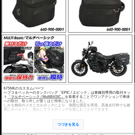
675NKのカスタムパーツ
ヘプコ＆ベッカーのタンクバッグ「EPIC / エピック」は車種別専用の取付キッ
ト
「マルチベーシック / MultiBASIC」
を装着することでワンアクションで車体
への取付、取り外しが驚くほど簡単になりました。
しかも独自のメカニカルロックにより、強固な固定を実現。高速走行時でも確
実にホールドし、安心してライディングを楽しむことができます。
・細部までデザインを検討し、バイクのイメージを損なうことなく、最大限の
利便性を追求。
つづきを見る
・ソフトバッグでありながら型くずれを起こしにくく、また高いホールド性能
を誇り、高速走行でも安心してご利用いただけます (メーカー推奨最大速度 : 13
0km/h)。