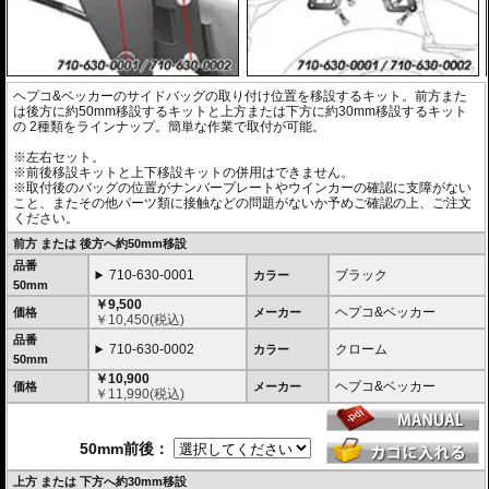
ヘプコ&ベッカーのサイドバッグの取り付け位置を移設するキット。前方また
は後方に約50mm移設するキットと上方または下方に約30mm移設するキット
の 2種類をラインナップ。簡単な作業で取付が可能。
※左右セット。
※前後移設キットと上下移設キットの併用はできません。
※取付後のバッグの位置がナンバープレートやウインカーの確認に支障がない
こと、またその他パーツ類に接触などの問題がないか予めご確認の上、ご注文
ください。
前方 または 後方へ約50mm移設
品番
710-630-0001
ブラック
カラー
50mm
￥9,500
ヘプコ&ベッカー
価格
メーカー
￥
10,450
(税込)
品番
710-630-0002
クローム
カラー
50mm
￥10,900
ヘプコ&ベッカー
価格
メーカー
￥
11,990
(税込)
50mm前後：
上方 または 下方へ約30mm移設