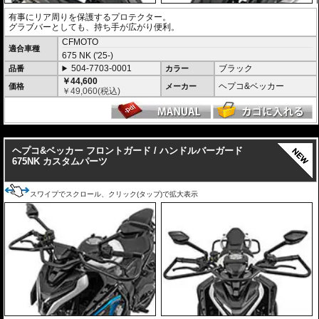
有事にリア周りを保護するプロテクター。
グラブバーとしても、持ち手が広がり便利。
CFMOTO
適合車種
675 NK ('25-)
504-7703-0001
ブラック
品番
カラー
￥44,600
ヘプコ&ベッカー
価格
メーカー
￥
49,060
(税込)
---
ヘプコ&ベッカー フロントガード / ハンドルバーガード
675NK カスタムパーツ
スワイプでスクロール、クリック(タップ)で拡大表示