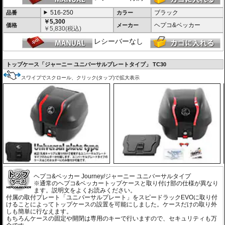
516-250
ブラック
品番
カラー
￥5,300
ヘプコ&ベッカー
価格
メーカー
￥
5,830
(税込)
レシーバーなし
トップケース「ジャーニー ユニバーサルプレートタイプ」 TC30
スワイプでスクロール、クリック(タップ)で拡大表示
ヘプコ&ベッカー Journey/ジャーニー ユニバーサルタイプ
※通常のヘプコ&ベッカートップケースと取り付け部の仕様が異なり
ます。説明文をよくお読みください。
付属の取付プレート「ユニバーサルプレート」をスピードラックEVOに取り付
けることによってトップケースの設置を可能にしました。ケースだけの取り外
しも簡単に行なえます。
もちろんケースの固定や開閉は専用のキーで行いますので、セキュリティも万