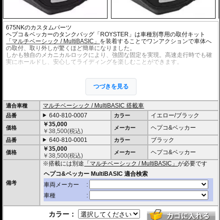
675NKのカスタムパーツ
ヘプコ＆ベッカーのタンクバッグ「ROYSTER」は車種別専用の取付キット
「マルチベーシック / MultiBASIC」
を装着することでワンアクションで車体へ
の取付、取り外しが驚くほど簡単になりました。
しかも独自のメカニカルロックにより、強固な固定を実現。高速走行時でも確
実にホールドし、安心してライディングを楽しむことができます。
・シャープなイメージを演出するエッジの効いたデザイン。サイドソフトバッ
グ「Royster」C-Bow用と統一されたデザインとなります。
つづきを見る
・ソフトバッグでありながら型くずれを起こしにくく、また高いホールド性能
を誇り、高速走行でも安心してご利用いただけます (メーカー推奨最大速度 : 13
0km/h)。
マルチベーシック / MultiBASIC 搭載車
適合車種
・防水仕様 : 高い防水性を誇るロールクロージャータイプの一体型インナーバ
640-810-0007
イエロー/ブラック
品番
カラー
ッグを装備。 (完全防水を保証するものではありません)
・サイドにあしらわれたトライアングルデザインは安全性を高めるリフレクタ
￥35,000
ヘプコ&ベッカー
価格
メーカー
ー仕様
￥
38,500
(税込)
・
バッグの開閉ロックやバッグの車体へのロックなど様々なセキュリティオプ
640-810-0001
ブラック
品番
カラー
ション
の使用が可能。
￥35,000
・オプションにスマホバッグを用意。バッグに入れたままでの操作が可能で、
ヘプコ&ベッカー
価格
メーカー
￥
38,500
(税込)
スマホをナビとして利用する際に大変便利です。
※搭載には別途
「マルチベーシック / MultiBASIC」
が必要です
・容量 6-9L (可変)
・耐荷重 3Kg
・サイズ H x W x D : 約17-24 x 26 x 33 cm
備考
・重さ 0.6kg
カラー：