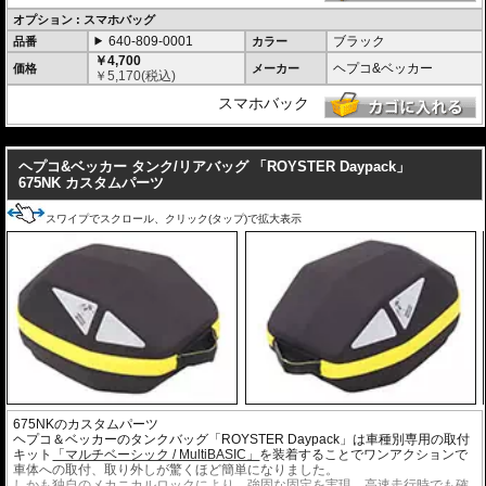
オプション : スマホバッグ
640-809-0001
ブラック
品番
カラー
￥4,700
ヘプコ&ベッカー
価格
メーカー
￥
5,170
(税込)
スマホバック
---
ヘプコ&ベッカー タンク/リアバッグ 「ROYSTER Daypack」
675NK カスタムパーツ
スワイプでスクロール、クリック(タップ)で拡大表示
675NKのカスタムパーツ
ヘプコ＆ベッカーのタンクバッグ「ROYSTER Daypack」は車種別専用の取付
キット
「マルチベーシック / MultiBASIC」
を装着することでワンアクションで
車体への取付、取り外しが驚くほど簡単になりました。
しかも独自のメカニカルロックにより、強固な固定を実現。高速走行時でも確