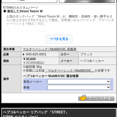
675NKのカスタムパーツ
進化したStreet Tourer M
人気のタンクバッグ「Street Tourer M」が、機能性・収納性・使い勝手をさ
らに向上させた2.0モデルとして進化。日常使いからツーリング、アドベンチ
ャーライドまで幅広く対応。
使いやすさを高めた収納設計
リッド裏や内部にはメッシュポケットを装備。スマートフォン、財布、書
つづきを見る
類、小物類を整理しやすく、必要なアイテムへ素早くアクセス可能。
マルチベーシック / MultiBASIC 搭載車
適合車種
マップポケット＆ケーブルホール装備
640-825-0001
ブラック
品番
ナビゲーション機器やスマートフォン、ツーリングマップなどを収納できる
カラー
透明のマップポケットを装備。電源ケーブルなどの引き込みに便利な防水グ
￥30,600
ヘプコ&ベッカー
価格
メーカー
ロメット付きのため、収納したままデバイスの充電にも対応。
￥
33,660
(税込)
※耐荷重 3Kg
容量可変式デザイン
※搭載には別途
「マルチベーシック / MultiBASIC」
が必要です
ファスナーによる容量拡張機能を装備。収納容量を7Lから10Lへ素早く拡張
備考
でき、ツーリング時の荷物量に柔軟に対応。
高い防水性能
ロールトップクロージャーを採用した防水インナーバッグを内蔵。激しい雨
天走行時でも荷物を水・ホコリ・汚れからしっかり保護し、高い防水性能を
発揮。
---
高品質マテリアル採用
ヘプコ&ベッカー リアバッグ 「STREET」
耐久性に優れた高品質素材を使用し、日常使用からロングツーリングまで安
675NK カスタムパーツ