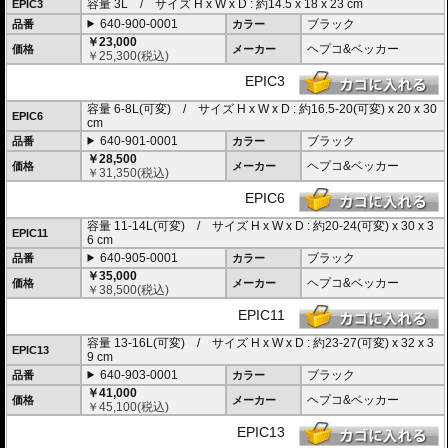
容量 3L / サイズ H x W x D : 約14.5 x 18 x 23 cm
EPIC3
・防水仕様 : 高い防水性を誇るインナーライニングを装備。 (完全防水を保証す
640-900-0001
ブラック
品番
カラー
るものではありません)
・リッド裏にはメッシュポケットを装備。
￥23,000
ヘプコ&ベッカー
価格
メーカー
・天面にはグローブなどを収めるのに便利なベルクロベルトを装備。
￥
25,300
(税込)
・バッグの手前、両サイドにはファスナー付きのポケットを装備。※EPIC3,EP
EPIC3
IC6を除く
・サイドに施されたデザインは安全性を高めるリフレクター仕様。
容量 6-8L(可変) / サイズ H x W x D : 約16.5-20(可変) x 20 x 30
・
バッグの開閉ロックやバッグの車体へのロックなど様々なセキュリティオプ
EPIC6
cm
ション
の使用が可能。
・オプションにスマホバッグを用意。バッグに入れたままでの操作が可能で、
640-901-0001
ブラック
品番
カラー
スマホをナビとして利用する際に大変便利です。
￥28,500
ヘプコ&ベッカー
価格
メーカー
￥
31,350
(税込)
5種類のサイズをラインナップ。
用途に合わせてお選び頂けます。
EPIC6
※搭載には別途
「マルチベーシック / MultiBASIC」
が必要です
容量 11-14L(可変) / サイズ H x W x D : 約20-24(可変) x 30 x 3
EPIC11
6 cm
640-905-0001
ブラック
品番
カラー
￥35,000
ヘプコ&ベッカー
価格
メーカー
￥
38,500
(税込)
EPIC11
容量 13-16L(可変) / サイズ H x W x D : 約23-27(可変) x 32 x 3
EPIC13
9 cm
640-903-0001
ブラック
品番
カラー
￥41,000
ヘプコ&ベッカー
価格
メーカー
￥
45,100
(税込)
EPIC13