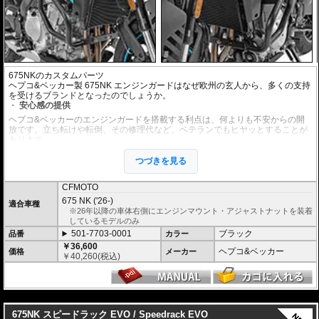
675NKのカスタムパーツ
ヘプコ&ベッカー製 675NK エンジンガードはなぜ欧州の玄人から、多くの支持
を受けるブランドとなったのでしょうか。
安心感の提供
ヘプコ&ベッカーのエンジンガードを搭載する利点は、何よりも不安からの開
放です。立ち転けや転倒、その修理代など、ベテランでもヒヤッとすることが
あります。
ヘプコ&ベッカーではツーリングを心から楽しむことを目指し、製品を開発、
お届けしています。
つづきを見る
高い安全性
CFMOTO
万が一の有事から車体を守ります。直接のダメージを防ぐだけでなく、衝撃を
675 NK ('26-)
多点に分散し、全体的にダメージを少なくする効果が期待できます。
適合車種
※26年以降の車体右側にエンジンマウント・アジャストナットを装着
地面と車体の間への足の挟み込みなども防ぐことも大事な機能です。
しているモデルのみ
品質の差別化
501-7703-0001
ブラック
品番
カラー
￥36,600
ヘプコ&ベッカーのエンジンガードにはパイプ内部に性質の異なる特殊強化パ
ヘプコ&ベッカー
価格
メーカー
￥
40,260
(税込)
イプをさらに1本追加させた2重構造を採用。
肉厚スチールの加工が施されている車両接合ポイントはトライ&エラーより導
きだされた耐衝撃性に優れた構造です。
また多点支持や、パイプのつなぎ方も差し込みタイプとすることで、充分な強
---
度を確保。
これらのこだわりを元に、各所にツーリングライフの向上に貢献できるよう工
675NK スピードラック EVO / Speedrack EVO
夫が施されています。