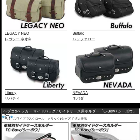
LEGACY NEO
Buffalo
レガシー ネオ©
バッファロー
Liberty
NEVADA
リバティ
ネバダ
---
ヘプコ&ベッカー サイドバッグ / サイドケース用ホルダー「C-Bow / シーボウ」
スワイプでスクロール、クリック(タップ)で拡大表示