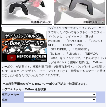
ヘプコ&ベッカーではツーリングハードケー
スで培ったノウハウをソフトケースにフィー
ドバックし、サイドケース「Street
Premium」、「ROYSTER」、「LEGACY
NEO」、「Xtravel C-Bow」、
「STRAYKER」、「RUGGED」、
「Buffalo」、「Liberty」、「NEVADA」、
「Orbit」をラインナップ。これらのサイドバ
ッグを 675NKに 使用する際には「C-Bow /
シーボウ」が必要です。車種別専用設計で確実な取付と、バッグを外した状態で
も すっきりとしたデザイン。ツーリングだけでなく、街乗りでもスマートに乗り
こなしたいあなたにぴったりのアイテムです。
▼車種別専用ホルダー C-Bow / シーボウは下記より検索頂けます。