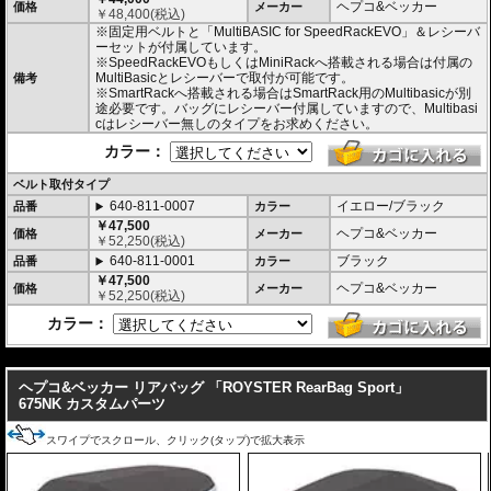
・シャープなイメージを演出するエッジの効いたデザイン。サイドソフトバッ
ヘプコ&ベッカー
価格
メーカー
￥
48,400
(税込)
グ「Royster」C-Bow用と統一されたデザインとなります。
※固定用ベルトと「MultiBASIC for SpeedRackEVO」＆レシーバ
・ソフトバッグでありながら型くずれを起こしにくく、また高いホールド性能
ーセットが付属しています。
を誇り、高速走行でも安心してご利用いただけます (メーカー推奨最大速度 : 13
※SpeedRackEVOもしくはMiniRackへ搭載される場合は付属の
0km/h)。
MultiBasicとレシーバーで取付が可能です。
・防水仕様 (完全防水を保証するものではありません)
備考
※SmartRackへ搭載される場合はSmartRack用のMultibasicが別
・サイドにあしらわれたトライアングルデザインは安全性を高めるリフレクタ
途必要です。バッグにレシーバー付属していますので、Multibasi
ー仕様
cはレシーバー無しのタイプをお求めください。
・
バッグの開閉ロックやバッグの車体へのロックなど様々なセキュリティオプ
ション
の使用が可能。
カラー：
・大容量 17-19L。 一般的なサイズのヘルメットも収めることができます。
・耐荷重 5Kg
ベルト取付タイプ
・サイズ H x W x D : 約27-34 x 43 x 40 cm
・重さ 約1.8kg
640-811-0007
イエロー/ブラック
品番
カラー
￥47,500
ヘプコ&ベッカー
価格
メーカー
￥
52,250
(税込)
640-811-0001
ブラック
品番
カラー
￥47,500
ヘプコ&ベッカー
価格
メーカー
￥
52,250
(税込)
カラー：
---
ヘプコ&ベッカー リアバッグ 「ROYSTER RearBag Sport」
675NK カスタムパーツ
スワイプでスクロール、クリック(タップ)で拡大表示