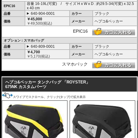
容量 16-19L(可変) / サイズ H x W x D : 約29.5-34(可変) x 32.5
EPIC16
x 40 cm
640-904-0001
ブラック
品番
カラー
￥45,000
ヘプコ&ベッカー
価格
メーカー
￥
49,500
(税込)
EPIC16
オプション : スマホバッグ
640-809-0001
ブラック
品番
カラー
￥4,700
ヘプコ&ベッカー
価格
メーカー
￥
5,170
(税込)
スマホバック
---
ヘプコ&ベッカー タンクバッグ 「ROYSTER」
675NK カスタムパーツ
スワイプでスクロール、クリック(タップ)で拡大表示