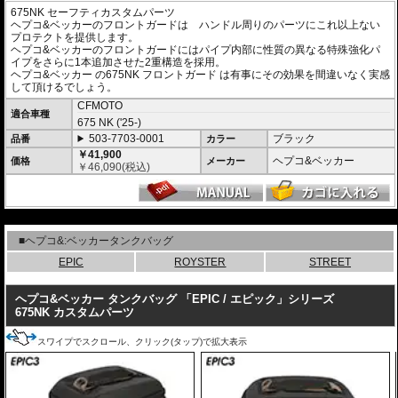
675NK セーフティカスタムパーツ
ヘプコ&ベッカーのフロントガードは ハンドル周りのパーツにこれ以上ない
プロテクトを提供します。
ヘプコ&ベッカーのフロントガードにはパイプ内部に性質の異なる特殊強化パ
イプをさらに1本追加させた2重構造を採用。
ヘプコ&ベッカー
の675NK
フロントガード
は有事にその効果を間違いなく実感
して頂けるでしょう。
CFMOTO
適合車種
675 NK ('25-)
503-7703-0001
ブラック
品番
カラー
￥41,900
ヘプコ&ベッカー
価格
メーカー
￥
46,090
(税込)
---
■ヘプコ&:ベッカータンクバッグ
EPIC
ROYSTER
STREET
ヘプコ&ベッカー タンクバッグ 「EPIC / エピック」シリーズ
675NK カスタムパーツ
スワイプでスクロール、クリック(タップ)で拡大表示