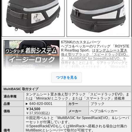
675NKのカスタムパーツ
ヘプコ＆ベッカーのリアバッグ 「ROYSTE
R RearBag Sport」は
タンデムシート置き
換え型リアラック 「スピードラックEVO」
と 「MultiBASIC for SpeedRackEVO」
を
併用することにより、リアトップバッグと
してご利用いただけます。（「Minirack/ミ
ニラック」「Smartrack/スマートラック」
搭載車にもご利用いただけます）
つづきを見る
このホルダー「マルチベーシック / MultiBA
SIC」は独自の画期的なシステムで取付は
乗せるだけで確実にホールドし、高速走行時でも安心してライディングを楽し
MultiBASIC 取付タイプ
むことができます。
タンデムシート置き換え型リアラック 「スピードラックEVO」ま
またタンデムシートへベルトで固定するタイプもございます。(バッグ自体の仕
適合車種
たは「Minirack/ミニラック」または「スマートラック」搭載車
様は全く同じです)
640-820-0001
ブラック
品番
カラー
・シャープなイメージを演出するエッジの効いたデザイン。サイドソフトバッ
￥34,500
ヘプコ&ベッカー
価格
メーカー
グ「Royster」C-Bow用と統一されたデザインとなります。
￥
37,950
(税込)
・ソフトバッグでありながら型くずれを起こしにくく、また高いホールド性能
※固定用ベルトと「MultiBASIC for SpeedRackEVO」＆レシーバ
を誇り、高速走行でも安心してご利用いただけます (メーカー推奨最大速度 : 13
ーセットが付属しています。
0km/h)。
※SpeedRackEVOもしくはMiniRackへ搭載される場合は付属の
・防水仕様 : 高い防水性を誇るロールクロージャータイプの一体型インナーバ
MultiBasicとレシーバーで取付が可能です。
備考