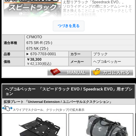
え型リアラック「Speedrack EVO」。
ソロライディングの際にタンデムシートと
置き換えることによってリアラックとして
スペースを有効活用。
スーパースポーツ、スポーツバイクに荷物
の積載を可能にします。
つづきを見る
荷物を固定するベルトなどを留める為のフ
ック受けも多数あり、街乗りからツーリン
グまで、快適にご利用頂けます。
CFMOTO
付け替えにかかる時間は３０秒もあれば充
675 SR-R ('25-)
適合車種
分なほど、簡単に交換が可能です。
675 NK ('25-)
オプションで下記を装着可能。荷物の積載
670-7703-0001
ブラック
品番
カラー
が容易になります。
￥38,300
大きなバッグを安定して積載可能にする
ヘプコ&ベッカー
U
価格
メーカー
￥
42,130
(税込)
niversal Extension(拡張プレート)
ヘプコ&ベッカー トップケース ジャーニ
ー Journey ユニバーサルプレートタイプ
が搭載可能
---
ヘプコ&ベッカー
「スピードラック EVO / Speedrack EVO」用オプシ
マルチベーシック / MultiBASIC for Speedrack / スピードラック EVO
を設置
ョン
すれば、
ヘプコ&ベッカー タンク / リアバッグ 「Street」 / 「ROYSTER」
が
搭載可能
拡張プレート 「Universal Extension / ユニバーサルエクステンション」
※Speedrack EVOの標準推奨耐荷重は7.5kgです。但し、モデルによっては異
なる場合があります。この場合はマニュアルに記載がございますので、必ずご
スワイプでスクロール、クリック(タップ)で拡大表示
確認下さい。