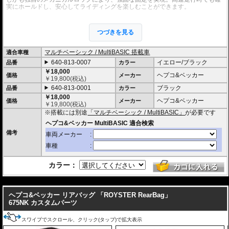
実にホールドし、安心してライディングを楽しむことができます。
また、ヘプコ&ベッカーの
「スピードラックEVO」
や
スマートラック
、
ミニラ
ック
などの車種別専用のキャリアと、各キャリアに対応したMultiBasicアダプ
つづきを見る
ターを併用することで、リアバッグとしての使用も可能。
シートバッグホルダ
ー シートパッド MultiBasic
を使用すればシートバッグとしても使用できます。
多様な使い方が可能であり、いずれもMultiBasicロックシステムによって簡単
マルチベーシック / MultiBASIC 搭載車
適合車種
に確実な取付が行えます。
640-813-0007
イエロー/ブラック
品番
カラー
・シャープなイメージを演出するエッジの効いたデザイン。サイドソフトバッ
￥18,000
ヘプコ&ベッカー
価格
メーカー
グ「Royster」C-Bow用と統一されたデザインとなります。
￥
19,800
(税込)
・ソフトバッグでありながら型くずれを起こしにくく、また高いホールド性能
640-813-0001
ブラック
品番
カラー
を誇り、高速走行でも安心してご利用いただけます (メーカー推奨最大速度 : 13
￥18,000
0km/h)。
ヘプコ&ベッカー
価格
メーカー
￥
19,800
(税込)
・防水仕様 (完全防水を保証するものではありません)
※搭載には別途
「マルチベーシック / MultiBASIC」
が必要です
・サイドにあしらわれたトライアングルデザインは安全性を高めるリフレクタ
ー仕様
・
バッグの開閉ロックやバッグの車体へのロックなど様々なセキュリティオプ
備考
ション
の使用が可能。
・容量 5L
・耐荷重 3Kg
・サイズ H x W x D : 約15 x 26 x 30 cm
・重さ 0.5kg
カラー：
---
ヘプコ&ベッカー リアバッグ 「ROYSTER RearBag」
675NK カスタムパーツ
スワイプでスクロール、クリック(タップ)で拡大表示