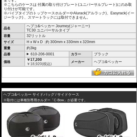
全です。
※こちらのケースは 付属の取り付けプレート(ユニバーサルプレート)にのみ取
り付けが可能です。
※パイプタイプのトップケースホルダーやAlurack(アルラック)、Easyrack(イー
ジーラック) 、スマートラックには取付できません。
ヘプコ&ベッカー Journey(ジャーニー)
品名
TC30 ユニバーサルタイプ
32リットル
容量
H x W x D : 約
300mm
x
330mm
x
320mm
サイズ
約3kg
重量
610-206-0001
ブラック
品番
カラー
￥17,200
ヘプコ&ベッカー
価格
メーカー
￥
18,920
(税込)
---
ヘプコ&ベッカー サイドバッグ / サイドケース
※取付には車種別専用ホルダー「C-Bow」が必要です。