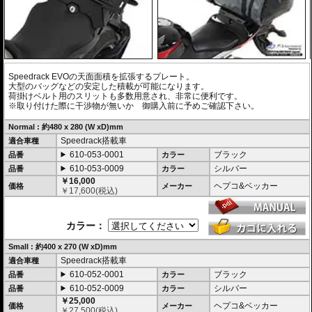
Speedrack EVOの天面面積を拡張するプレート。
大型のバッグなどの安定した積載が可能になります。
荷掛けベルト用のスリットも多数用意され、非常に便利です。
※取り付けた際に干渉物が無いか 御購入前に予めご確認下さい。
Normal : 約480 x 280 (W xD)mm
Speedrack搭載車
適合車種
610-053-0001
ブラック
品番
カラー
610-053-0009
シルバー
品番
カラー
￥16,000
ヘプコ&ベッカー
価格
メーカー
￥
17,600
(税込)
カラー：
Small : 約400 x 270 (W xD)mm
Speedrack搭載車
適合車種
610-052-0001
ブラック
品番
カラー
610-052-0009
シルバー
品番
カラー
￥25,000
ヘプコ&ベッカー
価格
メーカー
￥
27,500
(税込)