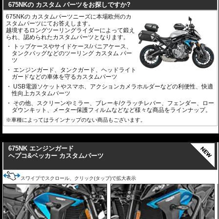
675NKの カスタム パーツをお探しですか?
675NKの カスタムパーツニーズに本場欧州のカ
スタムパーツにてお答えします。
越境するロングツーリングライダーによって鍛え
られ、認められたカスタムパーツとなります。
トップケースやサイドケース/パニアケース、
タンクバッグなどのツーリング カスタム パー
ツ
エンジンガード、タンクガード、ヘッドライト
ガードなどの車体を守るカスタムパーツ
USB電源ソケットやスマホ、アクションカメラホルダーなどの利便性、快適
性向上カスタムパーツ
その他、スクリーンやミラー、ブレーキ/クラッチレバー、フェンダー、ロー
ダウンキット、メーター保護フィルムなどなど様々な商品をラインナップ。
※車種によってはラインナップのない商品もございます。
---
675NK エンジンガード
ヘプコ&ベッカー カスタムパーツ
スワイプでスクロール、クリック(タップ)で拡大表示